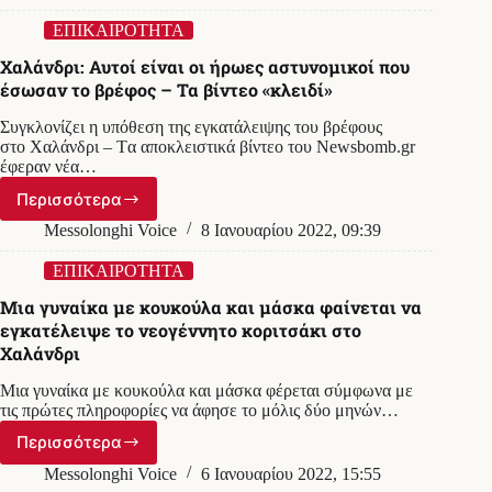
ΣΚΥΛΟΥ
ΣΤΗΝ
ΕΠΙΚΑΙΡΟΤΗΤΑ
ΦΟΙΝΙΚΙΑ
Χαλάνδρι: Αυτοί είναι οι ήρωες αστυνομικοί που
έσωσαν το βρέφος – Τα βίντεο «κλειδί»
Συγκλονίζει η υπόθεση της εγκατάλειψης του βρέφους
στο Χαλάνδρι – Tα αποκλειστικά βίντεο του Newsbomb.gr
έφεραν νέα…
Περισσότερα
Χαλάνδρι:
Αυτοί
Messolonghi Voice
8 Ιανουαρίου 2022, 09:39
είναι
οι
ΕΠΙΚΑΙΡΟΤΗΤΑ
ήρωες
Μια γυναίκα με κουκούλα και μάσκα φαίνεται να
αστυνομικοί
εγκατέλειψε το νεογέννητο κοριτσάκι στο
που
Χαλάνδρι
έσωσαν
το
Μια γυναίκα με κουκούλα και μάσκα φέρεται σύμφωνα με
βρέφος
τις πρώτες πληροφορίες να άφησε το μόλις δύο μηνών…
–
Τα
Περισσότερα
Μια
βίντεο
γυναίκα
Messolonghi Voice
6 Ιανουαρίου 2022, 15:55
«κλειδί»