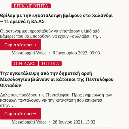
με
κουκούλα
ΕΠΙΚΑΙΡΟΤΗΤΑ
και
Θρίλερ με την εγκατάλειψη βρέφους στο Χαλάνδρι
μάσκα
– Τι ερευνά η ΕΛ.ΑΣ.
φαίνεται
να
Οι αστυνομικοί προσπαθούν να εντοπίσουν υλικό από
εγκατέλειψε
κάμερες που θα μπορούσαν να έχουν «συλλάβει» τη…
το
νεογέννητο
Περισσότερα
Θρίλερ
κοριτσάκι
με
Messolonghi Voice
6 Ιανουαρίου 2022, 09:03
στο
την
Χαλάνδρι
εγκατάλειψη
ΟΙΝΙΑΔΕΣ
ΤΟΠΙΚΑ
βρέφους
Την εγκατάλειψη από την δημοτική αρχή
στο
Μεσολογγίου βιώνουν οι κάτοικοι της Πενταλόφου
Χαλάνδρι
Οινιαδών
–
Τι
Δηλώσεις προέδρου τ.κ. Πενταλόφου: Προς ενημερωση των
ερευνά
κατοικων πενταλοφου για την κατασταση που επικρατει
η
στην…
ΕΛ.ΑΣ.
Περισσότερα
Την
εγκατάλειψη
Messolonghi Voice
28 Ιουνίου 2021, 13:02
από