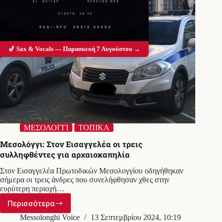
🎷 Sax & Vocals — Παρασκευή 7 Αυγούστου →
ΜΕΣΟΛΟΓΓΙ
ΤΟΠΙΚΑ
Μεσολόγγι: Στον Εισαγγελέα οι τρεις
συλληφθέντες για αρχαιοκαπηλία
Στον Εισαγγελέα Πρωτοδικών Μεσολογγίου οδηγήθηκαν
σήμερα οι τρεις άνδρες που συνελήφθησαν χθες στην
ευρύτερη περιοχή…
Περισσότερα
Μεσολόγγι:
Στον
Messolonghi Voice
13 Σεπτεμβρίου 2024, 10:19