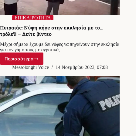
ΕΠΙΚΑΙΡΟΤΗΤΑ
Πειραιάς: Νύφη πήγε στην εκκλησία με το…
τρόλεϊ! – Δείτε βίντεο
Μέχρι σήμερα έχουμε δει νύφες να πηγαίνουν στην εκκλησία
για τον γάμο τους με αγροτικά,…
Περισσότερα
Πειραιάς:
Νύφη
Messolonghi Voice
14 Νοεμβρίου 2023, 07:08
πήγε
στην
εκκλησία
με
το…
τρόλεϊ!
–
Δείτε
βίντεο