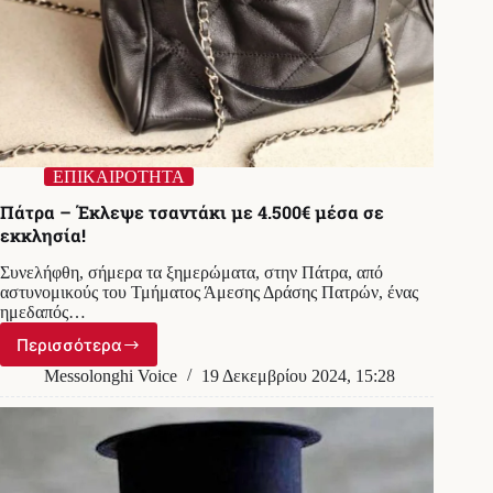
ΕΠΙΚΑΙΡΟΤΗΤΑ
Πάτρα – Έκλεψε τσαντάκι με 4.500€ μέσα σε
εκκλησία!
Συνελήφθη, σήμερα τα ξημερώματα, στην Πάτρα, από
αστυνομικούς του Τμήματος Άμεσης Δράσης Πατρών, ένας
ημεδαπός…
Περισσότερα
Πάτρα
–
Messolonghi Voice
19 Δεκεμβρίου 2024, 15:28
Έκλεψε
τσαντάκι
με
4.500€
μέσα