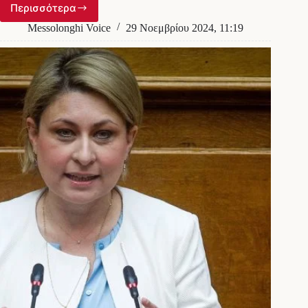
Περισσότερα
Άγρια
συμπλοκή
Messolonghi Voice
29 Νοεμβρίου 2024, 11:19
σε
εκκλησία
–
Ιερέας
γρονθοκόπησε
εργάτη
έπειτα
από
έντονο
καβγά