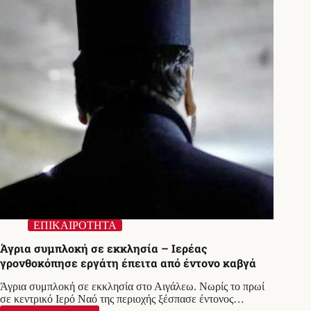
σε
εκκλησία!
ΕΠΙΚΑΙΡΟΤΗΤΑ
Άγρια συμπλοκή σε εκκλησία – Ιερέας
γρονθοκόπησε εργάτη έπειτα από έντονο καβγά
Άγρια συμπλοκή σε εκκλησία στο Αιγάλεω. Νωρίς το πρωί
σε κεντρικό Ιερό Ναό της περιοχής ξέσπασε έντονος…