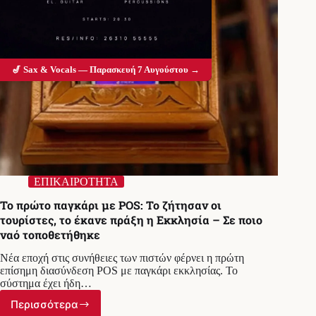
🎷 Sax & Vocals — Παρασκευή 7 Αυγούστου →
ΕΠΙΚΑΙΡΟΤΗΤΑ
Το πρώτο παγκάρι με POS: Το ζήτησαν οι
τουρίστες, το έκανε πράξη η Εκκλησία – Σε ποιο
ναό τοποθετήθηκε
Νέα εποχή στις συνήθειες των πιστών φέρνει η πρώτη
επίσημη διασύνδεση POS με παγκάρι εκκλησίας. Το
σύστημα έχει ήδη…
Περισσότερα
Το