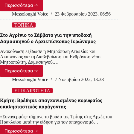
Περισσότερα
Η
μεγάλη
Messolonghi Voice
23 Φεβρουαρίου 2023, 06:56
απώλεια
της
ΤΟΠΙΚΑ
Ελλαδικής
Στο Αγρίνιο το Σάββατο για την υποδοχή
Εκκλησίας
Δαμασκηνού ο Αρχιεπίσκοπος Ιερώνυμος
Ανακοίνωση εξέδωσε η Μητρόπολη Αιτωλίας και
Ακαρνανίας για τη Διαβεβαίωση και Ενθρόνιση νέου
Μητροπολίτη, Δαμασκηνού.…
Περισσότερα
Στο
Αγρίνιο
Messolonghi Voice
7 Νοεμβρίου 2022, 13:38
το
Σάββατο
ΕΠΙΚΑΙΡΟΤΗΤΑ
για
Κρήτη: Βρέθηκε απαγχονισμένος κορυφαίος
την
εκκλησιαστικός παράγοντας
υποδοχή
Δαμασκηνού
«Συναγερμός» σήμανε το βράδυ της Τρίτης στις Αρχές του
ο
Ηρακλείου μετά την είδηση για τον απαγχονισμό…
Αρχιεπίσκοπος
Ιερώνυμος
Περισσότερα
Κρήτη: