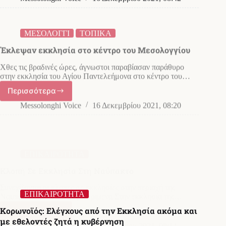
την
εκκλησία
ΜΕΣΟΛΟΓΓΙ
ΤΟΠΙΚΑ
στη
Έκλεψαν εκκλησία στο κέντρο του Μεσολογγίου
Σταμνά
Μεσολογγίου
Χθες τις βραδινές ώρες, άγνωστοι παραβίασαν παράθυρο
στην εκκλησία του Αγίου Παντελεήμονα στο κέντρο του…
Περισσότερα
Έκλεψαν
εκκλησία
Messolonghi Voice
16 Δεκεμβρίου 2021, 08:20
στο
κέντρο
ΕΠΙΚΑΙΡΟΤΗΤΑ
του
Κλοπή Σε Εκκλησία Στη Ναύπακτο
Μεσολογγίου
Συνεχίζονται οι κλοπές σε εκκλησίες στην περιοχή της
Ναυπάκτου .Και πιο συγκεκριμένα Στην εκκλησία της…
Περισσότερα
Κλοπή
Σε
Messolonghi Voice
8 Δεκεμβρίου 2021, 08:14
Εκκλησία
Στη
ΕΠΙΚΑΙΡΟΤΗΤΑ
Ναύπακτο
Κορωνοϊός: Ελέγχους από την Εκκλησία ακόμα και
με εθελοντές ζητά η κυβέρνηση