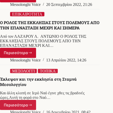
Βρέθηκε
Messolonghi Voice
20 Σεπτεμβρίου 2022, 21:26
απαγχονισμένος
κορυφαίος
ΕΠΙΚΑΙΡΟΤΗΤΑ
εκκλησιαστικός
Ο ΡΟΛΟΣ ΤΗΣ ΕΚΚΛΗΣΙΑΣ ΣΤΟΥΣ ΠΟΛΕΜΟΥΣ ΑΠΟ
παράγοντας
ΤΗΝ ΕΠΑΝΑΣΤΑΣΗ ΜΕΧΡΙ ΚΑΙ ΣΗΜΕΡΑ
Από τον ΛΑΖΑΡΟΥ Λ. ΑΝΤΩΝΙΟ Ο ΡΟΛΟΣ ΤΗΣ
ΕΚΚΛΗΣΙΑΣ ΣΤΟΥΣ ΠΟΛΕΜΟΥΣ ΑΠΟ ΤΗΝ
ΕΠΑΝΑΣΤΑΣΗ ΜΕΧΡΙ ΚΑΙ…
Περισσότερα
Ο
ΡΟΛΟΣ
Messolonghi Voice
13 Απριλίου 2022, 14:26
ΤΗΣ
ΕΚΚΛΗΣΙΑΣ
ΜΕΣΟΛΟΓΓΙ
ΤΟΠΙΚΑ
ΣΤΟΥΣ
Έκλεψαν και την εκκλησία στη Σταμνά
ΠΟΛΕΜΟΥΣ
Μεσολογγίου
ΑΠΟ
ΤΗΝ
Και άλλη κλοπή σε Ιερό Ναό έγινε χθες τις βραδινές
ΕΠΑΝΑΣΤΑΣΗ
ώρες.Αυτή τη φορά στο Ναό…
ΜΕΧΡΙ
ΚΑΙ
Περισσότερα
Έκλεψαν
ΣΗΜΕΡΑ
και
Messolonghi Voice
16 Δεκεμβρίου 2021, 08:42