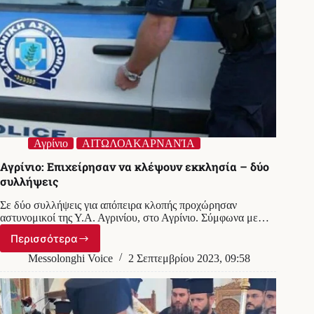
Αγρίνιο
ΑΙΤΩΛΟΑΚΑΡΝΑΝΊΑ
Αγρίνιο: Επιχείρησαν να κλέψουν εκκλησία – δύο
συλλήψεις
Σε δύο συλλήψεις για απόπειρα κλοπής προχώρησαν
αστυνομικοί της Υ.Α. Αγρινίου, στο Αγρίνιο. Σύμφωνα με…
Περισσότερα
Αγρίνιο:
Επιχείρησαν
Messolonghi Voice
2 Σεπτεμβρίου 2023, 09:58
να
κλέψουν
εκκλησία
–