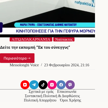
ΑΙΤΩΛΟΑΚΑΡΝΑΝΊΑ
Ναύπακτος
Δείτε την εκπομπή “Εκ του σύνεγγυς”
Περισσότερα
Δείτε
την
Messolonghi Voice
23 Φεβρουαρίου 2024, 21:16
εκπομπή
“Εκ
του
σύνεγγυς”
Σχετικά με εμάς
Επικοινωνία
Συντακτική Πολιτική & Διορθώσεις
Πολιτική Απορρήτου
Όροι Χρήσης
© 2026
Messolonghi Voice
. Με την επιφύλαξη παντός