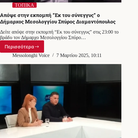
ΤΟΠΙΚΑ
Απόψε στην εκπομπή “Εκ του σύνεγγυς” ο
Δήμαρχος Μεσολογγίου Σπύρος Διαμαντόπουλος
Δείτε απόψε στην εκπομπή “Εκ του σύνεγγυς” στις 23:00 το
βράδυ τον Δήμαρχο Μεσολογγίου Σπύρο…
Περισσότερα
Απόψε
στην
Messolonghi Voice
7 Μαρτίου 2025, 10:11
εκπομπή
“Εκ
του
σύνεγγυς”
ο
Δήμαρχος
Μεσολογγίου
Σπύρος
Διαμαντόπουλος