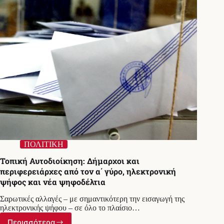
–
Τον
ανακοινώνει
ο
Λιβάνιος
ΠΟΛΙΤΙΚΗ
Τοπική Αυτοδιοίκηση: Δήμαρχοι και
περιφερειάρχες από τον α΄ γύρο, ηλεκτρονική
ψήφος και νέα ψηφοδέλτια
Σαρωτικές αλλαγές – με σημαντικότερη την εισαγωγή της
ηλεκτρονικής ψήφου – σε όλο το πλαίσιο…
Περισσότερα