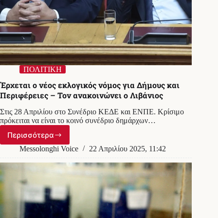
ΠΟΛΙΤΙΚΗ
Έρχεται ο νέος εκλογικός νόμος για Δήμους και
Περιφέρειες – Τον ανακοινώνει ο Λιβάνιος
Στις 28 Απριλίου στο Συνέδριο ΚΕΔΕ και ΕΝΠΕ. Κρίσιμο
πρόκειται να είναι το κοινό συνέδριο δημάρχων…
Περισσότερα
Έρχεται
ο
Messolonghi Voice
22 Απριλίου 2025, 11:42
νέος
εκλογικός
νόμος
για
Δήμους
και
Περιφέρειες