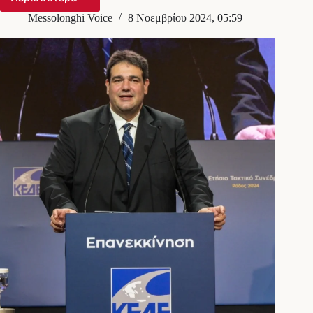
Τοπική
Αυτοδιοίκηση:
Messolonghi Voice
8 Νοεμβρίου 2024, 05:59
Δήμαρχοι
και
περιφερειάρχες
από
τον
α΄
γύρο,
ηλεκτρονική
ψήφος
και
νέα
ψηφοδέλτια