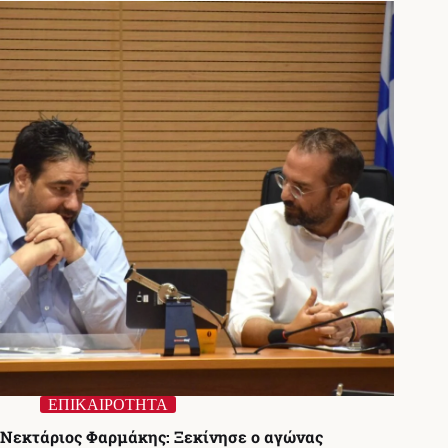
μέλλον
των
ΔΕΥΑ
από
το
ΥΠΕΣ
ΕΠΙΚΑΙΡΟΤΗΤΑ
Νεκτάριος Φαρμάκης: Ξεκίνησε ο αγώνας