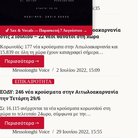
Νέα
Τραγωδία:
Messolonghi Voice
5 Ιουλίου 2022, 06:35
Νεκρή
19χρονη
ΕΠΙΚΑΙΡΟΤΗΤΑ
κοπέλα
Κορωνοϊός: 177 κρούσματα στην Αιτωλοακαρνανία
απο
🎷 Sax & Vocals — Παρασκευή 7 Αυγούστου →
στις 2 Ιουλίου – 22 νέοι θάνατοι στη χώρα
κορωνοϊό
στο
Κορωνοϊός: 177 νέα κρούσματα στην Αιτωλοακαρνανία και
«Σισμανόγλειο»
15.839 σε όλη τη χώρα έχουν καταγραφεί σήμερα…
Περισσότερα
Κορωνοϊός:
177
Messolonghi Voice
2 Ιουλίου 2022, 15:09
κρούσματα
στην
ΕΠΙΚΑΙΡΟΤΗΤΑ
Αιτωλοακαρνανία
ΕΟΔΥ: 246 νέα κρούσματα στην Αιτωλοακαρνανία
στις
την Τετάρτη 29/6
2
Ιουλίου
Σε 16.115 ανέρχονται τα νέα κρούσματα κορωνοϊού στη
–
χώρα το τελευταίο 24ωρο, σύμφωνα με την…
22
νέοι
Περισσότερα
ΕΟΔΥ:
θάνατοι
246
Messolonghi Voice
29 Ιουνίου 2022, 15:55
στη
νέα