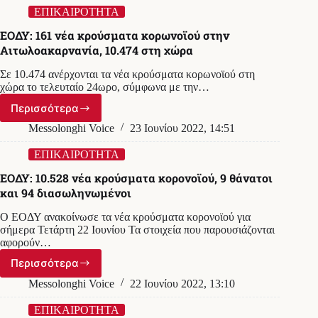
χώρα
κρούσματα
ΕΠΙΚΑΙΡΟΤΗΤΑ
στην
ΕΟΔΥ: 161 νέα κρούσματα κορωνοϊού στην
Αιτωλοακαρνανία
Αιτωλοακαρνανία, 10.474 στη χώρα
την
Τετάρτη
Σε 10.474 ανέρχονται τα νέα κρούσματα κορωνοϊού στη
29/6
χώρα το τελευταίο 24ωρο, σύμφωνα με την…
Περισσότερα
ΕΟΔΥ:
161
Messolonghi Voice
23 Ιουνίου 2022, 14:51
νέα
κρούσματα
ΕΠΙΚΑΙΡΟΤΗΤΑ
κορωνοϊού
ΕΟΔΥ: 10.528 νέα κρούσματα κορονοϊού, 9 θάνατοι
στην
και 94 διασωληνωμένοι
Αιτωλοακαρνανία,
10.474
Ο ΕΟΔΥ ανακοίνωσε τα νέα κρούσματα κορονοϊού για
στη
σήμερα Τετάρτη 22 Ιουνίου Τα στοιχεία που παρουσιάζονται
χώρα
αφορούν…
Περισσότερα
ΕΟΔΥ:
10.528
Messolonghi Voice
22 Ιουνίου 2022, 13:10
νέα
κρούσματα
ΕΠΙΚΑΙΡΟΤΗΤΑ