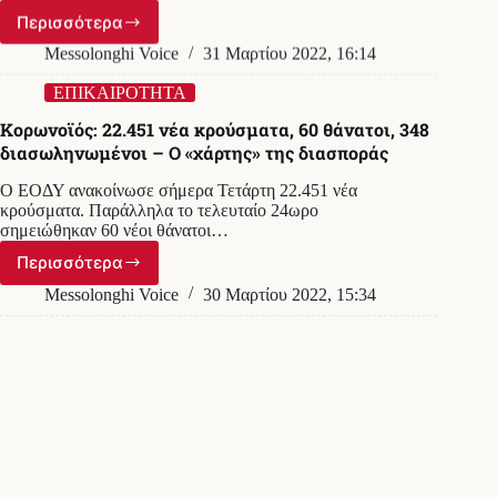
(Γραφήματα)
Περισσότερα
Κορωνοϊός:
4η
Messolonghi Voice
31 Μαρτίου 2022, 16:14
δόση
εμβολίου
ΕΠΙΚΑΙΡΟΤΗΤΑ
για
Κορωνοϊός: 22.451 νέα κρούσματα, 60 θάνατοι, 348
όλους
διασωληνωμένοι – Ο «χάρτης» της διασποράς
το
Φθινόπωρο
Ο ΕΟΔΥ ανακοίνωσε σήμερα Τετάρτη 22.451 νέα
–
κρούσματα. Παράλληλα το τελευταίο 24ωρο
Τι
σημειώθηκαν 60 νέοι θάνατοι…
είπε
η
Περισσότερα
Κορωνοϊός:
Βάνα
22.451
Messolonghi Voice
30 Μαρτίου 2022, 15:34
Παπαευαγγέλου
νέα
κρούσματα,
60
θάνατοι,
348
διασωληνωμένοι
–
ΕΠΙΚΑΙΡΟΤΗΤΑ
Ο
ΕΟΔΥ: 28.933 κρούσματα σήμερα, 596 στην
«χάρτης»