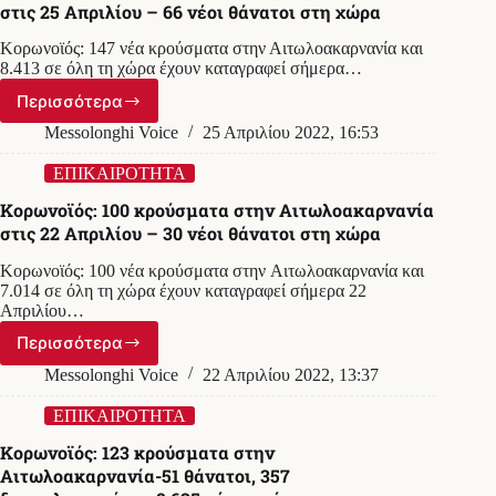
στις 25 Απριλίου – 66 νέοι θάνατοι στη χώρα
Κορωνοϊός: 147 νέα κρούσματα στην Αιτωλοακαρνανία και
8.413 σε όλη τη χώρα έχουν καταγραφεί σήμερα…
Περισσότερα
Κορωνοϊός:
147
Messolonghi Voice
25 Απριλίου 2022, 16:53
κρούσματα
στην
ΕΠΙΚΑΙΡΟΤΗΤΑ
Αιτωλοακαρνανία
Κορωνοϊός: 100 κρούσματα στην Αιτωλοακαρνανία
στις
στις 22 Απριλίου – 30 νέοι θάνατοι στη χώρα
25
Απριλίου
Κορωνοϊός: 100 νέα κρούσματα στην Αιτωλοακαρνανία και
–
7.014 σε όλη τη χώρα έχουν καταγραφεί σήμερα 22
66
Απριλίου…
νέοι
θάνατοι
Περισσότερα
Κορωνοϊός:
στη
100
Messolonghi Voice
22 Απριλίου 2022, 13:37
χώρα
κρούσματα
στην
ΕΠΙΚΑΙΡΟΤΗΤΑ
Αιτωλοακαρνανία
Κορωνοϊός: 123 κρούσματα στην
στις
Αιτωλοακαρνανία-51 θάνατοι, 357
22