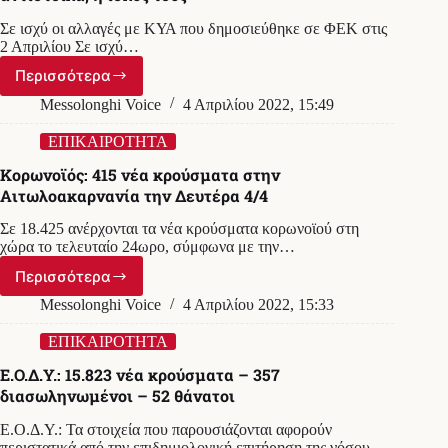
χώρα
Σε ισχύ οι αλλαγές με ΚΥΑ που δημοσιεύθηκε σε ΦΕΚ στις
και
2 Απριλίου Σε ισχύ…
70
θάνατοι
Περισσότερα
Κορωνοϊός
–
Messolonghi Voice
4 Απριλίου 2022, 15:49
Πιστοποιητικά
εμβολιασμού
ΕΠΙΚΑΙΡΟΤΗΤΑ
και
Κορωνοϊός: 415 νέα κρούσματα στην
νόσησης:
Αιτωλοακαρνανία την Δευτέρα 4/4
Επεκτείνεται
στους
Σε 18.425 ανέρχονται τα νέα κρούσματα κορωνοϊού στη
εννέα
χώρα το τελευταίο 24ωρο, σύμφωνα με την…
και
έξι
Περισσότερα
Κορωνοϊός:
μήνες,
415
Messolonghi Voice
4 Απριλίου 2022, 15:33
αντίστοιχα,
νέα
η
κρούσματα
ΕΠΙΚΑΙΡΟΤΗΤΑ
ισχύς
στην
τους
Ε.Ο.Δ.Υ.: 15.823 νέα κρούσματα – 357
Αιτωλοακαρνανία
διασωληνωμένοι – 52 θάνατοι
την
Δευτέρα
Ε.Ο.Δ.Υ.: Τα στοιχεία που παρουσιάζονται αφορούν
4/4
περιστατικά από την επιδημιολογική επιτήρηση της νόσου