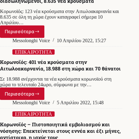
διασωληνωμένοι, 8.635 νέα κρούσματα
Απριλίου
–
Κορωνοϊός: 123 νέα κρούσματα στην Αιτωλοακαρνανία και
30
8.635 σε όλη τη χώρα έχουν καταγραφεί σήμερα 10
νέοι
Απριλίου…
θάνατοι
στη
Περισσότερα
Κορωνοϊός:
χώρα
123
Messolonghi Voice
10 Απριλίου 2022, 15:27
κρούσματα
στην
ΕΠΙΚΑΙΡΟΤΗΤΑ
Αιτωλοακαρνανία-51
Κορωνοϊός: 401 νέα κρούσματα στην
θάνατοι,
Αιτωλοακαρνανία, 18.988 στη χώρα και 70 θάνατοι
357
διασωληνωμένοι,
Σε 18.988 ανέρχονται τα νέα κρούσματα κορωνοϊού στη
8.635
χώρα το τελευταίο 24ωρο, σύμφωνα με την…
νέα
κρούσματα
Περισσότερα
Κορωνοϊός:
401
Messolonghi Voice
5 Απριλίου 2022, 15:48
νέα
κρούσματα
ΕΠΙΚΑΙΡΟΤΗΤΑ
στην
Κορωνοϊός – Πιστοποιητικά εμβολιασμού και
Αιτωλοακαρνανία,
νόσησης: Επεκτείνεται στους εννέα και έξι μήνες,
18.988
αντίστοιχα, η ισχύς τους
στη