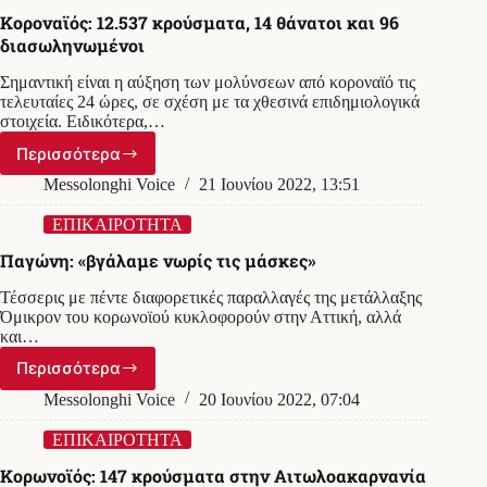
κορονοϊού,
Κοροναϊός: 12.537 κρούσματα, 14 θάνατοι και 96
9
διασωληνωμένοι
θάνατοι
και
Σημαντική είναι η αύξηση των μολύνσεων από κοροναϊό τις
94
τελευταίες 24 ώρες, σε σχέση με τα χθεσινά επιδημιολογικά
διασωληνωμένοι
στοιχεία. Ειδικότερα,…
Περισσότερα
Κοροναϊός:
12.537
Messolonghi Voice
21 Ιουνίου 2022, 13:51
κρούσματα,
14
ΕΠΙΚΑΙΡΟΤΗΤΑ
θάνατοι
Παγώνη: «βγάλαμε νωρίς τις μάσκες»
και
96
Τέσσερις με πέντε διαφορετικές παραλλαγές της μετάλλαξης
διασωληνωμένοι
Όμικρον του κορωνοϊού κυκλοφορούν στην Αττική, αλλά
και…
Περισσότερα
Παγώνη:
«βγάλαμε
Messolonghi Voice
20 Ιουνίου 2022, 07:04
νωρίς
τις
ΕΠΙΚΑΙΡΟΤΗΤΑ
μάσκες»
Κορωνοϊός: 147 κρούσματα στην Αιτωλοακαρνανία