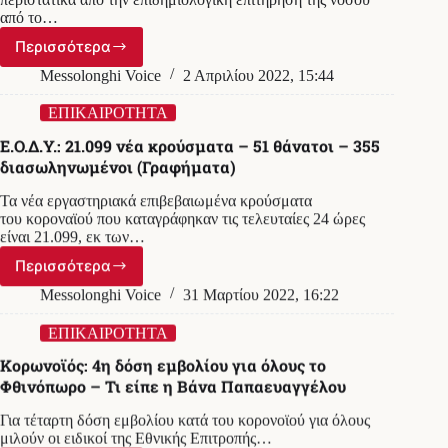
από το…
Περισσότερα
Ε.Ο.Δ.Υ.:
15.823
Messolonghi Voice
2 Απριλίου 2022, 15:44
νέα
κρούσματα
ΕΠΙΚΑΙΡΟΤΗΤΑ
–
Ε.Ο.Δ.Υ.: 21.099 νέα κρούσματα – 51 θάνατοι – 355
357
διασωληνωμένοι (Γραφήματα)
διασωληνωμένοι
–
Τα νέα εργαστηριακά επιβεβαιωμένα κρούσματα
52
του κοροναϊού που καταγράφηκαν τις τελευταίες 24 ώρες
θάνατοι
είναι 21.099, εκ των…
Περισσότερα
Ε.Ο.Δ.Υ.:
21.099
Messolonghi Voice
31 Μαρτίου 2022, 16:22
νέα
κρούσματα
ΕΠΙΚΑΙΡΟΤΗΤΑ
–
Κορωνοϊός: 4η δόση εμβολίου για όλους το
51
Φθινόπωρο – Τι είπε η Βάνα Παπαευαγγέλου
θάνατοι
–
Για τέταρτη δόση εμβολίου κατά του κορονοϊού για όλους
355
μιλούν οι ειδικοί της Εθνικής Επιτροπής…
διασωληνωμένοι