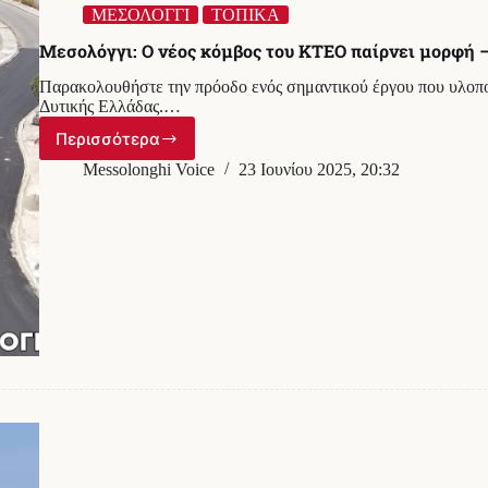
ΜΕΣΟΛΟΓΓΙ
ΤΟΠΙΚΑ
Μεσολόγγι: Ο νέος κόμβος του ΚΤΕΟ παίρνει μορφή 
Παρακολουθήστε την πρόοδο ενός σημαντικού έργου που υλοπο
Δυτικής Ελλάδας.…
Περισσότερα
Μεσολόγγι:
Ο
Messolonghi Voice
23 Ιουνίου 2025, 20:32
νέος
κόμβος
του
ΚΤΕΟ
παίρνει
μορφή
–
Εντυπωσιακές
εικόνες
από
ψηλά