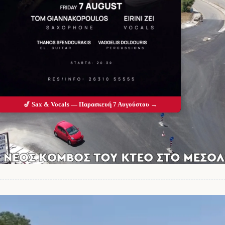
🎷 Sax & Vocals — Παρασκευή 7 Αυγούστου →