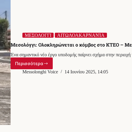
ΜΕΣΟΛΟΓΓΙ
ΑΙΤΩΛΟΑΚΑΡΝΑΝΊΑ
Μεσολόγγι: Ολοκληρώνεται ο κόμβος στο ΚΤΕΟ – Με 
Ένα σημαντικό νέο έργο υποδομής παίρνει σχήμα στην περιο
Περισσότερα
Μεσολόγγι:
Ολοκληρώνεται
Messolonghi Voice
14 Ιουνίου 2025, 14:05
ο
κόμβος
στο
ΚΤΕΟ
–
Με
εντατικούς
ρυθμούς
οι
εργασίες!