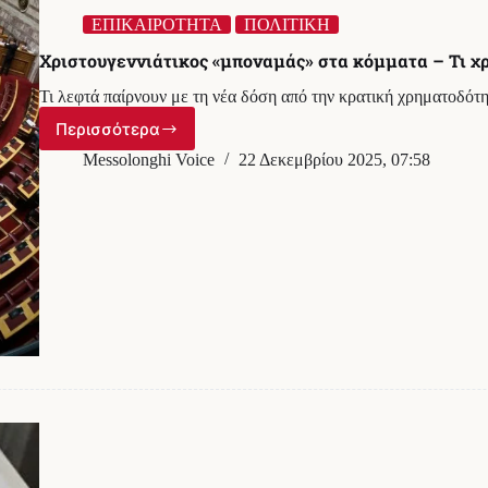
ΕΠΙΚΑΙΡΟΤΗΤΑ
ΠΟΛΙΤΙΚΗ
Χριστουγεννιάτικος «μποναμάς» στα κόμματα – Τι χ
Τι λεφτά παίρνουν με τη νέα δόση από την κρατική χρηματοδότ
Περισσότερα
Χριστουγεννιάτικος
«μποναμάς»
Messolonghi Voice
22 Δεκεμβρίου 2025, 07:58
στα
κόμματα
–
Τι
χρήματα
παίρνουν