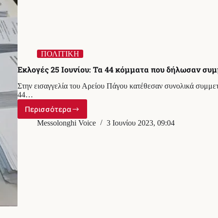
ΠΟΛΙΤΙΚΗ
Εκλογές 25 Ιουνίου: Τα 44 κόμματα που δήλωσαν συ
Στην εισαγγελία του Αρείου Πάγου κατέθεσαν συνολικά συμμετο
44…
Περισσότερα
Εκλογές
25
Messolonghi Voice
3 Ιουνίου 2023, 09:04
Ιουνίου:
Τα
44
κόμματα
που
δήλωσαν
συμμετοχή