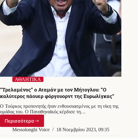
ΑΘΛΗΤΙΚΑ
’’Τρελαμένος’’ ο Αταμάν με τον Μήτογλου: ’’Ο
καλύτερος πάουερ φόργουορντ της Ευρωλίγκας’’
Ο Τούρκος προπονητής ήταν ενθουσιασμένος με τη νίκη της
ομάδας του. Ο Παναθηναϊκός κέρδισε τη…
Περισσότερα
’’Τρελαμένος’’
ο
Messolonghi Voice
18 Νοεμβρίου 2023, 09:35
Αταμάν