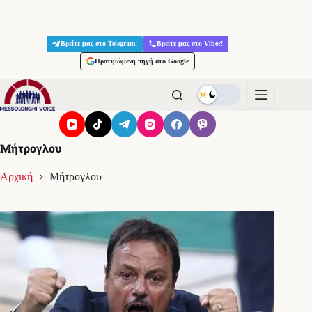
Μετάβαση
στο
Βρείτε μας στο Telegram!
Βρείτε μας στο Viber!
περιεχόμενο
Προτιμώμενη πηγή στο Google
Μήτρογλου
Αρχική
Μήτρογλου