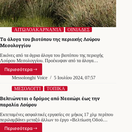
ΑΙΤΩΛΟΑΚΑΡΝΑΝΊΑ
ΟΙΝΙΑΔΕΣ
Tα άλογα του βιοτόπου της περιοχής Λούρου
Μεσολογγίου
Εικόνες από τα άγρια άλογα του βιοτόπου της περιοχής
Λούρου Μεσολογγίου. Προέκυψαν από τα άλογα…
Περισσότερα
Tα
άλογα
Messolonghi Voice
5 Ιουλίου 2024, 07:57
του
βιοτόπου
ΜΕΣΟΛΟΓΓΙ
ΤΟΠΙΚΑ
της
Βελτιώνεται ο δρόμος από Νεοχώρι έως την
περιοχής
παραλία Λούρου
Λούρου
Μεσολογγίου
Εκτεταμένες ασφαλτικές εργασίες σε μήκος 17 χλμ περίπου
περιλαμβάνει μεταξύ άλλων το έργο «Βελτίωση Οδού…
Περισσότερα
Βελτιώνεται