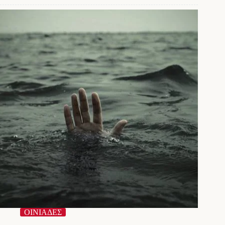
Τοποθέτηση
κοντέινερ
απορριμμάτων
στην
παραλία
του
Λούρου
ΟΙΝΙΑΔΕΣ