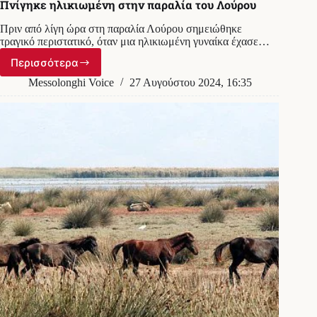
Πνίγηκε ηλικιωμένη στην παραλία του Λούρου
Πριν από λίγη ώρα στη παραλία Λούρου σημειώθηκε
τραγικό περιστατικό, όταν μια ηλικιωμένη γυναίκα έχασε…
Περισσότερα
Πνίγηκε
ηλικιωμένη
Messolonghi Voice
27 Αυγούστου 2024, 16:35
στην
παραλία
του
Λούρου