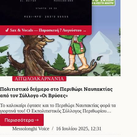
🎷 Sax & Vocals — Παρασκευή 7 Αυγούστου →
ΑΙΤΩΛΟΑΚΑΡΝΑΝΊΑ
Πολιτιστικό διήμερο στο Περιθώρι Ναυπακτίας
από τον Σύλλογο «Οι Βρύσες»
Το καλοκαίρι έφτασε και το Περιθώρι Ναυπακτίας φορά τα
γιορτινά του! Ο Εκπολιτιστικός Σύλλογος Περιθωρίου…
Περισσότερα
Πολιτιστικό
διήμερο
Messolonghi Voice
16 Ιουλίου 2025, 12:31
στο