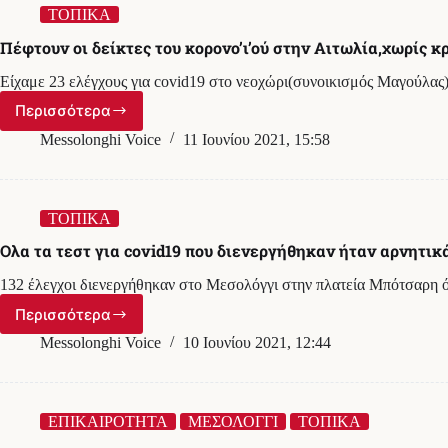
για
ΤΟΠΙΚΑ
μη
Πέφτουν οι δείκτες του κορονο’ι’ού στην Αιτωλία,χωρίς 
χρήση
μάσκας
Είχαμε 23 ελέγχους για covid19 στο νεοχώρι(συνοικισμός Μαγούλα
την
Πέμπτη
Περισσότερα
Πέφτουν
στη
οι
Messolonghi Voice
11 Ιουνίου 2021, 15:58
Δυτική
δείκτες
Ελλάδα
του
κορονο’ι’ού
στην
ΤΟΠΙΚΑ
Αιτωλία,χωρίς
Ολα τα τεστ για covid19 που διενεργήθηκαν ήταν αρνητ
κρούσματα
για
132 έλεγχοι διενεργήθηκαν στο Μεσολόγγι στην πλατεία Μπότσαρη 
άλλη
μία
Περισσότερα
Ολα
μέρα
τα
Messolonghi Voice
10 Ιουνίου 2021, 12:44
Μεσολόγγι,
τεστ
Ναύπακτο
για
και
covid19
Οινιάδες
που
ΕΠΙΚΑΙΡΟΤΗΤΑ
ΜΕΣΟΛΟΓΓΙ
ΤΟΠΙΚΑ
διενεργήθηκαν