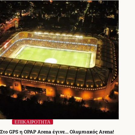
Αποδοκιμασίες
στην
«OPAP
Arena»
μετά
την
ήττα
ΕΠΙΚΑΙΡΟΤΗΤΑ
Στο GPS η OPAP Arena έγινε… Ολυμπιακός Arena!