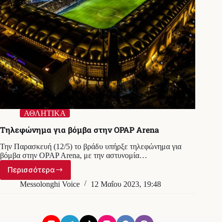
ΕΛΑΣ
ΑΘΛΗΤΙΚΑ
Τηλεφώνημα για βόμβα στην OPAP Arena
Την Παρασκευή (12/5) το βράδυ υπήρξε τηλεφώνημα για
βόμβα στην OPAP Arena, με την αστυνομία…
Περισσότερα
Τηλεφώνημα
για
Messolonghi Voice
12 Μαΐου 2023, 19:48
βόμβα
στην
OPAP
Arena