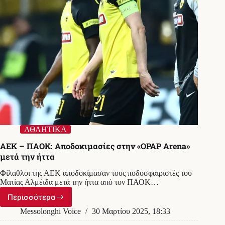
ΑΘΛΗΤΙΚΑ
ΑΕΚ – ΠΑΟΚ: Αποδοκιμασίες στην «OPAP Arena»
μετά την ήττα
Φίλαθλοι της ΑΕΚ αποδοκίμασαν τους ποδοσφαιριστές του
Ματίας Αλμέιδα μετά την ήττα από τον ΠΑΟΚ…
Περισσότερα
ΑΕΚ
–
Messolonghi Voice
30 Μαρτίου 2025, 18:33
ΠΑΟΚ: