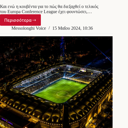
Και ενώ η κουβέντα για το πώς θα διεξαχθεί ο τελικός
του Europa Conference League έχει φουντώσει,…
Περισσότερα
Στο
GPS
Messolonghi Voice
15 Μαΐου 2024, 10:36
η
OPAP
Arena
έγινε…
Ολυμπιακός
Arena!