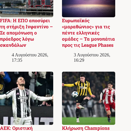
FIFA: Η ΕΠΟ αποσύρει
Ευρωπαϊκός
τη στήριξη Ινφαντίνο –
«μαραθώνιος» για τις
Σε απομόνωση ο
πέντε ελληνικές
πρόεδρος λόγω
ομάδες – Τα μονοπάτια
σκανδάλων
προς τις League Phases
4 Αυγούστου 2026,
3 Αυγούστου 2026,
17:35
16:29
ΑΕΚ: Οριστική
Κλήρωση Champions