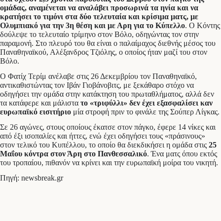
ομάδας, αναμένεται να αναλάβει προσωρινά τα ηνία και να
κρατήσει το τιμόνι στα δύο τελευταία και κρίσιμα ματς, με
Ολυμπιακό για την 3η θέση και με Αρη για το Κύπελλο
. Ο Κόντης
δούλεψε το τελευταίο τρίμηνο στον Βόλο, οδηγώντας τον στην
παραμονή. Στο πλευρό του θα είναι ο παλαίμαχος διεθνής μέσος του
Παναθηναϊκού, Αλέξανδρος Τζιόλης, ο οποίος ήταν μαζί του στον
Βόλο.
Ο Φατίχ Τερίμ ανέλαβε στις 26 Δεκεμβρίου τον Παναθηναϊκό,
αντικαθιστώντας τον Ιβάν Γιοβάνοβιτς, με ξεκάθαρο στόχο να
οδηγήσει την ομάδα στην κατάκτηση του πρωταθλήματος, αλλά δεν
τα κατάφερε και μάλιστα
το «τριφύλλι» δεν έχει εξασφαλίσει καν
ευρωπαϊκό εισιτήριο
μία στροφή πριν το φινάλε της Σούπερ Λίγκας.
Σε 26 αγώνες, στους οποίους έκατσε στον πάγκο, έφερε 14 νίκες και
από έξι ισοπαλίες και ήττες, ενώ έχει οδηγήσει τους «πράσινους»
στον τελικό του Κυπέλλου, το οποίο θα διεκδικήσει η ομάδα στις
25
Μαΐου κόντρα στον Άρη στο Πανθεσσαλικό
. Ένα ματς όπου εκτός
του τροπαίου, πιθανόν να κρίνει και την ευρωπαϊκή μοίρα του νικητή.
Πηγή: newsbreak.gr