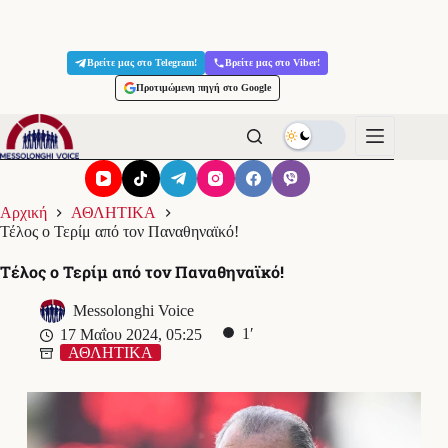
Μετάβαση
στο
Βρείτε μας στο Telegram!
Βρείτε μας στο Viber!
περιεχόμενο
Προτιμώμενη πηγή στο Google
Αρχική
ΑΘΛΗΤΙΚΑ
Τέλος ο Τερίμ από τον Παναθηναϊκό!
Τέλος ο Τερίμ από τον Παναθηναϊκό!
Messolonghi Voice
1′
17 Μαΐου 2024, 05:25
ΑΘΛΗΤΙΚΑ