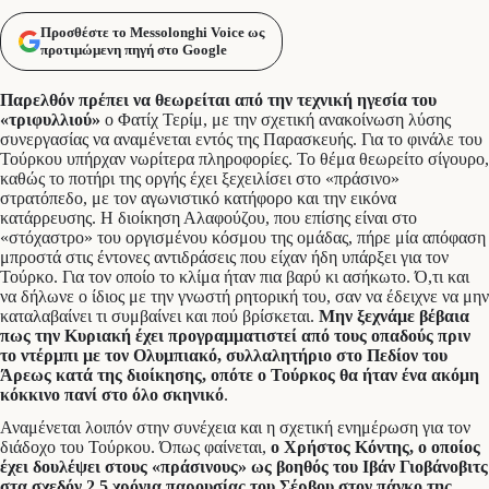
Προσθέστε το Messolonghi Voice ως
προτιμώμενη πηγή στο Google
Παρελθόν πρέπει να θεωρείται από την τεχνική ηγεσία του
«τριφυλλιού»
ο Φατίχ Τερίμ, με την σχετική ανακοίνωση λύσης
συνεργασίας να αναμένεται εντός της Παρασκευής. Για το φινάλε του
Τούρκου υπήρχαν νωρίτερα πληροφορίες. Το θέμα θεωρείτο σίγουρο,
καθώς το ποτήρι της οργής έχει ξεχειλίσει στο «πράσινο»
στρατόπεδο, με τον αγωνιστικό κατήφορο και την εικόνα
κατάρρευσης. Η διοίκηση Αλαφούζου, που επίσης είναι στο
«στόχαστρο» του οργισμένου κόσμου της ομάδας, πήρε μία απόφαση
μπροστά στις έντονες αντιδράσεις που είχαν ήδη υπάρξει για τον
Τούρκο. Για τον οποίο το κλίμα ήταν πια βαρύ κι ασήκωτο. Ό,τι και
να δήλωνε ο ίδιος με την γνωστή ρητορική του, σαν να έδειχνε να μην
καταλαβαίνει τι συμβαίνει και πού βρίσκεται.
Μην ξεχνάμε βέβαια
πως την Κυριακή έχει προγραμματιστεί από τους οπαδούς πριν
το ντέρμπι με τον Ολυμπιακό, συλλαλητήριο στο Πεδίον του
Άρεως κατά της διοίκησης, οπότε ο Τούρκος θα ήταν ένα ακόμη
κόκκινο πανί στο όλο σκηνικό
.
Αναμένεται λοιπόν στην συνέχεια και η σχετική ενημέρωση για τον
διάδοχο του Τούρκου. Όπως φαίνεται,
ο Χρήστος Κόντης, ο οποίος
έχει δουλέψει στους «πράσινους» ως βοηθός του Ιβάν Γιοβάνοβιτς
στα σχεδόν 2,5 χρόνια παρουσίας του Σέρβου στον πάγκο της