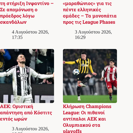
τη στήριξη Ινφαντίνο –
«μαραθώνιος» για τις
Σε απομόνωση ο
πέντε ελληνικές
πρόεδρος λόγω
ομάδες – Τα μονοπάτια
σκανδάλων
προς τις League Phases
4 Αυγούστου 2026,
3 Αυγούστου 2026,
17:35
16:29
ΑΕΚ: Οριστική
Κλήρωση Champions
απάντηση από Κόστιτς
League: Οι πιθανοί
εντός ωρών
αντίπαλοι ΑΕΚ και
Ολυμπιακού στα
3 Αυγούστου 2026,
playoffs