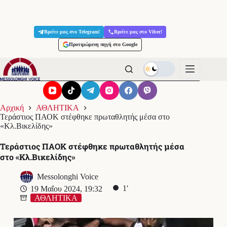
Μετάβαση
στο
Βρείτε μας στο Telegram!
Βρείτε μας στο Viber!
περιεχόμενο
Προτιμώμενη πηγή στο Google
Αρχική
ΑΘΛΗΤΙΚΑ
Τεράστιος ΠΑΟΚ στέφθηκε πρωταθλητής μέσα στο
«Κλ.Βικελίδης»
Τεράστιος ΠΑΟΚ στέφθηκε πρωταθλητής μέσα
στο «Κλ.Βικελίδης»
Messolonghi Voice
1′
19 Μαΐου 2024, 19:32
ΑΘΛΗΤΙΚΑ