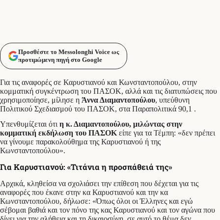
Προσθέστε το Messolonghi Voice ως
προτιμώμενη πηγή στο Google
Για τις αναφορές σε Καρυστιανού και Κωνσταντοπούλου, στην
κομματική συγκέντρωση του ΠΑΣΟΚ, αλλά και τις διατυπώσεις που
χρησιμοποίησε, μίλησε η
Άννα Διαμαντοπούλου
, υπεύθυνη
Πολιτικού Σχεδιασμού του ΠΑΣΟΚ, στα Παραπολιτικά 90,1 .
Υπενθυμίζεται ότι
η κ. Διαμαντοπούλου, μιλώντας στην
κομματική εκδήλωση του ΠΑΣΟΚ
είπε για τα Τέμπη: «δεν πρέπει
να γίνουμε παρακολούθημα της Καρυστιανού ή της
Κωνσταντοπούλου».
Για Καρυστιανού: «Τιτάνια η προσπάθειά της»
Αρχικά, κληθείσα να σχολιάσει την επίθεση που δέχεται για τις
αναφορές που έκανε στην κα Καρυστιανού και την κα
Κωνσταντοπούλου, δήλωσε: «Όπως όλοι οι Έλληνες και εγώ
σέβομαι βαθιά και τον πόνο της κας Καρυστιανού και τον αγώνα που
δίνει για την αλήθεια και τη δικαιοσύνη, σε αυτό το θέμα δεν