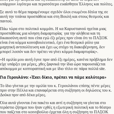
υπάρχουν λιγότερο και περισσότερο ευαίσθητοι Έλληνες και πολίτες.
Σε αυτό το θέμα παραμένουμε σχεδόν όλοι ενωμένοι δίπλα της σε
αυτή την τιτάνια προσπάθεια και στη Βουλή και στους θεσμούς και
παντού.
Πάω τώρα στο πολιτικό κομμάτι. Η κα Καρυστιανού ηγείται μιας
προσπάθειας μια κίνηση διαμαρτυρίας για την αλήθεια και τη
δικαιοσύνη αυτό που είπα εγώ έξι μέρες πριν είναι ότι το ΠΑΣΟΚ
είναι ένα κόμμα κοινοβουλευτικό, έχει ένα θεσμικό ρόλο για
μαχητική αντιπολίτευση και έχει ως στόχο τη διακυβέρνηση, δεν
μπορεί λοιπόν και δεν πρέπει να γίνει κόμμα διαμαρτυρίας».
«Η ομιλία μου αυτή έγινε πριν από έξι ημέρες, κανένα πρόβλημα δεν
είχε υπάρξει για μέρες, χθες ξαφνικά την ίδια ώρα παρουσιάζεται
απόκομμα με κοπτοραπτική και με ίδιο τίτλο σε πάρα πολλά site.
Για Γερουλάνο: «Έχει δίκιο, πρέπει να πάμε καλύτερα»
Το ίδιο γίνεται με την ομιλία του κ. Γερουλάνου επίσης πέντε μέρες
πριν στην Πέλλα και επαναφέρεται στη συζήτηση οι δηλώσεις του κ.
Δούκα πριν από δέκα μέρες.
Όλα αυτά γίνονται ένα πακέτο και αντί η συζήτηση να γίνεται στο
τεράστιο ζήτημα που ήταν εχθές η εξωτερική πολιτική και το θέατρο
που παίζεται στο κοινοβούλιο έρχεται όλη η συζήτηση το ΠΑΣΟΚ