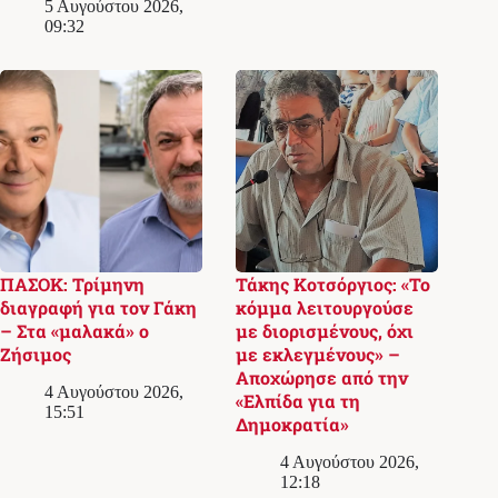
5 Αυγούστου 2026,
09:32
ΠΑΣΟΚ: Τρίμηνη
Τάκης Κοτσόργιος: «Το
διαγραφή για τον Γάκη
κόμμα λειτουργούσε
– Στα «μαλακά» ο
με διορισμένους, όχι
Ζήσιμος
με εκλεγμένους» –
Αποχώρησε από την
4 Αυγούστου 2026,
«Ελπίδα για τη
15:51
Δημοκρατία»
4 Αυγούστου 2026,
12:18