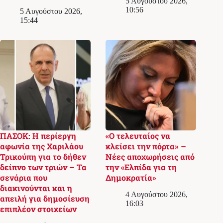
5 Αυγούστου 2026,
10:56
5 Αυγούστου 2026,
15:44
ΠΑΣΟΚ: Η περίεργη
«Ο τελευταίος να
αφωνία της Χαριλάου
κλείσει την πόρτα» –
Τρικούπη για το δήθεν
Νέες αποχωρήσεις από
δείπνο των τριών – Τα
την «Ελπίδα για τη
σενάρια που
Δημοκρατία»
διακινούνται και η
4 Αυγούστου 2026,
απειλή για δημοσίευση
16:03
επιπλέον στοιχείων