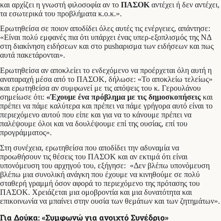
και αρχίζει η γνωστή φιλοσοφία αν το
ΠΑΣΟΚ
αντέχει ή δεν αντέχει,
τα εσωτερικά του προβλήματα κ.ο.κ.».
Ερωτηθείσα σε ποιον αποδίδει όλες αυτές τις ενέργειες, απάντησε:
«Είναι πολύ εμφανές πια ότι υπάρχει ένας υπερ-εξοπλισμός της ΝΔ
στη διακίνηση ειδήσεων και στο pushαρισμα των ειδήσεων και πως
αυτά πακετάρονται».
Ερωτηθείσα αν αποκλείει το ενδεχόμενο να προέρχεται όλη αυτή η
αναταραχή μέσα από το ΠΑΣΟΚ, δήλωσε: «Το αποκλείω τελείως»
και ερωτηθείσα αν συμφωνεί με τις απόψεις του κ. Γερουλάνου
σημείωσε ότι:
«Έχουμε ένα πρόβλημα με τις δημοσκοπήσεις
και
πρέπει να πάμε καλύτερα και πρέπει να πάμε γρήγορα αυτό είναι το
περιεχόμενο αυτού που είπε και για να το κάνουμε πρέπει να
παλέψουμε όλοι και να δουλέψουμε επί της ουσίας, επί του
προγράμματος».
Στη συνέχεια, ερωτηθείσα που αποδίδει την αδυναμία να
προωθήσουν τις θέσεις του ΠΑΣΟΚ και αν εκτιμά ότι είναι
υπονόμευση του αρχηγού του, εξήγησε: «Δεν βλέπω υπονόμευση
βλέπω μια συνολική ανάγκη που έχουμε να κινηθούμε σε πολύ
σταθερή γραμμή όσον αφορά το περιεχόμενο της πρότασης του
ΠΑΣΟΚ. Χρειάζεται μια ομοβροντία και μια δυνατότητα και
επικοινωνία να μπαίνει στην ουσία των θεμάτων και των ζητημάτων».
Για Δούκα: «Συμφωνώ για ανοιχτό Συνέδριο»