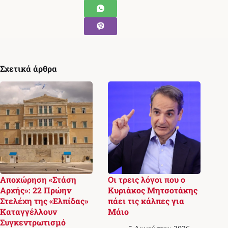
Σχετικά άρθρα
Αποχώρηση «Στάση
Οι τρεις λόγοι που ο
Αρχής»: 22 Πρώην
Κυριάκος Μητσοτάκης
Στελέχη της «Ελπίδας»
πάει τις κάλπες για
Καταγγέλλουν
Μάιο
Συγκεντρωτισμό