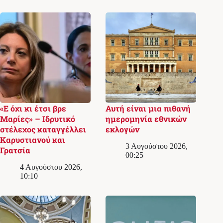
«Ε όχι κι έτσι βρε
Αυτή είναι μια πιθανή
Μαρίες» – Ιδρυτικό
ημερομηνία εθνικών
στέλεχος καταγγέλλει
εκλογών
Καρυστιανού και
3 Αυγούστου 2026,
Γρατσία
00:25
4 Αυγούστου 2026,
10:10