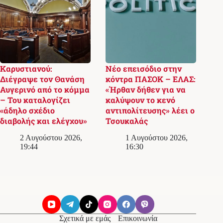
Καρυστιανού:
Νέο επεισόδιο στην
Διέγραψε τον Θανάση
κόντρα ΠΑΣΟΚ – ΕΛΑΣ:
Αυγερινό από το κόμμα
«Ήρθαν δήθεν για να
– Του καταλογίζει
καλύψουν το κενό
«άδηλο σχέδιο
αντιπολίτευσης» λέει ο
διαβολής και ελέγχου»
Τσουκαλάς
2 Αυγούστου 2026,
1 Αυγούστου 2026,
19:44
16:30
Σχετικά με εμάς
Επικοινωνία