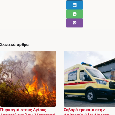
Σχετικά άρθρα
Πυρκαγιά στους Αγίους
Σοβαρό τροχαίο στην
Αποστόλους Άνω Μακρυνού
Αμβρακία Οδό: 41χρονη