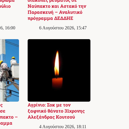
ούλιο
Ναύπακτο και Αστακό την
Παρασκευή – Αναλυτικό
πρόγραμμα ΔΕΔΔΗΕ
6, 16:00
6 Αυγούστου 2026, 15:47
ς
Αγρίνιο: Σοκ με τον
 σε
ξαφνικό θάνατο 31χρονης
πακτο –
Αλεξάνδρας Κουτσού
ραμμα
4 Αυγούστου 2026, 18:11