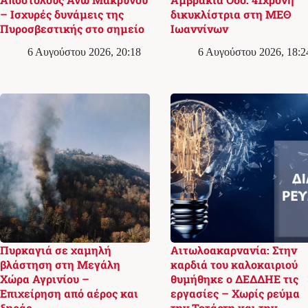
– Ισχυρές δυνάμεις της
δικυκλίστρια στη ΜΕΘ
Πυροσβεστικής στο σημείο
Ιωαννίνων
6 Αυγούστου 2026, 20:18
6 Αυγούστου 2026, 18:2
Πυρκαγιά σε χαμηλή
Αιτωλοακαρνανία: Στην
βλάστηση στη Μεγάλη
καρδιά του καλοκαιριού
Χώρα Αγρινίου –
θυμήθηκε ο ΔΕΔΔΗΕ τις
Επιχείρηση από αέρος και
εργασίες – Χωρίς ρεύμα
ξηράς
την Τετάρτη και την