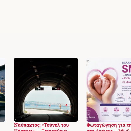
Ναύπακτος: «Τούνελ του
Φωταγώγηση για τ
Κάστρου» – Ξεκινούν οι
στο Αγρίνιο – Μωβ