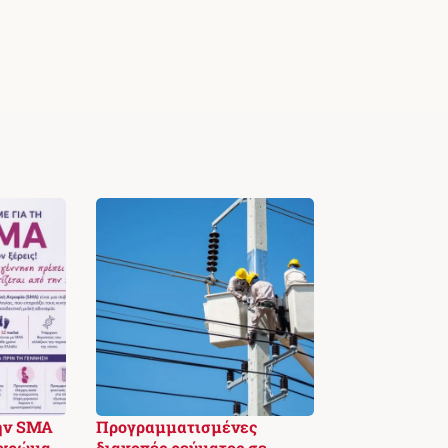
ην SMA
Προγραμματισμένες
 χρώμα
διακοπές ρεύματος σε