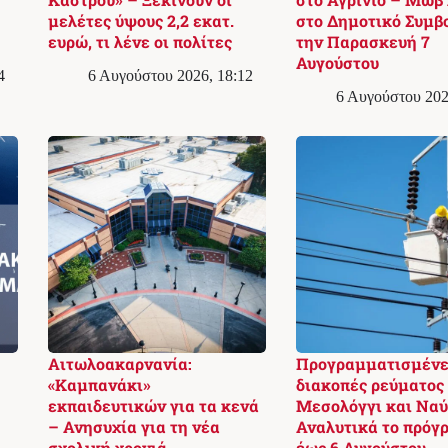
μελέτες ύψους 2,2 εκατ.
στο Δημοτικό Συμβ
ευρώ, τι λένε οι πολίτες
την Παρασκευή 7
Αυγούστου
4
6 Αυγούστου 2026, 18:12
6 Αυγούστου 202
Αιτωλοακαρνανία:
Προγραμματισμένε
«Καμπανάκι»
διακοπές ρεύματος
εκπαιδευτικών για τα κενά
Μεσολόγγι και Ναύ
– Ανησυχία για τη νέα
Αναλυτικά το πρόγ
σχολική χρονιά
έως 6 Αυγούστου