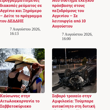
Προγραμματισμένες
Νέο σύστημα ελέγχου
διακοπές ρεύματος σε
πρόσβασης στους
Αγρίνιο και Ξηρόμερο
πεζοδρόμους του
– Δείτε το πρόγραμμα
Αγρινίου – Σε
του ΔΕΔΔΗΕ
λειτουργία από 10
Αυγούστου
7 Αυγούστου 2026,
16:13
7 Αυγούστου 2026,
16:00
Καύσωνας στην
Σοβαρό τροχαίο στην
Αιτωλοακαρνανία το
Αμφιλοχία: Τούμπαρε
Σαββατοκύριακο
αυτοκίνητο στη δυτική