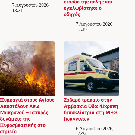
είσοδο της πόλης και
7 Αυγούστου 2026,
εγκλωβίστηκε ο
13:31
οδηγός
7 Αυγούστου 2026,
12:39
Πυρκαγιά στους Αγίους
Σοβαρό τροχαίο στην
Αποστόλους Άνω
Αμβρακία Οδό: 41χρονη
Μακρυνού – Ισχυρές
δικυκλίστρια στη ΜΕΘ
δυνάμεις της
Ιωαννίνων
Πυροσβεστικής στο
6 Αυγούστου 2026,
σημείο
18:24