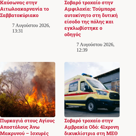
Καύσωνας στην
Σοβαρό τροχαίο στην
Αιτωλοακαρνανία το
Αμφιλοχία: Τούμπαρε
Σαββατοκύριακο
αυτοκίνητο στη δυτική
είσοδο της πόλης και
7 Αυγούστου 2026,
εγκλωβίστηκε ο
13:31
οδηγός
7 Αυγούστου 2026,
12:39
Πυρκαγιά στους Αγίους
Σοβαρό τροχαίο στην
Αποστόλους Άνω
Αμβρακία Οδό: 41χρονη
Μακρυνού – Ισχυρές
δικυκλίστρια στη ΜΕΘ