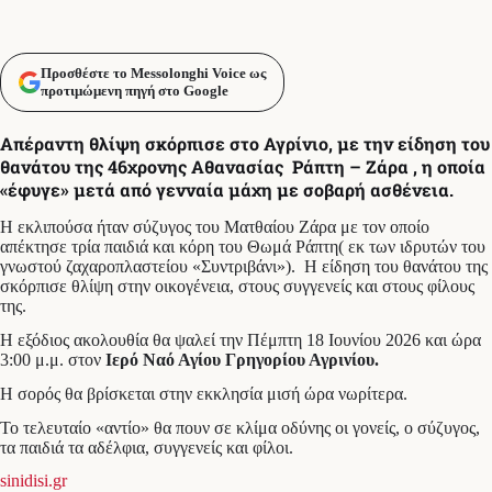
Προσθέστε το Messolonghi Voice ως
προτιμώμενη πηγή στο Google
Απέραντη θλίψη σκόρπισε στο Αγρίνιο, με την είδηση του
θανάτου της 46χρονης Αθανασίας Ράπτη – Ζάρα , η οποία
«έφυγε» μετά από γενναία μάχη με σοβαρή ασθένεια.
Η εκλιπούσα ήταν σύζυγος του Ματθαίου Ζάρα με τον οποίο
απέκτησε τρία παιδιά και κόρη του Θωμά Ράπτη( εκ των ιδρυτών του
γνωστού ζαχαροπλαστείου «Συντριβάνι»). Η είδηση του θανάτου της
σκόρπισε θλίψη στην οικογένεια, στους συγγενείς και στους φίλους
της.
Η εξόδιος ακολουθία θα ψαλεί την Πέμπτη 18 Ιουνίου 2026 και ώρα
3:00 μ.μ. στον
Ιερό Ναό Αγίου Γρηγορίου Αγρινίου.
Η σορός θα βρίσκεται στην εκκλησία μισή ώρα νωρίτερα.
Το τελευταίο «αντίο» θα πουν σε κλίμα οδύνης οι γονείς, ο σύζυγος,
τα παιδιά τα αδέλφια, συγγενείς και φίλοι.
sinidisi.gr