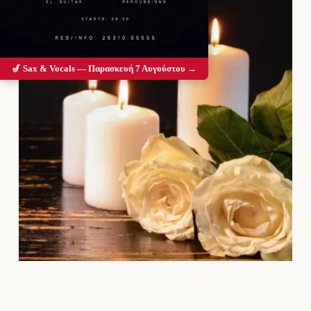
🎷 Sax & Vocals — Παρασκευή 7 Αυγούστου →