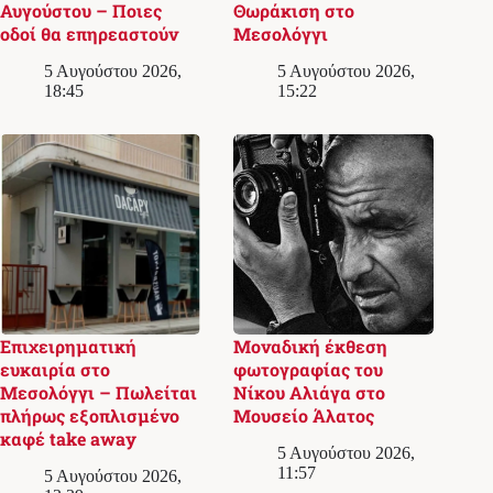
Αυγούστου – Ποιες
Θωράκιση στο
οδοί θα επηρεαστούν
Μεσολόγγι
5 Αυγούστου 2026,
5 Αυγούστου 2026,
18:45
15:22
Επιχειρηματική
Μοναδική έκθεση
ευκαιρία στο
φωτογραφίας του
Μεσολόγγι – Πωλείται
Νίκου Αλιάγα στο
πλήρως εξοπλισμένο
Μουσείο Άλατος
καφέ take away
5 Αυγούστου 2026,
11:57
5 Αυγούστου 2026,