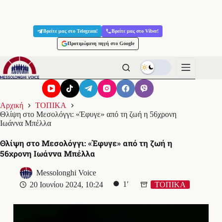
Μετάβαση
στο
Βρείτε μας στο Telegram!
Βρείτε μας στο Viber!
περιεχόμενο
Προτιμώμενη πηγή στο Google
Αρχική
ΤΟΠΙΚΑ
Θλίψη στο Μεσολόγγι: «Έφυγε» από τη ζωή η 56χρονη
Ιωάννα Μπέλλα
Θλίψη στο Μεσολόγγι: «Έφυγε» από τη ζωή η
56χρονη Ιωάννα Μπέλλα
Messolonghi Voice
1′
20 Ιουνίου 2024, 10:24
ΤΟΠΙΚΑ