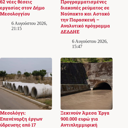
62 νέες θέσεις
Προγραμματισμένες
εργασίας στον Δήμο
διακοπές ρεύματος σε
Μεσολογγίου
Ναύπακτο και Αστακό
την Παρασκευή –
6 Αυγούστου 2026,
Αναλυτικό πρόγραμμα
21:15
ΔΕΔΔΗΕ
6 Αυγούστου 2026,
15:47
Μεσολόγγι:
Ξεκινούν Άμεσα Έργα
Επανέναρξη έργων
900.000 ευρώ για
ύδρευσης από 17
Αντιπλημμυρική