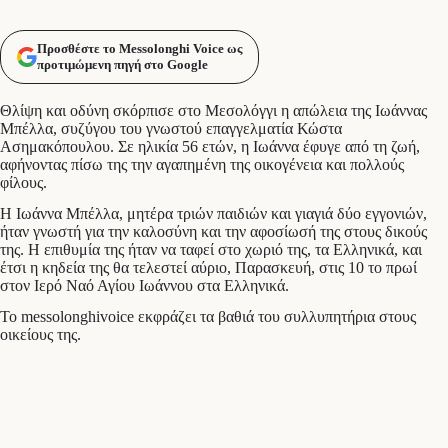
Προσθέστε το Messolonghi Voice ως
προτιμώμενη πηγή στο Google
Θλίψη και οδύνη σκόρπισε στο Μεσολόγγι η απώλεια της Ιωάννας
Μπέλλα, συζύγου του γνωστού επαγγελματία Κώστα
Ασημακόπουλου. Σε ηλικία 56 ετών, η Ιωάννα έφυγε από τη ζωή,
αφήνοντας πίσω της την αγαπημένη της οικογένεια και πολλούς
φίλους.
Η Ιωάννα Μπέλλα, μητέρα τριών παιδιών και γιαγιά δύο εγγονιών,
ήταν γνωστή για την καλοσύνη και την αφοσίωσή της στους δικούς
της. Η επιθυμία της ήταν να ταφεί στο χωριό της, τα Ελληνικά, και
έτσι η κηδεία της θα τελεστεί αύριο, Παρασκευή, στις 10 το πρωί
στον Ιερό Ναό Αγίου Ιωάννου στα Ελληνικά.
Το messolonghivoice εκφράζει τα βαθιά του συλλυπητήρια στους
οικείους της.