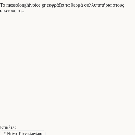
Το messolonghivoice.gr εκφράζει τα θερμά συλλυπητήρια στους
οικείους της.
Ετικέτες
#
Ντίνα Τσενικλόγλου