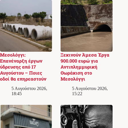
Μεσολόγγι:
Ξεκινούν Άμεσα Έργα
Επανέναρξη έργων
900.000 ευρώ για
ύδρευσης από 17
Αντιπλημμυρική
Αυγούστου – Ποιες
Θωράκιση στο
οδοί θα επηρεαστούν
Μεσολόγγι
5 Αυγούστου 2026,
5 Αυγούστου 2026,
18:45
15:22