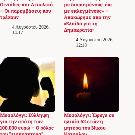
Οινιάδες και Αιτωλικό
με διορισμένους, όχι
– Οι παρεμβάσεις που
με εκλεγμένους» –
τρέχουν
Αποχώρησε από την
«Ελπίδα για τη
4 Αυγούστου 2026,
Δημοκρατία»
14:17
4 Αυγούστου 2026,
12:18
Μεσολόγγι: Σύλληψη
Μεσολόγγι: Έφυγε σε
για την απάτη των
ηλικία 62 ετών η
100.000 ευρώ – Ο ρόλος
μητέρα του Νίκου
του “εισπράκτορα”
Κότσαλου