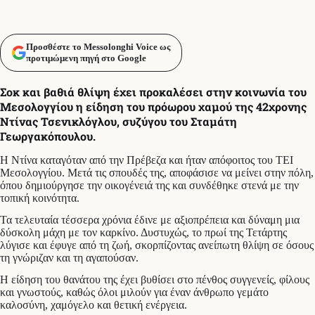
Προσθέστε το Messolonghi Voice ως
προτιμώμενη πηγή στο Google
Σοκ και βαθιά θλίψη έχει προκαλέσει στην κοινωνία του
Μεσολογγίου η είδηση του πρόωρου χαμού της 42χρονης
Ντίνας Τσενικλόγλου, συζύγου του Σταμάτη
Γεωργακόπουλου.
Η Ντίνα καταγόταν από την Πρέβεζα και ήταν απόφοιτος του ΤΕΙ
Μεσολογγίου. Μετά τις σπουδές της, αποφάσισε να μείνει στην πόλη,
όπου δημιούργησε την οικογένειά της και συνδέθηκε στενά με την
τοπική κοινότητα.
Τα τελευταία τέσσερα χρόνια έδινε με αξιοπρέπεια και δύναμη μια
δύσκολη μάχη με τον καρκίνο. Δυστυχώς, το πρωί της Τετάρτης
λύγισε και έφυγε από τη ζωή, σκορπίζοντας ανείπωτη θλίψη σε όσους
τη γνώριζαν και τη αγαπούσαν.
Η είδηση του θανάτου της έχει βυθίσει στο πένθος συγγενείς, φίλους
και γνωστούς, καθώς όλοι μιλούν για έναν άνθρωπο γεμάτο
καλοσύνη, χαμόγελο και θετική ενέργεια.