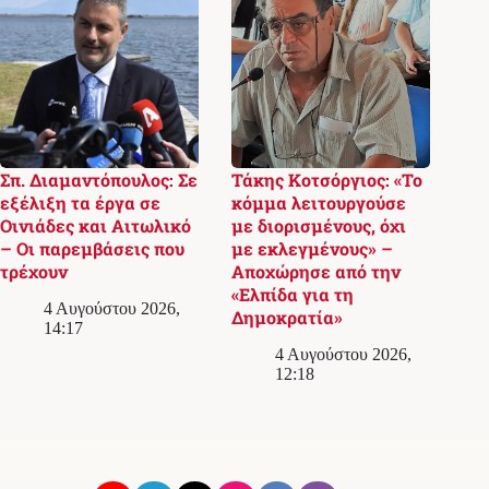
Σπ. Διαμαντόπουλος: Σε
Τάκης Κοτσόργιος: «Το
εξέλιξη τα έργα σε
κόμμα λειτουργούσε
Οινιάδες και Αιτωλικό
με διορισμένους, όχι
– Οι παρεμβάσεις που
με εκλεγμένους» –
τρέχουν
Αποχώρησε από την
«Ελπίδα για τη
4 Αυγούστου 2026,
Δημοκρατία»
14:17
4 Αυγούστου 2026,
12:18