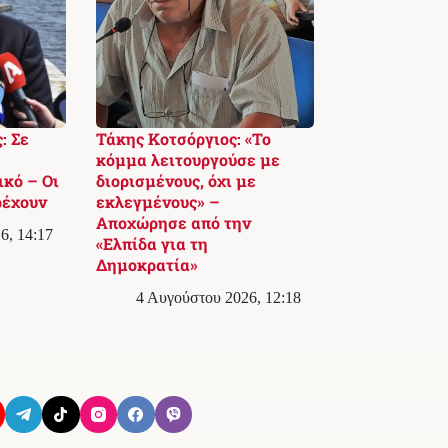
: Σε
Τάκης Κοτσόργιος: «Το
κόμμα λειτουργούσε με
ικό – Οι
διορισμένους, όχι με
ρέχουν
εκλεγμένους» –
Αποχώρησε από την
6, 14:17
«Ελπίδα για τη
Δημοκρατία»
4 Αυγούστου 2026, 12:18
Όροι Χρήσης