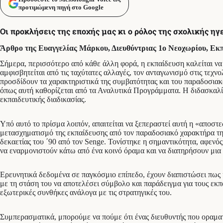
προτιμώμενη πηγή στο Google
Οι προκλήσεις της εποχής μας κι ο ρόλος της σχολικής ηγ
Άρθρο της
Ευαγγελίας Μάρκου, Διευθύντριας 1ο Νεοχωρίου, Εκπ
Σήμερα, περισσότερο από κάθε άλλη φορά, η εκπαίδευση καλείται να 
αμφισβητείται από τις ταχύτατες αλλαγές, τον ανταγωνισμό στις τεχ
προσδίδουν τα χαρακτηριστικά της συμβατότητας και του παραδοσιακ
όπως αυτή καθορίζεται από τα Αναλυτικά Προγράμματα. Η διδασκαλί
εκπαιδευτικής διαδικασίας.
Υπό αυτό το πρίσμα λοιπόν, απαιτείται να ξεπεραστεί αυτή η «αποστ
μετασχηματισμό της εκπαίδευσης από τον παραδοσιακό χαρακτήρα της,
δεκαετίας του ΄90 από τον Senge. Τονίστηκε η σημαντικότητα, αφενός
να εναρμονιστούν κάτω από ένα κοινό όραμα και να διατηρήσουν μια ε
Ερευνητικά δεδομένα σε παγκόσμιο επίπεδο, έχουν διαπιστώσει πως 
με τη στάση του να αποτελέσει σύμβολο και παράδειγμα για τους εκπ
εξωτερικές συνθήκες ανάλογα με τις στρατηγικές του.
Συμπερασματικά, μπορούμε να πούμε ότι ένας διευθυντής που οραματί