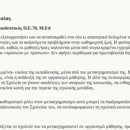
εσίας.
αιδευτικός Π.Ε.70, M.Εd
εξισορροπήσει και να ανταποκριθεί στα νέα κι απαιτητικά δεδομένα 
νολογίες και τα αυξανόμενα προβλήματα στην καθημερινή ζωή. Η φοίτη
ού, καθώς οι μαθητές/τριες καλούνται μέσα από συγκεκριμένα εγχειρ
α «πρόσωπο με πρόσωπο» δεν αφήνει περιθώρια για πρωτοβουλία δημι
εωμένη» εικόνα της εκπαίδευσης, μέσα από τον μετασχηματισμό της. Μ
 είναι η ανάδειξή της σε οργανισμό μάθησης. Η ιδέα της λειτουργία
 τα Σχολεία να γίνουν αποδέκτες των αναγκών της κοινωνίας, να ενθα
ικόνα κοινή για την πορεία της σχολικής μονάδας.
καθοριστικό ρόλο στον μετασχηματισμό αυτό μπορεί να διαδραματίσει
αιδευτικούς του Σχολείου του, να συνδιαμορφώσει τη σχολική κουλτού
ζεται το σχολείο του να μετασχηματιστεί σε οργανισμό μάθησης, πρέ