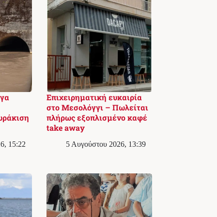
ργα
Επιχειρηματική ευκαιρία
στο Μεσολόγγι – Πωλείται
ωράκιση
πλήρως εξοπλισμένο καφέ
take away
6, 15:22
5 Αυγούστου 2026, 13:39