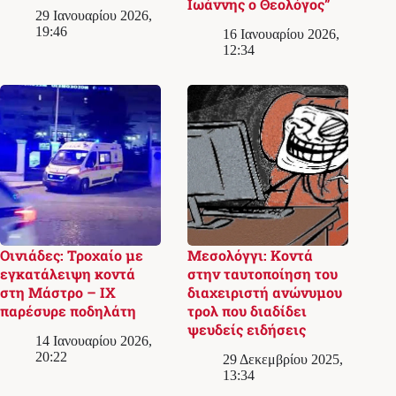
Ιωάννης ο Θεολόγος”
29 Ιανουαρίου 2026,
19:46
16 Ιανουαρίου 2026,
12:34
Οινιάδες: Τροχαίο με
Μεσολόγγι: Κοντά
εγκατάλειψη κοντά
στην ταυτοποίηση του
στη Μάστρο – ΙΧ
διαχειριστή ανώνυμου
παρέσυρε ποδηλάτη
τρολ που διαδίδει
ψευδείς ειδήσεις
14 Ιανουαρίου 2026,
20:22
29 Δεκεμβρίου 2025,
13:34