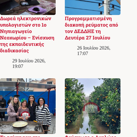
Δωρεά ηλεκτρονικών
Προγραμματισμένη
υπολογιστών στο 1ο
διακοπή ρεύματος από
Νηπιαγωγείο
τον ΔΕΔΔΗΕ τη
Νεοχωρίου – Ενίσχυση
Δευτέρα 27 Ιουλίου
της εκπαιδευτικής
26 Ιουλίου 2026,
διαδικασίας
17:07
29 Ιουλίου 2026,
19:07