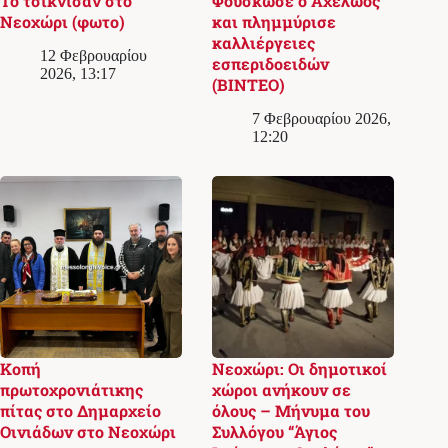
Το τσίκνισαν στο
Φούσκωσε ο Αχελώος
Νεοχώρι (φωτο)
και πλημμύρισε
καλλιέργειες
12 Φεβρουαρίου
εσπεριδοειδών
2026, 13:17
(ΒΙΝΤΕΟ)
7 Φεβρουαρίου 2026,
12:20
Κοπή
Νεοχώρι: Οι δημοτικοί
πρωτοχρονιάτικης
χώροι ανήκουν σε
πίτας στο Δημαρχείο
όλους – Μήνυμα του
Οινιάδων στο Νεοχώρι
Συλλόγου “Άγιος