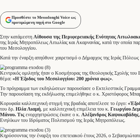
Προσθέστε το Messolonghi Voice ως
προτιμώμενη πηγή στο Google
Στην κατάμεστη
Αίθουσα της Περιφερειακής Ενότητας Αιτωλοακ
της Ιεράς Μητροπόλεως Αιτωλίας και Ακαρνανίας, κατά την οποία π
του Μεσολογγίου.
Κατά την έναρξη απηύθυνε χαιρετισμό ο Δήμαρχος της Ιεράς Πόλεως
Κεντρικός ομιλητής ήταν ο Κοσμήτορας της Θεολογικής Σχολής του
θέμα:
«Η Έξοδος του Μεσολογγίου: 200 χρόνια φως»
.
Το πρόγραμμα των εκδηλώσεων παρουσίασε ο Εκτελεστικός Γραμματ
Την παρουσίαση της εκδήλωσης επιμελήθηκε ο κ. Χριστόφορος Μπα
Κορυφαία καλλιτεχνική στιγμή της βραδιάς αποτέλεσε το έργο:
«Έξο
του δρ.
Ηλία Λιαμή
, με καλλιτεχνική επιμέλεια του κ.
Γεωργίου Δε
Μάνου.
Τις
ενορχηστρώσεις έκανε ο κ.
Αλέξανδρος Καψοκαβάδης
Ενηλίκων του Ιδρύματος Πολιτισμού της Ιεράς Μητροπόλεως.
Κηρύσσοντας την έναρξη του επετειακού έτους 2026, ο Σεβασμιώτατο