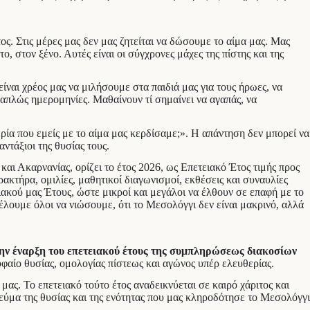
ος. Στις μέρες μας δεν μας ζητείται να δώσουμε το αίμα μας. Μας
 στον ξένο. Αυτές είναι οι σύγχρονες μάχες της πίστης και της
είναι χρέος μας να μιλήσουμε στα παιδιά μας για τους ήρωες, να
 απλώς ημερομηνίες. Μαθαίνουν τί σημαίνει να αγαπάς, να
ρία που εμείς με το αίμα μας κερδίσαμε;». Η απάντηση δεν μπορεί να
ντάξιοι της θυσίας τους.
και Ακαρνανίας, ορίζει το έτος 2026, ως Επετειακό Έτος τιμής προς
κτήρα, ομιλίες, μαθητικοί διαγωνισμοί, εκθέσεις και συναυλίες
ακού μας Έτους, ώστε μικροί και μεγάλοι να έλθουν σε επαφή με το
έλουμε όλοι να νιώσουμε, ότι το Μεσολόγγι δεν είναι μακρινό, αλλά
ν έναρξη του επετειακού έτους της συμπληρώσεως διακοσίων
φαίο θυσίας, ομολογίας πίστεως και αγώνος υπέρ ελευθερίας.
ας. Το επετειακό τούτο έτος αναδεικνύεται σε καιρό χάριτος και
νεύμα της θυσίας και της ενότητας που μας κληροδότησε το Μεσολόγγι