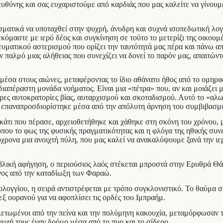
ευθύνης και σας ευχαριστούμε από καρδιάς που μας καλείτε να γίνουμ
σματικά να υποταχθεί στην ψυχρή, άνυδρη και συχνά ισοπεδωτική λογ
αστε με ιερό δέος και συγκίνηση σε τούτο το μετερίζι της οικουμέν
υματικού αστερισμού που ορίζει την ταυτότητά μας πέρα και πάνω α
 παλμό μιας αλήθειας που συνεχίζει να δονεί το παρόν μας, απαιτών
σα στους αιώνες, μεταφέροντας το ίδιο αθάνατο ήθος από το ομηρικό
 αδιαπέραστη μονάδα νοήματος. Είναι μια «πέτρα» που, αν και μοιάζει
ληρες αυτοκρατορίες βίας, αυταρχισμού και σκοταδισμού. Αυτό το «αλ
 επαναπροσδιορίστηκε μέσα από την απόλυτη άρνηση του συμβιβασμού
 κάτι που πέρασε, αρχειοθετήθηκε και χάθηκε στη σκόνη του χρόνου,
που το φως της φυσικής πραγματικότητας και η φλόγα της ηθικής συνεί
τόχρονα μια ανοιχτή πύλη, που μας καλεί να ανακαλύψουμε ξανά την ιε
ιβλική αφήγηση, ο περιούσιος λαός στέκεται μπροστά στην Ερυθρά Θά
ενος από την καταδίωξη των Φαραώ.
ολογγίου, η σειρά αντιστρέφεται με τρόπο συγκλονιστικό. Το θαύμα 
ξ ουρανού για να αφοπλίσει τις ορδές του Ιμπραήμ.
τωμένοι από την πείνα και την πολύμηνη κακουχία, μεταμόρφωσαν την
 ψυχή τους έναν δρόμο μέσα από το πυρ και το σίδερο.