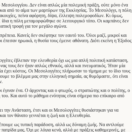
 Μεσολογγίου. Δεν είναι απλώς μία πολεμική πράξη, ούτε μόνο ένα
υ και από το αίμα των μαρτύρων της Εκκλησίας. Το Μεσολόγγι, η πόλη
κουχίες, πείνα αφόρητη, δίψα, έλλειψη πολεμοφοδίων. Κι όμως,
 Η ίδια η πόλη μεταμορφώθηκε σε λειτουργικό τόπο. Οι καμπάνες δεν
ματική τροφή για τον μεγάλο αγώνα.
έπεια. Κανείς δεν σκέφτηκε τον εαυτό του. Όλοι μαζί, μικροί και
ι έπεσαν ηρωικά, η θυσία τους έμεινε αθάνατη. Διότι εκείνη η Έξοδος
γγίτες έβλεπαν την ελευθερία όχι ως μια απλή πολιτική κατάσταση,
ας τους δεν ήταν απλώς εθνικός, αλλά και πνευματικός. Ήταν μία
ία έχει κόστος. Οι Μεσολογγίτες πλήρωσαν το τίμημα με το ίδιο τους
υμε το βλέμμα μας στην ελληνική σημαία, ας θυμόμαστε, ότι είναι
ν.
 έγιναν ένα. Ο άρχοντας και ο φτωχός, ο στρατιώτης και ο πολίτης, ο
η του. Και αυτό το μάθημα ενότητας είναι σήμερα πιο επίκαιρο από
ει την Ανάσταση, έτσι και οι Μεσολογγίτες θυσιάστηκαν για να
αι τον θάνατο γεννιέται η ζωή και η Ελευθερία.
βλέπουμε ως τυπική παράδοση, αλλά ως δύναμη ζωής. Να αντλούμε
 πατρίδα μας. Όχι με λόγια κενά, αλλά με πράξεις καθημερινές, με