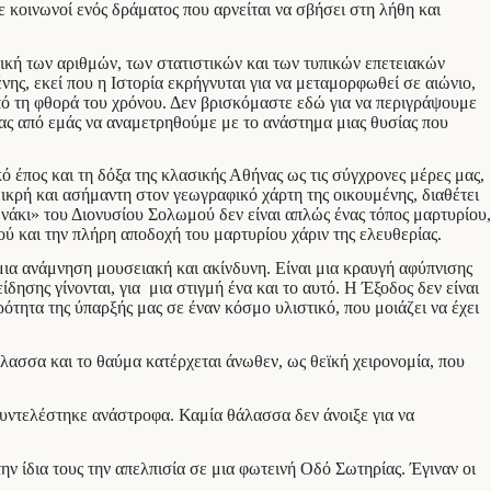
ε κοινωνοί ενός δράματος που αρνείται να σβήσει στη λήθη και
ική των αριθμών, των στατιστικών και των τυπικών επετειακών
ης, εκεί που η Ιστορία εκρήγνυται για να μεταμορφωθεί σε αιώνιο,
πό τη φθορά του χρόνου. Δεν βρισκόμαστε εδώ για να περιγράψουμε
τας από εμάς να αναμετρηθούμε με το ανάστημα μιας θυσίας που
 έπος και τη δόξα της κλασικής Αθήνας ως τις σύγχρονες μέρες μας,
 μικρή και ασήμαντη στον γεωγραφικό χάρτη της οικουμένης, διαθέτει
ωνάκι» του Διονυσίου Σολωμού δεν είναι απλώς ένας τόπος μαρτυρίου,
 και την πλήρη αποδοχή του μαρτυρίου χάριν της ελευθερίας.
 μια ανάμνηση μουσειακή και ακίνδυνη. Είναι μια κραυγή αφύπνισης
δησης γίνονται, για μια στιγμή ένα και το αυτό. Η Έξοδος δεν είναι
ρότητα της ύπαρξής μας σε έναν κόσμο υλιστικό, που μοιάζει να έχει
λασσα και το θαύμα κατέρχεται άνωθεν, ως θεϊκή χειρονομία, που
συντελέστηκε ανάστροφα. Καμία θάλασσα δεν άνοιξε για να
 ίδια τους την απελπισία σε μια φωτεινή Οδό Σωτηρίας. Έγιναν οι