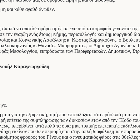
αμη και κάθε αγαθό άνωθεν.
σκοπό να αποτίσει φόρο τιμής σε ένα από τα κορυφαία γεγονότα της ν
ησε την έναρξη ενός έτους μνήμης, περισυλλογής και δημιουργικού δ
ασίας και Κοινωνικής Ασφάλισης κ. Κώστας Καραγκούνης, ο Βουλευ
ιτωλοακαρνανίας κ. Θανάσης Μαυρομμάτης, οι Δήμαρχοι Αγρινίου κ.
ρουράς Μεσολογγίου, εκπρόσωποι των Περιφερειακών, Δημοτικών, Σ
μανουήλ Καραγεωργούδη
ηνέ,
μου για την εξαιρετική, τιμή που επιφυλάξατε στο πρόσωπό μου: να 
ιερή επέτειο της συμπλήρωσης των διακοσίων ετών από την Έξοδο το
ς, υπερβαίνει κατά πολύ τα όρια μιας τυπικής επετειακής εκδήλωσης
ρχη εκείνον που δεν περιορίζεται στην απλή διαφύλαξη των παραδόσ
ακοίμητος φρουρός του Γένους και ο πνευματικός φάρος στις θύελλες