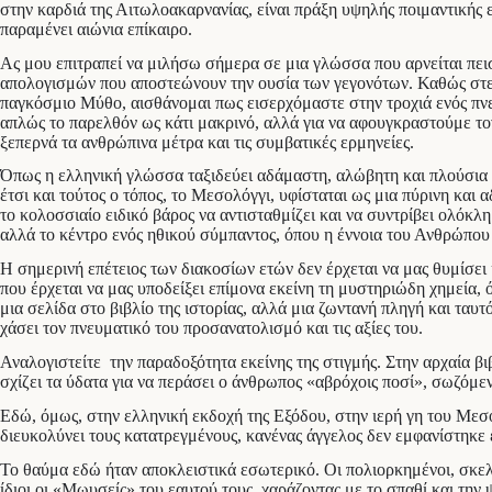
στην καρδιά της Αιτωλοακαρνανίας, είναι πράξη υψηλής ποιμαντικής 
παραμένει αιώνια επίκαιρο.
Ας μου επιτραπεί να μιλήσω σήμερα σε μια γλώσσα που αρνείται πει
απολογισμών που αποστεώνουν την ουσία των γεγονότων. Καθώς στεκόμ
παγκόσμιο Μύθο, αισθάνομαι πως εισερχόμαστε στην τροχιά ενός πνε
απλώς το παρελθόν ως κάτι μακρινό, αλλά για να αφουγκραστούμε τον
ξεπερνά τα ανθρώπινα μέτρα και τις συμβατικές ερμηνείες.
Όπως η ελληνική γλώσσα ταξιδεύει αδάμαστη, αλώβητη και πλούσια μέ
έτσι και τούτος ο τόπος, το Μεσολόγγι, υφίσταται ως μια πύρινη και
το κολοσσιαίο ειδικό βάρος να αντισταθμίζει και να συντρίβει ολόκ
αλλά το κέντρο ενός ηθικού σύμπαντος, όπου η έννοια του Ανθρώπου
Η σημερινή επέτειος των διακοσίων ετών δεν έρχεται να μας θυμίσει
που έρχεται να μας υποδείξει επίμονα εκείνη τη μυστηριώδη χημεία, ό
μια σελίδα στο βιβλίο της ιστορίας, αλλά μια ζωντανή πληγή και ταυ
χάσει τον πνευματικό του προσανατολισμό και τις αξίες του.
Αναλογιστείτε την παραδοξότητα εκείνης της στιγμής. Στην αρχαία β
σχίζει τα ύδατα για να περάσει ο άνθρωπος «αβρόχοις ποσί», σωζόμ
Εδώ, όμως, στην ελληνική εκδοχή της Εξόδου, στην ιερή γη του Μεσ
διευκολύνει τους κατατρεγμένους, κανένας άγγελος δεν εμφανίστηκε ε
Το θαύμα εδώ ήταν αποκλειστικά εσωτερικό. Οι πολιορκημένοι, σκελε
ίδιοι οι «Μωυσείς» του εαυτού τους, χαράζοντας με το σπαθί και την