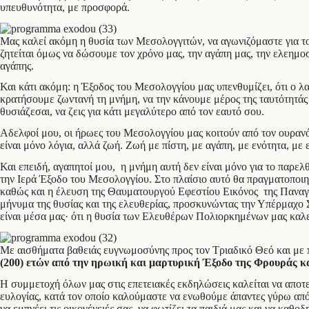
υπευθυνότητα, με προσφορά.
Μας καλεί ακόμη η θυσία των Μεσολογγιτών, να αγωνιζόμαστε για το κ
ζητείται όμως να δώσουμε τον χρόνο μας, την αγάπη μας, την ελεημοσ
αγάπης.
Και κάτι ακόμη: η Έξοδος του Μεσολογγίου μας υπενθυμίζει, ότι ο λαό
κρατήσουμε ζωντανή τη μνήμη, να την κάνουμε μέρος της ταυτότητάς 
θυσιάζεσαι, να ζεις για κάτι μεγαλύτερο από τον εαυτό σου.
Αδελφοί μου, οι ήρωες του Μεσολογγίου μας κοιτούν από τον ουρανό κ
είναι μόνο λόγια, αλλά ζωή. Ζωή με πίστη, με αγάπη, με ενότητα, με 
Και επειδή, αγαπητοί μου, η μνήμη αυτή δεν είναι μόνο για το παρελθ
την Ιερά Έξοδο του Μεσολογγίου. Στο πλαίσιο αυτό θα πραγματοποιηθ
καθώς και η έλευση της Θαυματουργού Εφεστίου Εικόνος της Παναγία
μήνυμα της θυσίας και της ελευθερίας, προσκυνώντας την Υπέρμαχο Σ
είναι μέσα μας· ότι η θυσία των Ελευθέρων Πολιορκημένων μας καλ
Με αισθήματα βαθειάς ευγνωμοσύνης προς τον Τριαδικό Θεό και με π
(200) ετών από την ηρωική και μαρτυρική Έξοδο της Φρουράς 
Η συμμετοχή όλων μας στις επετειακές εκδηλώσεις καλείται να αποτε
ευλογίας, κατά τον οποίο καλούμαστε να ενωθούμε άπαντες γύρω από 
να εμπνέει τις οικογένειές σας, να φωτίζει τα παιδιά μας και να καθο