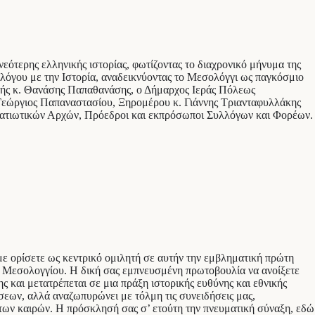
εότερης ελληνικής ιστορίας, φωτίζοντας το διαχρονικό μήνυμα της
ιαλόγου με την Ιστορία, αναδεικνύοντας το Μεσολόγγι ως παγκόσμιο
τής κ. Θανάσης Παπαθανάσης, ο Δήμαρχος Ιεράς Πόλεως
 Γεώργιος Παπαναστασίου, Ξηρομέρου κ. Γιάννης Τριανταφυλλάκης
τρατιωτικών Αρχών, Πρόεδροι και εκπρόσωποι Συλλόγων και Φορέων.
με ορίσετε ως κεντρικό ομιλητή σε αυτήν την εμβληματική πρώτη
υ Μεσολογγίου. Η δική σας εμπνευσμένη πρωτοβουλία να ανοίξετε
 και μετατρέπεται σε μια πράξη ιστορικής ευθύνης και εθνικής
εων, αλλά αναζωπυρώνει με τόλμη τις συνειδήσεις μας,
 των καιρών. Η πρόσκλησή σας σ’ ετούτη την πνευματική σύναξη, εδώ