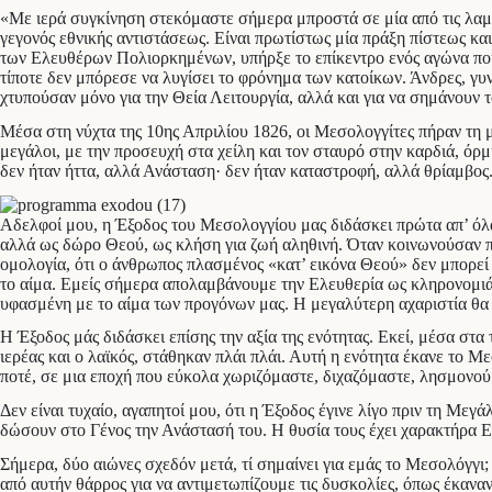
«Με ιερά συγκίνηση στεκόμαστε σήμερα μπροστά σε μία από τις λαμπ
γεγονός εθνικής αντιστάσεως. Είναι πρωτίστως μία πράξη πίστεως κα
των Ελευθέρων Πολιορκημένων, υπήρξε το επίκεντρο ενός αγώνα που 
τίποτε δεν μπόρεσε να λυγίσει το φρόνημα των κατοίκων. Άνδρες, γυν
χτυπούσαν μόνο για την Θεία Λειτουργία, αλλά και για να σημάνουν 
Μέσα στη νύχτα της 10ης Απριλίου 1826, οι Μεσολογγίτες πήραν τη μ
μεγάλοι, με την προσευχή στα χείλη και τον σταυρό στην καρδιά, όρμ
δεν ήταν ήττα, αλλά Ανάσταση· δεν ήταν καταστροφή, αλλά θρίαμβος
Αδελφοί μου, η Έξοδος του Μεσολογγίου μας διδάσκει πρώτα απ’ όλα 
αλλά ως δώρο Θεού, ως κλήση για ζωή αληθινή. Όταν κοινωνούσαν πρι
ομολογία, ότι ο άνθρωπος πλασμένος «κατ’ εικόνα Θεού» δεν μπορεί 
το αίμα. Εμείς σήμερα απολαμβάνουμε την Ελευθερία ως κληρονομιά.
υφασμένη με το αίμα των προγόνων μας. Η μεγαλύτερη αχαριστία θα 
Η Έξοδος μάς διδάσκει επίσης την αξία της ενότητας. Εκεί, μέσα στα 
ιερέας και ο λαϊκός, στάθηκαν πλάι πλάι. Αυτή η ενότητα έκανε το Με
ποτέ, σε μια εποχή που εύκολα χωριζόμαστε, διχαζόμαστε, λησμονού
Δεν είναι τυχαίο, αγαπητοί μου, ότι η Έξοδος έγινε λίγο πριν τη Με
δώσουν στο Γένος την Ανάστασή του. Η θυσία τους έχει χαρακτήρα Ευ
Σήμερα, δύο αιώνες σχεδόν μετά, τί σημαίνει για εμάς το Μεσολόγγ
από αυτήν θάρρος για να αντιμετωπίζουμε τις δυσκολίες, όπως έκαναν