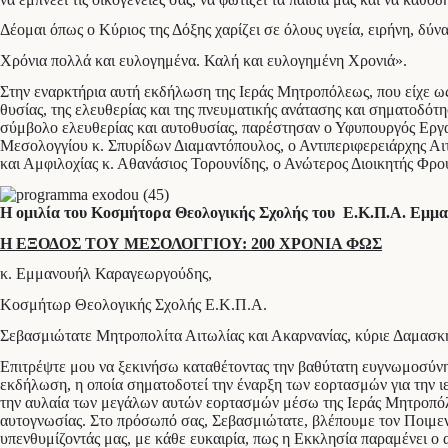
Δέομαι όπως ο Κύριος της Δόξης χαρίζει σε όλους υγεία, ειρήνη, δύν
Χρόνια πολλά και ευλογημένα. Καλή και ευλογημένη Χρονιά».
Στην εναρκτήρια αυτή εκδήλωση της Ιεράς Μητροπόλεως, που είχε ως 
θυσίας, της ελευθερίας και της πνευματικής ανάτασης και σηματοδότ
σύμβολο ελευθερίας και αυτοθυσίας, παρέστησαν ο Υφυπουργός Εργ
Μεσολογγίου κ. Σπυρίδων Διαμαντόπουλος, ο Αντιπεριφερειάρχης Α
και Αμφιλοχίας κ. Αθανάσιος Τορουνίδης, ο Ανώτερος Διοικητής Φ
Η ομιλία του Κοσμήτορα Θεολογικής Σχολής του Ε.Κ.Π.Α. Εμ
Η ΕΞΟΔΟΣ ΤΟΥ ΜΕΣΟΛΟΓΓΙΟΥ: 200 ΧΡΟΝΙΑ ΦΩΣ
κ. Εμμανουήλ Καραγεωργούδης,
Κοσμήτωρ Θεολογικής Σχολής Ε.Κ.Π.Α.
Σεβασμιώτατε Μητροπολίτα Αιτωλίας και Ακαρνανίας, κύριε Δαμασκ
Επιτρέψτε μου να ξεκινήσω καταθέτοντας την βαθύτατη ευγνωμοσύνη 
εκδήλωση, η οποία σηματοδοτεί την έναρξη των εορτασμών για την 
την αυλαία των μεγάλων αυτών εορτασμών μέσω της Ιεράς Μητροπόλεω
αυτογνωσίας. Στο πρόσωπό σας, Σεβασμιώτατε, βλέπουμε τον Ποιμενά
υπενθυμίζοντάς μας, με κάθε ευκαιρία, πως η Εκκλησία παραμένει ο 