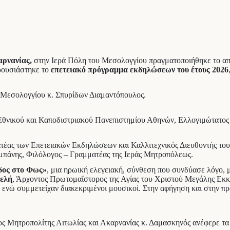
αρνανίας
,
στην Ιερά Πόλη του Μεσολογγίου πραγματοποιήθηκε το απ
αρουσιάστηκε το
επετειακό πρόγραμμα εκδηλώσεων του έτους 2026
 Μεσολογγίου κ. Σπυρίδων Διαμαντόπουλος.
 Εθνικού και Καποδιστριακού Πανεπιστημίου Αθηνών, Ελλογιμώτατο
έας των Επετειακών Εκδηλώσεων και Καλλιτεχνικός Διευθυντής του
μπάνης, Φιλόλογος – Γραμματέας της Ιεράς Μητροπόλεως.
δος στο Φως»
, μια ηρωική ελεγειακή, σύνθεση που συνδύασε λόγο, 
μελή
, Άρχοντος Πρωτομαΐστορος της Αγίας του Χριστού Μεγάλης Εκκ
, ενώ συμμετείχαν διακεκριμένοι μουσικοί. Στην αφήγηση και στην π
ς Μητροπολίτης Αιτωλίας και Ακαρνανίας κ. Δαμασκηνός ανέφερε τα 