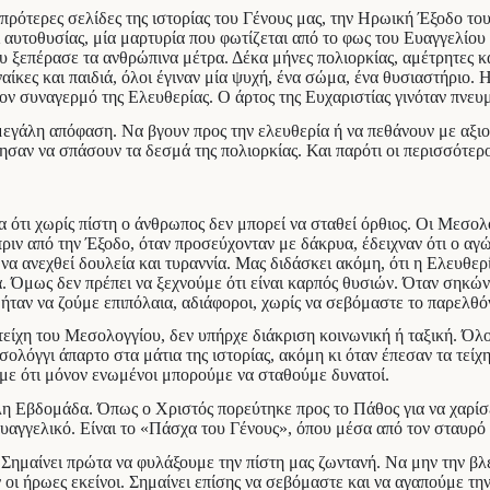
ρότερες σελίδες της ιστορίας του Γένους μας, την Ηρωική Έξοδο του
ι αυτοθυσίας, μία μαρτυρία που φωτίζεται από το φως του Ευαγγελίο
ξεπέρασε τα ανθρώπινα μέτρα. Δέκα μήνες πολιορκίας, αμέτρητες κα
αίκες και παιδιά, όλοι έγιναν μία ψυχή, ένα σώμα, ένα θυσιαστήριο.
τον συναγερμό της Ελευθερίας. Ο άρτος της Ευχαριστίας γινόταν πνευ
εγάλη απόφαση. Να βγουν προς την ελευθερία ή να πεθάνουν με αξιοπρ
ησαν να σπάσουν τα δεσμά της πολιορκίας. Και παρότι οι περισσότερο
.
ότι χωρίς πίστη ο άνθρωπος δεν μπορεί να σταθεί όρθιος. Οι Μεσολο
ν από την Έξοδο, όταν προσεύχονταν με δάκρυα, έδειχναν ότι ο αγών
να ανεχθεί δουλεία και τυραννία. Μας διδάσκει ακόμη, ότι η Ελευθερ
 Όμως δεν πρέπει να ξεχνούμε ότι είναι καρπός θυσιών. Όταν σηκώνο
ήταν να ζούμε επιπόλαια, αδιάφοροι, χωρίς να σεβόμαστε το παρελθό
τείχη του Μεσολογγίου, δεν υπήρχε διάκριση κοινωνική ή ταξική. Όλοι
σολόγγι άπαρτο στα μάτια της ιστορίας, ακόμη κι όταν έπεσαν τα τείχ
με ότι μόνον ενωμένοι μπορούμε να σταθούμε δυνατοί.
γάλη Εβδομάδα. Όπως ο Χριστός πορεύτηκε προς το Πάθος για να χαρίσ
αγγελικό. Είναι το «Πάσχα του Γένους», όπου μέσα από τον σταυρό κ
ι; Σημαίνει πρώτα να φυλάξουμε την πίστη μας ζωντανή. Να μην την 
 οι ήρωες εκείνοι. Σημαίνει επίσης να σεβόμαστε και να αγαπούμε την