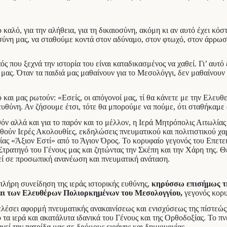
αλό, για την αλήθεια, για τη δικαιοσύνη, ακόμη κι αν αυτό έχει κόστ
ύνη μας, να σταθούμε κοντά στον αδύναμο, στον φτωχό, στον άρρωστο,
ς που ξεχνά την ιστορία του είναι καταδικασμένος να χαθεί. Γι’ αυτό 
μας. Όταν τα παιδιά μας μαθαίνουν για το Μεσολόγγι, δεν μαθαίνουν
αι μας ρωτούν: «Εσείς, οι απόγονοί μας, τί θα κάνετε με την Ελευθε
ευθύνη. Αν ζήσουμε έτσι, τότε θα μπορούμε να πούμε, ότι σταθήκαμε α
όν αλλά και για το παρόν και το μέλλον, η Ιερά Μητρόπολις Αιτωλίας 
ούν Ιερές Ακολουθίες, εκδηλώσεις πνευματικού και πολιτιστικού χαρα
ς «Άξιον Εστί» από το Άγιον Όρος. Το κορυφαίο γεγονός του Επετει
τρατηγό του Γένους μας και ζητώντας την Σκέπη και την Χάρη της. Θ
εί σε προσωπική ανανέωση και πνευματική ανάταση.
λήρη συνείδηση της ιεράς ιστορικής ευθύνης,
κηρύσσω επισήμως τη
και των Ελευθέρων Πολιορκημένων του Μεσολογγίου,
γεγονός κορυ
λέσει αφορμή πνευματικής ανακαινίσεως και ενισχύσεως της πίστεώς μ
τα ιερά και ακατάλυτα ιδανικά του Γένους και της Ορθοδοξίας. Το π
δηγεί την πατρίδα μας σε δρόμους ειρήνης και δημιουργίας.