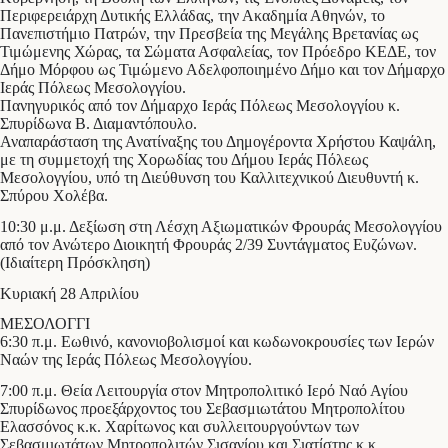
Περιφερειάρχη Δυτικής Ελλάδας, την Ακαδημία Αθηνών, το
Πανεπιστήμιο Πατρών, την Πρεσβεία της Μεγάλης Βρετανίας ως
Τιμώμενης Χώρας, τα Σώματα Ασφαλείας, τον Πρόεδρο ΚΕΔΕ, τον
Δήμο Μόρφου ως Τιμώμενο Αδελφοποιημένο Δήμο και τον Δήμαρχο
Ιεράς Πόλεως Μεσολογγίου.
Πανηγυρικός από τον Δήμαρχο Ιεράς Πόλεως Μεσολογγίου κ.
Σπυρίδωνα Β. Διαμαντόπουλο.
Αναπαράσταση της Ανατίναξης του Δημογέροντα Χρήστου Καψάλη,
με τη συμμετοχή της Χορωδίας του Δήμου Ιεράς Πόλεως
Μεσολογγίου, υπό τη Διεύθυνση του Καλλιτεχνικού Διευθυντή κ.
Σπύρου Χολέβα.
10:30 μ.μ. Δεξίωση στη Λέσχη Αξιωματικών Φρουράς Μεσολογγίου
από τον Ανώτερο Διοικητή Φρουράς 2/39 Συντάγματος Ευζώνων.
(Ιδιαίτερη Πρόσκληση)
Κυριακή 28 Απριλίου
ΜΕΣΟΛΟΓΓΙ
6:30 π.μ. Εωθινό, κανονιοβολισμοί και κωδωνοκρουσίες των Ιερών
Ναών της Ιεράς Πόλεως Μεσολογγίου.
7:00 π.μ. Θεία Λειτουργία στον Μητροπολιτικό Ιερό Ναό Αγίου
Σπυρίδωνος προεξάρχοντος του Σεβασμιωτάτου Μητροπολίτου
Ελασσόνος κ.κ. Χαρίτωνος και συλλειτουργούντων των
Σεβασμιωτάτων Μητροπολιτών Σισανίου και Σιατίστης κ.κ.