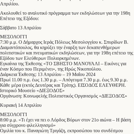
Απριλίου.
Ακολουθεί το αναλυτικό πρόγραμμα των εκδηλώσεων για την 198η
Επέτειο της Εξόδου:
Σάββατο 13 Απριλίου
ΜΕΣΟΛΟΓΓΙ
7:30 μ.μ. Ο Δήμαρχος Ιεράς Πόλεως Μεσολογγίου κ. Σπυρίδων Β.
Διαμαντόπουλος, θα κηρύξει την έναρξη των δεκαπενθήμερων
πολιτιστικών και πνευματικών εκδηλώσεων, για την 198η επέτειο της
Εξόδου των Ελεύθερων Πολιορκημένων.
Εγκαίνια της Έκθεσης «ΤΟ ΣΒΗΣΤΟ ΜΑΝΟΥΑΛΙ – Εικόνες για
έναν Κόσμο που Περιμένει», της Ηρώς Νικοπούλου.
Διάρκεια Έκθεσης: 13 Απριλίου – 19 Μαΐου 2024
Πρωί 11.00 π.μ. έως 1.30 μ.μ. – Απόγευμα 7.30 μ.μ. έως 9.30 μ.μ.
Κάθε μέρα (εκτός Δευτέρας και Τρίτης). ΕΙΣΟΔΟΣ ΕΛΕΥΘΕΡΗ.
Ιστορικό Μουσείο «ΔΙΕΞΟΔΟΣ»
Οργάνωση: Κοινωφελής Πολιτιστικός Οργανισμός «ΔΙΕΞΟΔΟΣ»
Κυριακή 14 Απριλίου
ΜΕΣΟΛΟΓΓΙ
8:00 μ.μ. «Τι έχει να πει ο Λόρδος Βύρων στον 21ο αιώνα – Η βάση
για σύγχρονο φιλελληνισμό»
Ομιλία του κ. Παναγιώτη Τριγάζη, εκπροσώπου του συνδέσμου