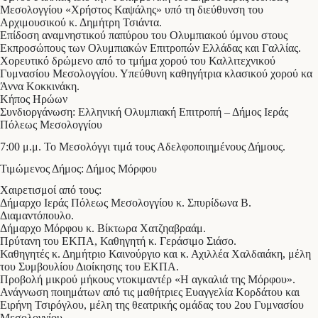
Μεσολογγίου «Χρήστος Καψάλης» υπό τη διεύθυνση του
Αρχιμουσικού κ. Δημήτρη Τσιάντα.
Επίδοση αναμνηστικού παπύρου του Ολυμπιακού ύμνου στους
Εκπροσώπους των Ολυμπιακών Επιτροπών Ελλάδας και Γαλλίας.
Χορευτικό δρώμενο από το τμήμα χορού του Καλλιτεχνικού
Γυμνασίου Μεσολογγίου. Υπεύθυνη καθηγήτρια κλασικού χορού κα
Άννα Κοκκινάκη.
Κήπος Ηρώων
Συνδιοργάνωση: Ελληνική Ολυμπιακή Επιτροπή – Δήμος Ιεράς
Πόλεως Μεσολογγίου
7:00 μ.μ. Το Μεσολόγγι τιμά τους Αδελφοποιημένους Δήμους.
Τιμώμενος Δήμος: Δήμος Μόρφου
Χαιρετισμοί από τους:
Δήμαρχο Ιεράς Πόλεως Μεσολογγίου κ. Σπυρίδωνα Β.
Διαμαντόπουλο.
Δήμαρχο Μόρφου κ. Βίκτωρα Χατζηαβραάμ.
Πρύτανη του ΕΚΠΑ, Καθηγητή κ. Γεράσιμο Σιάσο.
Καθηγητές κ. Δημήτριο Καινούργιο και κ. Αχιλλέα Χαλδαιάκη, μέλη
του Συμβουλίου Διοίκησης του ΕΚΠΑ.
Προβολή μικρού μήκους ντοκιμαντέρ «Η αγκαλιά της Μόρφου».
Ανάγνωση ποιημάτων από τις μαθήτριες Ευαγγελία Κορδάτου και
Ειρήνη Τσιρόγλου, μέλη της θεατρικής ομάδας του 2ου Γυμνασίου
Μεσολογγίου