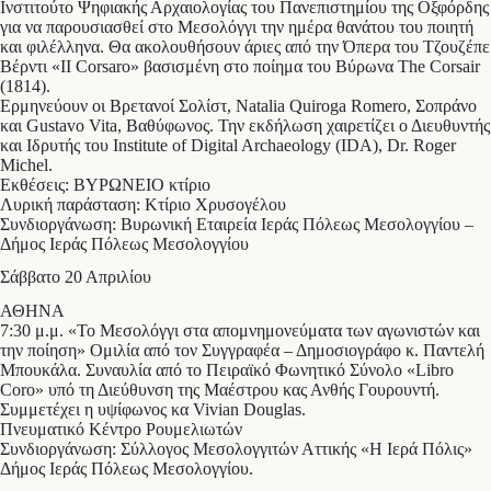
Ινστιτούτο Ψηφιακής Αρχαιολογίας του Πανεπιστημίου της Οξφόρδης
για να παρουσιασθεί στο Μεσολόγγι την ημέρα θανάτου του ποιητή
και φιλέλληνα. Θα ακολουθήσουν άριες από την Όπερα του Τζουζέπε
Βέρντι «II Corsaro» βασισμένη στο ποίημα του Βύρωνα The Corsair
(1814).
Ερμηνεύουν οι Βρετανοί Σολίστ, Natalia Quiroga Romero, Σοπράνο
και Gustavo Vita, Βαθύφωνος. Την εκδήλωση χαιρετίζει ο Διευθυντής
και Ιδρυτής του Institute of Digital Archaeology (IDA), Dr. Roger
Michel.
Εκθέσεις: ΒΥΡΩΝΕΙΟ κτίριο
Λυρική παράσταση: Κτίριο Χρυσογέλου
Συνδιοργάνωση: Βυρωνική Εταιρεία Ιεράς Πόλεως Μεσολογγίου –
Δήμος Ιεράς Πόλεως Μεσολογγίου
Σάββατο 20 Απριλίου
ΑΘΗΝΑ
7:30 μ.μ. «Το Μεσολόγγι στα απομνημονεύματα των αγωνιστών και
την ποίηση» Ομιλία από τον Συγγραφέα – Δημοσιογράφο κ. Παντελή
Μπουκάλα. Συναυλία από το Πειραϊκό Φωνητικό Σύνολο «Libro
Coro» υπό τη Διεύθυνση της Μαέστρου κας Ανθής Γουρουντή.
Συμμετέχει η υψίφωνος κα Vivian Dοuglas.
Πνευματικό Κέντρο Ρουμελιωτών
Συνδιοργάνωση: Σύλλογος Μεσολογγιτών Αττικής «Η Ιερά Πόλις»
Δήμος Ιεράς Πόλεως Μεσολογγίου.