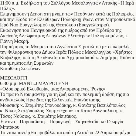
11:00 π.μ. Εκδήλωση του Συλλόγου Μεσολογγιτών Αττικής «Η Ιερά
Πόλις».
Επιμνημόσυνη Δέηση στη μνήμη των Πεσόντων κατά τις Πολιορκίες
και την Έξοδο των Ελεύθερων Πολιορκημένων, στον Μητροπολιτικό
Ιερό Ναό Ευαγγελισμού της Θεοτόκου (Ευαγγελίστρια).
Εκφώνηση του Πανηγυρικού της ημέρας από τον Πρόεδρο της
Διεθνούς Αδελφότητας Απογόνων Ελευθέρων Πολιορκημένων, κ.
Γιάννη Μακρή.
Πομπή προς το Μνημείο του Αγνώστου Στρατιώτου με επικεφαλής
την Φιλαρμονική του Δήμου Ιεράς Πόλεως Μεσολογγίου «Χρήστος
Καψάλης», υπό τη Διεύθυνση του Αρχιμουσικού κ. Δημήτρη Τσιάντα
και τμήματος Αη Συμιωτών.
Κατάθεση Στεφάνων.
ΜΕΣΟΛΟΓΓΙ
6:30 μ.μ. ΜΑΝΤΩ ΜΑΥΡΟΓΕΝΗ
«Οδοιπορικό Ελευθερίας μιας Ανταριασμένης Ψυχής»
Το πρώτο Ντοκιμαντέρ για τη ζωή και την πολεμική δράση της πιο
ανιδιοτελούς Ηρωίδας της Ελληνικής Επανάστασης.
Μουσική: κ. Σταμάτης Σπανουδάκης, κ. Θανάσης Βασιλόπουλος,
κ. Νίκος Χατζόπουλος. Συμμετέχουν: κα Κάτια Δανδουλάκη, κ.
Τάσος Νούσιας, κ. Σταμάτης Μπιτάκος.
Έρευνα – Παρουσίαση – Παραγωγή – Σκηνοθεσία: κα Γεωργία
Μπιτάκου.
Το ντοκιμαντέρ θα προβάλλεται από τη Δευτέρα 22 Απριλίου μέχρι