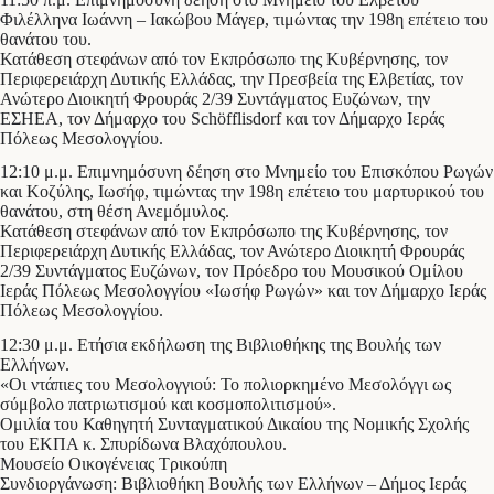
Φιλέλληνα Ιωάννη – Ιακώβου Μάγερ, τιμώντας την 198η επέτειο του
θανάτου του.
Κατάθεση στεφάνων από τον Εκπρόσωπο της Κυβέρνησης, τον
Περιφερειάρχη Δυτικής Ελλάδας, την Πρεσβεία της Ελβετίας, τον
Ανώτερο Διοικητή Φρουράς 2/39 Συντάγματος Ευζώνων, την
ΕΣΗΕΑ, τον Δήμαρχο του Schöfflisdorf και τον Δήμαρχο Ιεράς
Πόλεως Μεσολογγίου.
12:10 μ.μ. Επιμνημόσυνη δέηση στο Μνημείο του Επισκόπου Ρωγών
και Κοζύλης, Ιωσήφ, τιμώντας την 198η επέτειο του μαρτυρικού του
θανάτου, στη θέση Ανεμόμυλος.
Κατάθεση στεφάνων από τον Εκπρόσωπο της Κυβέρνησης, τον
Περιφερειάρχη Δυτικής Ελλάδας, τον Ανώτερο Διοικητή Φρουράς
2/39 Συντάγματος Ευζώνων, τον Πρόεδρο του Μουσικού Ομίλου
Ιεράς Πόλεως Μεσολογγίου «Ιωσήφ Ρωγών» και τον Δήμαρχο Ιεράς
Πόλεως Μεσολογγίου.
12:30 μ.μ. Ετήσια εκδήλωση της Βιβλιοθήκης της Βουλής των
Ελλήνων.
«Οι ντάπιες του Μεσολογγιού: Το πολιορκημένο Μεσολόγγι ως
σύμβολο πατριωτισμού και κοσμοπολιτισμού».
Ομιλία του Καθηγητή Συνταγματικού Δικαίου της Νομικής Σχολής
του ΕΚΠΑ κ. Σπυρίδωνα Βλαχόπουλου.
Μουσείο Οικογένειας Τρικούπη
Συνδιοργάνωση: Βιβλιοθήκη Βουλής των Ελλήνων – Δήμος Ιεράς