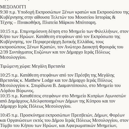
ΜΕΣΟΛΟΓΓΙ
9:30 π.μ. Υποδοχή Εκπροσώπων Ξένων κρατών και Εκπροσώπου της
Κυβέρνησης στην αίθουσα Τελετών του Μουσείου Ιστορίας &
Τέχνης – Πινακοθήκη, Πλατεία Μάρκου Μπότσαρη.
10:15 π.μ. Επιμνημόσυνη δέηση στο Μνημείο των Φιλελλήνων, στον
Κήπο των Ηρώων. Κατάθεση στεφάνων από τον Εκπρόσωπο της
Κυβέρνησης, τον Περιφερειάρχη Δυτικής Ελλάδας, τους
εκπροσώπους Ξένων Κρατών, τον Ανώτερο Διοικητή Φρουράς του
2/39 Συντάγματος Ευζώνων και τον Δήμαρχο Ιεράς Πόλεως
Μεσολογγίου.
Τιμώμενη χώρα: Μεγάλη Βρετανία
10:25 π.μ. Κατάθεση στεφάνων από τον Πρέσβη της Μεγάλης
Βρετανίας κ. Matthew Lodge και τον Δήμαρχο Ιεράς Πόλεως
Μεσολογγίου κ. Σπυρίδωνα Β. Διαμαντόπουλο, στο Μνημείο του
Λόρδου Βύρωνος.
10:35 π.μ. Καταθέσεις στεφάνων στο Μνημείο Κυπρίων Αγωνιστών
από Δημάρχους Αδελφοποιημένων Δήμων της Κύπρου και τον
Δήμαρχο Ιεράς Πόλεως Μεσολογγίου.
10:45 π.μ. Προσκύνημα εκπροσώπων Πρεσβειών, Δήμων, Φορέων
και Οργανώσεων εκτός του Δήμου Ιεράς Πόλεως Μεσολογγίου, στον
Τύμβο του Κήπου των Ηρώων, και Αφιερωματικών Μνημείων,