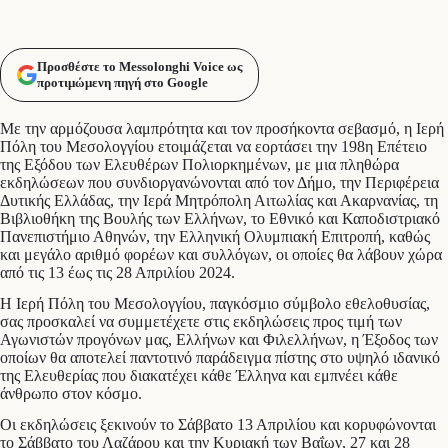
Προσθέστε το Messolonghi Voice ως
προτιμώμενη πηγή στο Google
Με την αρμόζουσα λαμπρότητα και τον προσήκοντα σεβασμό, η Ιερή
Πόλη του Μεσολογγίου ετοιμάζεται να εορτάσει την 198η Επέτειο
της Εξόδου των Ελευθέρων Πολιορκημένων, με μια πληθώρα
εκδηλώσεων που συνδιοργανώνονται από τον Δήμο, την Περιφέρεια
Δυτικής Ελλάδας, την Ιερά Μητρόπολη Αιτωλίας και Ακαρνανίας, τη
Βιβλιοθήκη της Βουλής των Ελλήνων, το Εθνικό και Καποδιστριακό
Πανεπιστήμιο Αθηνών, την Ελληνική Ολυμπιακή Επιτροπή, καθώς
και μεγάλο αριθμό φορέων και συλλόγων, οι οποίες θα λάβουν χώρα
από τις 13 έως τις 28 Απριλίου 2024.
Η Ιερή Πόλη του Μεσολογγίου, παγκόσμιο σύμβολο εθελοθυσίας,
σας προσκαλεί να συμμετέχετε στις εκδηλώσεις προς τιμή των
Αγωνιστών προγόνων μας, Ελλήνων και Φιλελλήνων, η Έξοδος των
οποίων θα αποτελεί παντοτινό παράδειγμα πίστης στο υψηλό ιδανικό
της Ελευθερίας που διακατέχει κάθε Έλληνα και εμπνέει κάθε
άνθρωπο στον κόσμο.
Οι εκδηλώσεις ξεκινούν το Σάββατο 13 Απριλίου και κορυφώνονται
το Σάββατο του Λαζάρου και την Κυριακή των Βαΐων, 27 και 28