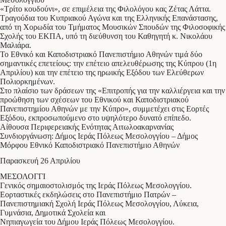
«Τρίτο κουδούνι», σε επιμέλεια της Φιλολόγου κας Ζέτας Λάττα.
Τραγούδια του Κυπριακού Αγώνα και της Ελληνικής Επανάστασης,
από τη Χορωδία του Τμήματος Μουσικών Σπουδών της Φιλοσοφικής
Σχολής του ΕΚΠΑ, υπό τη διεύθυνση του Καθηγητή κ. Νικολάου
Μαλιάρα.
Το Εθνικό και Καποδιστριακό Πανεπιστήμιο Αθηνών τιμά δύο
σημαντικές επετείους: την επέτειο απελευθέρωσης της Κύπρου (1η
Απριλίου) και την επέτειο της ηρωικής Εξόδου των Ελεύθερων
Πολιορκημένων.
Στο πλαίσιο των δράσεων της «Επιτροπής για την καλλιέργεια και την
προώθηση των σχέσεων του Εθνικού και Καποδιστριακού
Πανεπιστημίου Αθηνών με την Κύπρο», συμμετέχει στις Εορτές
Εξόδου, εκπροσωπούμενο στο υψηλότερο δυνατό επίπεδο.
Αίθουσα Περιφερειακής Ενότητας Αιτωλοακαρνανίας
Συνδιοργάνωση: Δήμος Ιεράς Πόλεως Μεσολογγίου – Δήμος
Μόρφου Εθνικό Καποδιστριακό Πανεπιστήμιο Αθηνών
Παρασκευή 26 Απριλίου
ΜΕΣΟΛΟΓΓΙ
Γενικός σημαιοστολισμός της Ιεράς Πόλεως Μεσολογγίου.
Εορταστικές εκδηλώσεις στο Πανεπιστήμιο Πατρών –
Πανεπιστημιακή Σχολή Ιεράς Πόλεως Μεσολογγίου, Λύκεια,
Γυμνάσια, Δημοτικά Σχολεία και
Νηπιαγωγεία του Δήμου Ιεράς Πόλεως Μεσολογγίου.