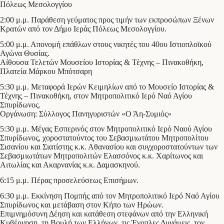
Πόλεως Μεσολογγίου
2:00 μ.μ. Παράθεση γεύματος προς τιμήν των εκπροσώπων Ξένων
Κρατών από τον Δήμο Ιεράς Πόλεως Μεσολογγίου.
5:00 μ.μ. Απονομή επάθλων στους νικητές του 40ου Ιστιοπλοϊκού
Αγώνα Θυσίας.
Αίθουσα Τελετών Μουσείου Ιστορίας & Τέχνης – Πινακοθήκη,
Πλατεία Μάρκου Μπότσαρη
5:30 μ.μ. Μεταφορά Ιερών Κειμηλίων από το Μουσείο Ιστορίας &
Τέχνης – Πινακοθήκη, στον Μητροπολιτικό Ιερό Ναό Αγίου
Σπυρίδωνος.
Οργάνωση: Σύλλογος Πανηγυριστών «Ο Άη-Συμιός»
5:30 μ.μ. Μέγας Εσπερινός στον Μητροπολιτικό Ιερό Ναού Αγίου
Σπυρίδωνος, χοροστατούντος του Σεβασμιωτάτου Μητροπολίτου
Σισανίου και Σιατίστης κ.κ. Αθανασίου και συγχοροστατούντων των
Σεβασμιωτάτων Μητροπολιτών Ελασσόνος κ.κ. Χαρίτωνος και
Αιτωλίας και Ακαρνανίας κ.κ. Δαμασκηνού.
6:15 μ.μ. Πέρας προσελεύσεως Επισήμων.
6:30 μ.μ. Εκκίνηση Πομπής από τον Μητροπολιτικό Ιερό Ναό Αγίου
Σπυρίδωνος και μετάβαση στον Κήπο των Ηρώων.
Επιμνημόσυνη Δέηση και κατάθεση στεφάνων από την Ελληνική
Κυβέρνηση, τη Βουλή των Ελλήνων, τις Ένοπλες Δυνάμεις, τον