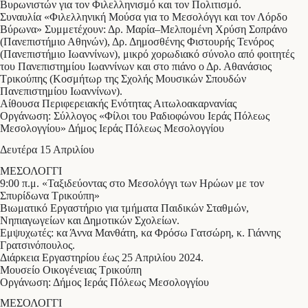
Βυρωνιστών για τον Φιλελληνισμό και τον Πολιτισμό.
Συναυλία «Φιλελληνική Μούσα για το Μεσολόγγι και τον Λόρδο
Βύρωνα» Συμμετέχουν: Δρ. Μαρία–Μελπομένη Χρύση Σοπράνο
(Πανεπιστήμιο Αθηνών), Δρ. Δημοσθένης Φιστουρής Τενόρος
(Πανεπιστήμιο Ιωαννίνων), μικρό χορωδιακό σύνολο από φοιτητές
του Πανεπιστημίου Ιωαννίνων και στο πιάνο ο Δρ. Αθανάσιος
Τρικούπης (Κοσμήτωρ της Σχολής Μουσικών Σπουδών
Πανεπιστημίου Ιωαννίνων).
Αίθουσα Περιφερειακής Ενότητας Αιτωλοακαρνανίας
Οργάνωση: Σύλλογος «Φίλοι του Ραδιοφώνου Ιεράς Πόλεως
Μεσολογγίου» Δήμος Ιεράς Πόλεως Μεσολογγίου
Δευτέρα 15 Απριλίου
ΜΕΣΟΛΟΓΓΙ
9:00 π.μ. «Ταξιδεύοντας στο Μεσολόγγι των Ηρώων με τον
Σπυρίδωνα Τρικούπη»
Βιωματικό Εργαστήριο για τμήματα Παιδικών Σταθμών,
Νηπιαγωγείων και Δημοτικών Σχολείων.
Εμψυχωτές: κα Άννα Μανθάτη, κα Φρόσω Γατσώρη, κ. Γιάννης
Γρατσινόπουλος.
Διάρκεια Εργαστηρίου έως 25 Απριλίου 2024.
Μουσείο Οικογένειας Τρικούπη
Οργάνωση: Δήμος Ιεράς Πόλεως Μεσολογγίου
ΜΕΣΟΛΟΓΓΙ