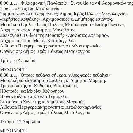
8:00 μ.μ. «Φιλαρμονική Πανδαισία» Συναυλία των Φιλαρμονικών της
Ιεράς Πόλεως του Μεσολογγίου
Συμμετέχουν οι Φιλαρμονικές: Δήμου Ιεράς Πόλεως Μεσολογγίου
«Χρήστος Καψάλης», Αρχιμουσικός κ. Δημήτρης Τσιάντας.
Μουσικού Ομίλου Ιεράς Πόλεως Μεσολογγίου «Ιωσήφ Ρωγών»,
Αρχιμουσικός κ. Δημήτρης Μανωλάτος.
Συλλόγου Οι Φίλοι της Μουσικής «Διονύσιος Σολωμός»,
Αρχιμουσικός κ. Μάκης Κουτσαγγέλης.
Αίθουσα Περιφερειακής ενότητας Αιτωλοακαρνανίας
Οργάνωση: Δήμος Ιεράς Πόλεως Μεσολογγίου
Τρίτη 16 Απριλίου
ΜΕΣΟΛΟΓΓΙ
8:30 μ.μ. «Όποιος πεθάνει σήμερα, χίλιες φορές πεθαίνει»
Μουσική παράσταση του Συνθέτη κ. Δημήτρη Μαραμή.
Τραγουδιστής: κ. Θοδωρής Βουτσικάκης
Ηθοποιός: κα Μαρίνα Καλογήρου
Βιολοντσέλο: κα Στέλλα Τέμπρελη
Στο πιάνο ο Συνθέτης κ. Δημήτρης Μαραμής
Αίθουσα Περιφερειακής ενότητας Αιτωλοακαρνανίας
Οργάνωση: Δήμος Ιεράς Πόλεως Μεσολογγίου
Τετάρτη 17 Απριλίου
ΜΕΣΟΛΟΓΓΙ