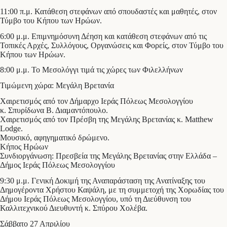
11:00 π.μ. Κατάθεση στεφάνων από σπουδαστές και μαθητές, στον
Τύμβο του Κήπου των Ηρώων.
6:00 μ.μ. Επιμνημόσυνη Δέηση και κατάθεση στεφάνων από τις
Τοπικές Αρχές, Συλλόγους, Οργανώσεις και Φορείς, στον Τύμβο του
Κήπου των Ηρώων.
8:00 μ.μ. Το Μεσολόγγι τιμά τις χώρες των Φιλελλήνων
Τιμώμενη χώρα: Μεγάλη Βρετανία
Χαιρετισμός από τον Δήμαρχο Ιεράς Πόλεως Μεσολογγίου
κ. Σπυρίδωνα Β. Διαμαντόπουλο.
Χαιρετισμός από τον Πρέσβη της Μεγάλης Βρετανίας κ. Matthew
Lodge.
Μουσικό, αφηγηματικό δρώμενο.
Κήπος Ηρώων
Συνδιοργάνωση: Πρεσβεία της Μεγάλης Βρετανίας στην Ελλάδα –
Δήμος Ιεράς Πόλεως Μεσολογγίου
9:30 μ.μ. Γενική Δοκιμή της Αναπαράσταση της Ανατίναξης του
Δημογέροντα Χρήστου Καψάλη, με τη συμμετοχή της Χορωδίας του
Δήμου Ιεράς Πόλεως Μεσολογγίου, υπό τη Διεύθυνση του
Καλλιτεχνικού Διευθυντή κ. Σπύρου Χολέβα.
Σάββατο 27 Απριλίου