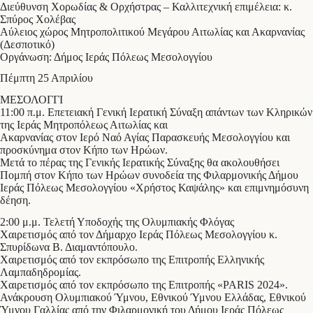
Διεύθυνση Χορωδίας & Ορχήστρας – Καλλιτεχνική επιμέλεια: κ.
Σπύρος Χολέβας
Αύλειος χώρος Μητροπολιτικού Μεγάρου Αιτωλίας και Ακαρνανίας
(Δεσποτικό)
Οργάνωση: Δήμος Ιεράς Πόλεως Μεσολογγίου
Πέμπτη 25 Απριλίου
ΜΕΣΟΛΟΓΓΙ
11:00 π.μ. Επετειακή Γενική Ιερατική Σύναξη απάντων των Κληρικών
της Ιεράς Μητροπόλεως Αιτωλίας και
Ακαρνανίας στον Ιερό Ναό Αγίας Παρασκευής Μεσολογγίου και
προσκύνημα στον Κήπο των Ηρώων.
Μετά το πέρας της Γενικής Ιερατικής Σύναξης θα ακολουθήσει
Πομπή στον Κήπο των Ηρώων συνοδεία της Φιλαρμονικής Δήμου
Ιεράς Πόλεως Μεσολογγίου «Χρήστος Καψάλης» και επιμνημόσυνη
δέηση.
2:00 μ.μ. Τελετή Υποδοχής της Ολυμπιακής Φλόγας
Χαιρετισμός από τον Δήμαρχο Ιεράς Πόλεως Μεσολογγίου κ.
Σπυρίδωνα Β. Διαμαντόπουλο.
Χαιρετισμός από τον εκπρόσωπο της Επιτροπής Ελληνικής
Λαμπαδηδρομίας.
Χαιρετισμός από τον εκπρόσωπο της Επιτροπής «PARIS 2024».
Ανάκρουση Ολυμπιακού Ύμνου, Εθνικού Ύμνου Ελλάδας, Εθνικού
Ύμνου Γαλλίας από την Φιλαρμονική του Δήμου Ιεράς Πόλεως