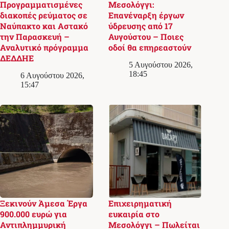
Προγραμματισμένες
Μεσολόγγι:
διακοπές ρεύματος σε
Επανέναρξη έργων
Ναύπακτο και Αστακό
ύδρευσης από 17
την Παρασκευή –
Αυγούστου – Ποιες
Αναλυτικό πρόγραμμα
οδοί θα επηρεαστούν
ΔΕΔΔΗΕ
5 Αυγούστου 2026,
18:45
6 Αυγούστου 2026,
15:47
Ξεκινούν Άμεσα Έργα
Επιχειρηματική
900.000 ευρώ για
ευκαιρία στο
Αντιπλημμυρική
Μεσολόγγι – Πωλείται