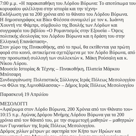
7:00 μ.μ. «Η παρακαταθήκη του Λόρδου Βύρωνα: Το αποτύπωμα του
κορυφαίου φιλέλληνα στην ιστορία και την τέχνη»
Εκδήλωση για τα 200 χρόνια από το θάνατο του Λόρδου Βύρωνα.
Η δημοσιογράφος κα Βίκυ Φλέσσα συνομιλεί με τον κ. Ιωάννη
Χουντή ντε Φάμπρι, σύμβουλο της Βουλής των Λόρδων και
συγγραφέα του βιβλίου «Ο Ρομαντισμός στην Εξουσία – Όψεις
πολιτικής ιδεολογίας του Λόρδου Βύρωνα και η δράση του στην
Ελληνική Επανάσταση».
Στον χώρο της Πινακοθήκης, από το πρωί, θα εκτίθενται για πρώτη
φορά στο κοινό, αντικείμενα σχετιζόμενα με τον Λόρδο Βύρωνα, από
την προσωπική συλλογή των συλλεκτών κ. Μάκη Ρούσαλη και κ.
Νίκου Λύρου.
Μουσείο Ιστορίας & Τέχνης – Πινακοθήκη, Πλατεία Μάρκου
Μπότσαρη
Συνδιοργάνωση: Πολιτιστικός Σύλλογος Ιεράς Πόλεως Μεσολογγίου
«οι Φίλοι της Λιμνοθάλασσας» – Δήμος Ιεράς Πόλεως Μεσολογγίου
Παρασκευή 19 Απριλίου
ΜΕΣΟΛΟΓΓΙ
«Αφιέρωμα στον Λόρδο Βύρωνα, 200 Χρόνια από τον Θάνατο του»
10:15 π.μ. Αγώνας Δρόμου Μνήμης Λόρδου Βύρωνα για τα 200
χρόνια από τον θάνατό του, με την συμμετοχή μαθητών – μαθητριών
των Γυμνασίων της Ιεράς Πόλεως Μεσολογγίου.
Δρόμος χιλίων μέτρων με αφετηρία τον Κήπο των Ηρώων και