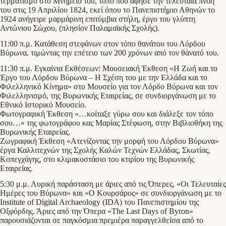
τερματισμό στο Μνημείο του, τόπο που άφησε την τελευταία πνοή
του στις 19 Απριλίου 1824, εκεί όπου το Πανεπιστήμιο Αθηνών το
1924 ανήγειρε μαρμάρινη επιτύμβια στήλη, έργο του γλύπτη
Αντώνιου Σώχου, (πλησίον Παλαμαϊκής Σχολής).
11:00 π.μ. Κατάθεση στεφάνων στον τόπο θανάτου του Λόρδου
Βύρωνα, τιμώντας την επέτειο των 200 χρόνων από τον θάνατό του.
11:30 π.μ. Εγκαίνια Εκθέσεων: Μουσειακή Έκθεση «Η Ζωή και το
Έργο του Λόρδου Βύρωνα – Η Σχέση του με την Ελλάδα και το
Φιλελληνικό Κίνημα» στο Μουσείο για τον Λόρδο Βύρωνα και τον
Φιλελληνισμό, της Βυρωνικής Εταιρείας, σε συνδιοργάνωση με το
Εθνικό Ιστορικό Μουσείο.
Φωτογραφική Έκθεση «…κοίταξε γύρω σου και διάλεξε τον τόπο
σου…» της φωτογράφου κας Μαρίας Στέφωση, στην Βιβλιοθήκη της
Βυρωνικής Εταιρείας.
Ζωγραφική Έκθεση «Ατενίζοντας την μορφή του Λόρδου Βύρωνα»
έργα Καλλιτεχνών της Σχολής Καλών Τεχνών Ελλάδας, Σκωτίας,
Κοπεγχάγης, στο κλιμακοστάσιο του κτιρίου της Βυρωνικής
Εταιρείας.
5:30 μ.μ. Λυρική παράσταση με άριες από τις Όπερες, «Οι Τελευταίες
Ημέρες του Βύρωνα» και «Ο Κουρσάρος» σε συνδιοργάνωση με το
Institute of Digital Archaeology (IDA) του Πανεπιστημίου της
Οξφόρδης. Άριες από την Όπερα «The Last Days of Byron»
παρουσιάζονται σε παγκόσμια πρεμιέρα παραγγελθείσα από το