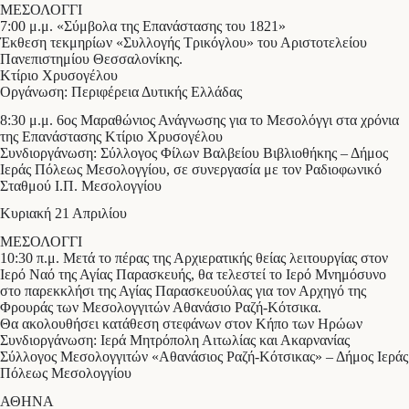
ΜΕΣΟΛΟΓΓΙ
7:00 μ.μ. «Σύμβολα της Επανάστασης του 1821»
Έκθεση τεκμηρίων «Συλλογής Τρικόγλου» του Αριστοτελείου
Πανεπιστημίου Θεσσαλονίκης.
Κτίριο Χρυσογέλου
Οργάνωση: Περιφέρεια Δυτικής Ελλάδας
8:30 μ.μ. 6ος Μαραθώνιος Ανάγνωσης για το Μεσολόγγι στα χρόνια
της Επανάστασης Κτίριο Χρυσογέλου
Συνδιοργάνωση: Σύλλογος Φίλων Βαλβείου Βιβλιοθήκης – Δήμος
Ιεράς Πόλεως Μεσολογγίου, σε συνεργασία με τον Ραδιοφωνικό
Σταθμού Ι.Π. Μεσολογγίου
Κυριακή 21 Απριλίου
ΜΕΣΟΛΟΓΓΙ
10:30 π.μ. Μετά το πέρας της Αρχιερατικής θείας λειτουργίας στον
Ιερό Ναό της Αγίας Παρασκευής, θα τελεστεί το Ιερό Μνημόσυνο
στο παρεκκλήσι της Αγίας Παρασκευούλας για τον Αρχηγό της
Φρουράς των Μεσολογγιτών Αθανάσιο Ραζή-Κότσικα.
Θα ακολουθήσει κατάθεση στεφάνων στον Κήπο των Ηρώων
Συνδιοργάνωση: Ιερά Μητρόπολη Αιτωλίας και Ακαρνανίας
Σύλλογος Μεσολογγιτών «Αθανάσιος Ραζή-Κότσικας» – Δήμος Ιεράς
Πόλεως Μεσολογγίου
ΑΘΗΝΑ