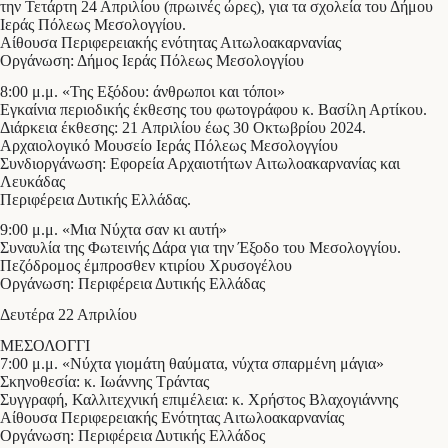
την Τετάρτη 24 Απριλίου (πρωινές ώρες), για τα σχολεία του Δήμου
Ιεράς Πόλεως Μεσολογγίου.
Αίθουσα Περιφερειακής ενότητας Αιτωλοακαρνανίας
Οργάνωση: Δήμος Ιεράς Πόλεως Μεσολογγίου
8:00 μ.μ. «Της Εξόδου: άνθρωποι και τόποι»
Εγκαίνια περιοδικής έκθεσης του φωτογράφου κ. Βασίλη Αρτίκου.
Διάρκεια έκθεσης: 21 Απριλίου έως 30 Οκτωβρίου 2024.
Αρχαιολογικό Μουσείο Ιεράς Πόλεως Μεσολογγίου
Συνδιοργάνωση: Εφορεία Αρχαιοτήτων Αιτωλοακαρνανίας και
Λευκάδας
Περιφέρεια Δυτικής Ελλάδας.
9:00 μ.μ. «Μια Νύχτα σαν κι αυτή»
Συναυλία της Φωτεινής Δάρα για την Έξοδο του Μεσολογγίου.
Πεζόδρομος έμπροσθεν κτιρίου Χρυσογέλου
Οργάνωση: Περιφέρεια Δυτικής Ελλάδας
Δευτέρα 22 Απριλίου
ΜΕΣΟΛΟΓΓΙ
7:00 μ.μ. «Νύχτα γιομάτη θαύματα, νύχτα σπαρμένη μάγια»
Σκηνοθεσία: κ. Ιωάννης Τράντας
Συγγραφή, Καλλιτεχνική επιμέλεια: κ. Χρήστος Βλαχογιάννης
Αίθουσα Περιφερειακής Ενότητας Αιτωλοακαρνανίας
Οργάνωση: Περιφέρεια Δυτικής Ελλάδος