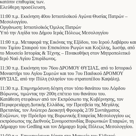
κατόπιν επιθυμίας των.
Ελεύθερη προσέλευση.
11:00 π.μ. Εκκίνηση 40ου Ιστιοπλοϊκού Αγώνα Θυσίας Πατρών –
Μεσολογγίου.
Οργάνωση: Ιστιοπλοϊκός Όμιλος Πατρών
Υπό την Αιγίδα του Δήμου Ιεράς Πόλεως Μεσολογγίου
11:00 π.μ. Μεταφορά της Εικόνας της Εξόδου, του Ιερού Λαβάρου και
του Τιμίου Σταυρού του Επισκόπου Ρωγών και Κοζύλης, Ιωσήφ, από
το Μουσείο Ιστορίας & Τέχνης – Πινακοθήκη στον Μητροπολιτικό
Ιερό Ναό Αγίου Σπυρίδωνος.
11:30 π.μ. Εκκίνηση του 76ου ΔΡΟΜΟΥ ΘΥΣΙΑΣ, από το Ιστορικό
Μοναστήρι του Αγίου Συμεών και του 7ου Παιδικού ΔΡΟΜΟΥ
ΘΥΣΙΑΣ, από την Πύλη (πλησίον του στρατοπέδου Καψάλη).
11:30 π.μ. Επιμνημόσυνη δέηση στον τόπο θανάτου του Λόρδου
Βύρωνος, τιμώντας την 200η επέτειο του θανάτου του.
Κατάθεση στεφάνων από τον Εκπρόσωπο της Κυβέρνησης, τον
Περιφερειάρχη Δυτικής Ελλάδας, την Πρεσβεία της Μεγάλης
Βρετανίας, τον Ανώτερο Διοικητή Φρουράς 2/39 Συντάγματος
Ευζώνων, την Πρόεδρο της Βυρωνικής Εταιρείας Μεσολογγίου ως
εκπρόσωπος της Διεθνούς Συνομοσπονδίας Βυρωνικών Εταιριών, τη
Δήμαρχο του Gedling και τον Δήμαρχο Ιεράς Πόλεως Μεσολογγίου.
11:50 π.μ. Επιμνημόσυνη δέηση στο Μνημείο του Ελβετού