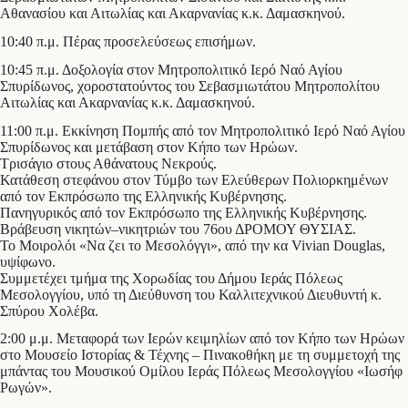
Αθανασίου και Αιτωλίας και Ακαρνανίας κ.κ. Δαμασκηνού.
10:40 π.μ. Πέρας προσελεύσεως επισήμων.
10:45 π.μ. Δοξολογία στον Μητροπολιτικό Ιερό Ναό Αγίου
Σπυρίδωνος, χοροστατούντος του Σεβασμιωτάτου Μητροπολίτου
Αιτωλίας και Ακαρνανίας κ.κ. Δαμασκηνού.
11:00 π.μ. Εκκίνηση Πομπής από τον Μητροπολιτικό Ιερό Ναό Αγίου
Σπυρίδωνος και μετάβαση στον Κήπο των Ηρώων.
Τρισάγιο στους Αθάνατους Νεκρούς.
Κατάθεση στεφάνου στον Τύμβο των Ελεύθερων Πολιορκημένων
από τον Εκπρόσωπο της Ελληνικής Κυβέρνησης.
Πανηγυρικός από τον Εκπρόσωπο της Ελληνικής Κυβέρνησης.
Βράβευση νικητών–νικητριών του 76ου ΔΡΟΜΟΥ ΘΥΣΙΑΣ.
Το Μοιρολόι «Να ζει το Μεσολόγγι», από την κα Vivian Douglas,
υψίφωνο.
Συμμετέχει τμήμα της Χορωδίας του Δήμου Ιεράς Πόλεως
Μεσολογγίου, υπό τη Διεύθυνση του Καλλιτεχνικού Διευθυντή κ.
Σπύρου Χολέβα.
2:00 μ.μ. Μεταφορά των Ιερών κειμηλίων από τον Κήπο των Ηρώων
στο Μουσείο Ιστορίας & Τέχνης – Πινακοθήκη με τη συμμετοχή της
μπάντας του Μουσικού Ομίλου Ιεράς Πόλεως Μεσολογγίου «Ιωσήφ
Ρωγών».