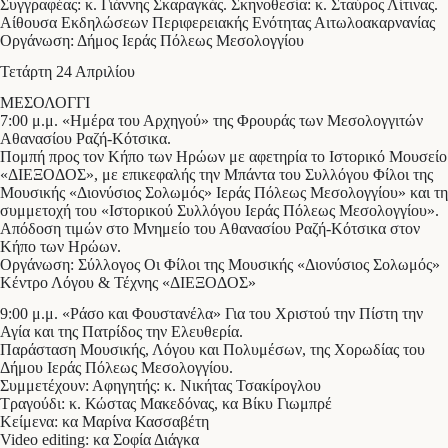
Συγγραφέας: κ. Γιάννης Σκαραγκάς. Σκηνοθεσία: κ. Σταύρος Λίτινας.
Αίθουσα Εκδηλώσεων Περιφερειακής Ενότητας Αιτωλοακαρνανίας
Οργάνωση: Δήμος Ιεράς Πόλεως Μεσολογγίου
Τετάρτη 24 Απριλίου
ΜΕΣΟΛΟΓΓΙ
7:00 μ.μ. «Ημέρα του Αρχηγού» της Φρουράς των Μεσολογγιτών
Αθανασίου Ραζή-Κότσικα.
Πομπή προς τον Κήπο των Ηρώων με αφετηρία το Ιστορικό Μουσείο
«ΔΙΕΞΟΔΟΣ», με επικεφαλής την Μπάντα του Συλλόγου Φίλοι της
Μουσικής «Διονύσιος Σολωμός» Ιεράς Πόλεως Μεσολογγίου» και τη
συμμετοχή του «Ιστορικού Συλλόγου Ιεράς Πόλεως Μεσολογγίου».
Απόδοση τιμών στο Μνημείο του Αθανασίου Ραζή-Κότσικα στον
Κήπο των Ηρώων.
Οργάνωση: Σύλλογος Οι Φίλοι της Μουσικής «Διονύσιος Σολωμός»
Κέντρο Λόγου & Τέχνης «ΔΙΕΞΟΔΟΣ»
9:00 μ.μ. «Ράσο και Φουστανέλα» Για του Χριστού την Πίστη την
Αγία και της Πατρίδος την Ελευθερία.
Παράσταση Μουσικής, Λόγου και Πολυμέσων, της Χορωδίας του
Δήμου Ιεράς Πόλεως Μεσολογγίου.
Συμμετέχουν: Αφηγητής: κ. Νικήτας Τσακίρογλου
Τραγούδι: κ. Κώστας Μακεδόνας, κα Βίκυ Γιωμπρέ
Κείμενα: κα Μαρίνα Κασσαβέτη
Video editing: κα Σοφία Διάγκα