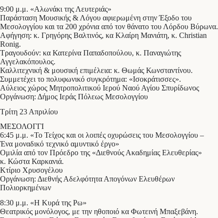
9:00 μ.μ. «Αλωνάκι της Λευτεριάς»
Παράσταση Μουσικής & Λόγου αφιερωμένη στην Έξοδο του
Μεσολογγίου και τα 200 χρόνια από τον θάνατο του Λόρδου Βύρωνα.
Αφήγηση: κ. Γρηγόρης Βαλτινός, κα Κλαίρη Μανιάτη, κ. Christian
Ronig.
Τραγουδούν: κα Κατερίνα Παπαδοπούλου, κ. Παναγιώτης
Αγγελακόπουλος.
Καλλιτεχνική & μουσική επιμέλεια: κ. Θωμάς Κωνσταντίνου.
Συμμετέχει το πολυφωνικό συγκρότημα: «Ισοκράτισσες».
Αύλειος χώρος Μητροπολιτικού Ιερού Ναού Αγίου Σπυρίδωνος
Οργάνωση: Δήμος Ιεράς Πόλεως Μεσολογγίου
Τρίτη 23 Απριλίου
ΜΕΣΟΛΟΓΓΙ
6:45 μ.μ. «Το Τείχος και οι λοιπές οχυρώσεις του Μεσολογγίου –
Ένα μοναδικό τεχνικό αμυντικό έργο»
Ομιλία από τον Πρόεδρο της «Διεθνούς Ακαδημίας Ελευθερίας»
κ. Κώστα Καρκανιά.
Κτίριο Χρυσογέλου
Οργάνωση: Διεθνής Αδελφότητα Απογόνων Ελευθέρων
Πολιορκημένων
8:30 μ.μ. «Η Κυρά της Ρω»
Θεατρικός μονόλογος, με την ηθοποιό κα Φωτεινή Μπαξεβάνη.