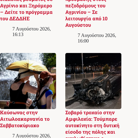
Αγρίνιο και Ξηρόμερο
πεζοδρόμους του
– Δείτε το πρόγραμμα
Αγρινίου – Σε
του ΔΕΔΔΗΕ
λειτουργία από 10
Αυγούστου
7 Αυγούστου 2026,
16:13
7 Αυγούστου 2026,
16:00
Καύσωνας στην
Σοβαρό τροχαίο στην
Αιτωλοακαρνανία το
Αμφιλοχία: Τούμπαρε
Σαββατοκύριακο
αυτοκίνητο στη δυτική
είσοδο της πόλης και
7 Αυγούστου 2026,