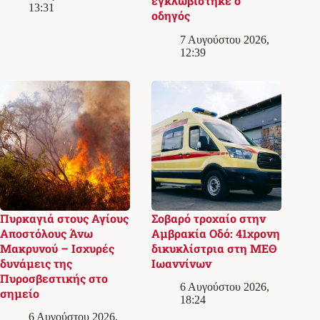
εγκλωβίστηκε ο
13:31
οδηγός
7 Αυγούστου 2026,
12:39
Πυρκαγιά στους Αγίους
Σοβαρό τροχαίο στην
Αποστόλους Άνω
Αμβρακία Οδό: 41χρονη
Μακρυνού – Ισχυρές
δικυκλίστρια στη ΜΕΘ
δυνάμεις της
Ιωαννίνων
Πυροσβεστικής στο
6 Αυγούστου 2026,
σημείο
18:24
6 Αυγούστου 2026,