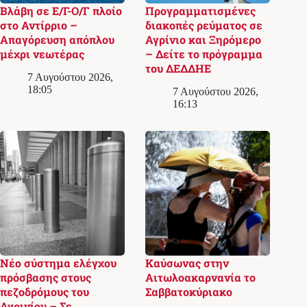
Βλάβη σε Ε/Γ-Ο/Γ πλοίο
Προγραμματισμένες
στο Αντίρριο –
διακοπές ρεύματος σε
Απαγόρευση απόπλου
Αγρίνιο και Ξηρόμερο
μέχρι νεωτέρας
– Δείτε το πρόγραμμα
του ΔΕΔΔΗΕ
7 Αυγούστου 2026,
18:05
7 Αυγούστου 2026,
16:13
Νέο σύστημα ελέγχου
Καύσωνας στην
πρόσβασης στους
Αιτωλοακαρνανία το
πεζοδρόμους του
Σαββατοκύριακο
Αγρινίου – Σε