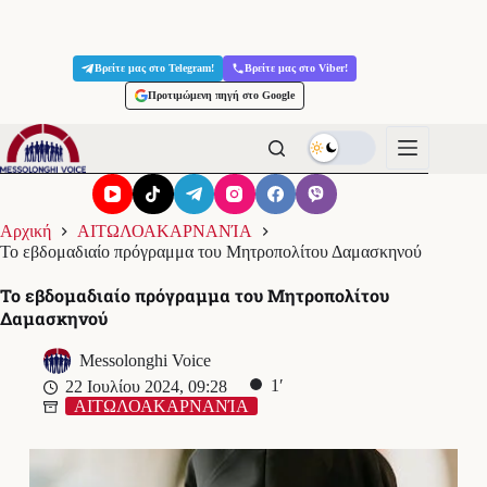
Μετάβαση
στο
Βρείτε μας στο Telegram!
Βρείτε μας στο Viber!
περιεχόμενο
Προτιμώμενη πηγή στο Google
Αρχική
ΑΙΤΩΛΟΑΚΑΡΝΑΝΊΑ
Το εβδομαδιαίο πρόγραμμα του Μητροπολίτου Δαμασκηνού
Το εβδομαδιαίο πρόγραμμα του Μητροπολίτου
Δαμασκηνού
Messolonghi Voice
1′
22 Ιουλίου 2024, 09:28
ΑΙΤΩΛΟΑΚΑΡΝΑΝΊΑ