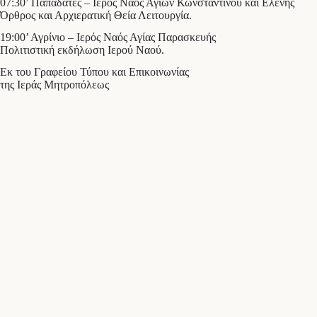
07:30’ Παπαδάτες – Ιερός Ναός Αγίων Κωνσταντίνου και Ελένης
Όρθρος και Αρχιερατική Θεία Λειτουργία.
19:00’ Αγρίνιο – Ιερός Ναός Αγίας Παρασκευής
Πολιτιστική εκδήλωση Ιερού Ναού.
Εκ του Γραφείου Τύπου και Επικοινωνίας
της Ιεράς Μητροπόλεως