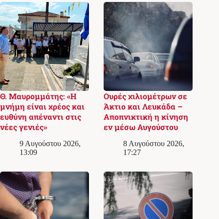
Θ. Μαυρομμάτης: «Η
Ουρές χιλιομέτρων σε
μνήμη είναι χρέος και
Άκτιο και Λευκάδα –
ευθύνη απέναντι στις
Αποπνικτική η κίνηση
νέες γενιές»
εν μέσω Αυγούστου
9 Αυγούστου 2026,
8 Αυγούστου 2026,
13:09
17:27