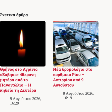
Σχετικά άρθρα
Θρήνος στο Αγρίνιο:
Νέα δρομολόγια στο
«Έσβησε» 45χρονη
πορθμείο Ρίου –
μητέρα από το
Αντιρρίου από 9
Παναιτώλιο – Η
Αυγούστου
κηδεία τη Δευτέρα
9 Αυγούστου 2026,
16:19
9 Αυγούστου 2026,
16:29