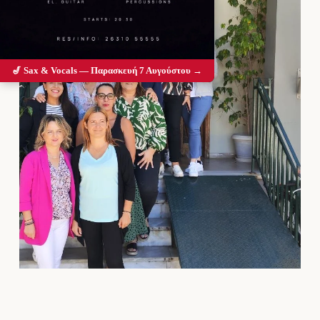
🎷 Sax & Vocals — Παρασκευή 7 Αυγούστου →