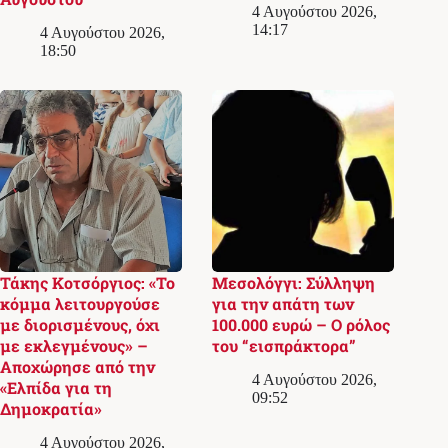
4 Αυγούστου 2026,
14:17
4 Αυγούστου 2026,
18:50
Τάκης Κοτσόργιος: «Το
Μεσολόγγι: Σύλληψη
κόμμα λειτουργούσε
για την απάτη των
με διορισμένους, όχι
100.000 ευρώ – Ο ρόλος
με εκλεγμένους» –
του “εισπράκτορα”
Αποχώρησε από την
4 Αυγούστου 2026,
«Ελπίδα για τη
09:52
Δημοκρατία»
4 Αυγούστου 2026,