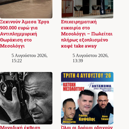
Ξεκινούν Άμεσα Έργα
Επιχειρηματική
900.000 ευρώ για
ευκαιρία στο
Αντιπλημμυρική
Μεσολόγγι – Πωλείται
Θωράκιση στο
πλήρως εξοπλισμένο
Μεσολόγγι
καφέ take away
5 Αυγούστου 2026,
5 Αυγούστου 2026,
15:22
13:39
Μοναδική έκθεση
Όλοι οι δρόμοι οδηγούν