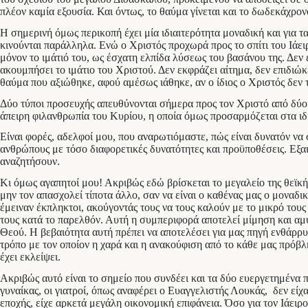
πλέον καμία εξουσία. Και όντως, το θαύμα γίνεται και το δωδεκάχρονο
Η σημερινή όμως περικοπή έχει μία ιδιαιτερότητα μοναδική και για
κινούνται παράλληλα. Ενώ ο Χριστός προχωρά προς το σπίτι του Ιάειρ
μόνον το ιμάτιό του, ως έσχατη ελπίδα λύσεως του βασάνου της. Δεν 
ακουμπήσει το ιμάτιο του Χριστού. Δεν εκφράζει αίτημα, δεν επιδιώ
θαύμα που αξιώθηκε, αφού αμέσως ιάθηκε, αν ο ίδιος ο Χριστός δε
Δύο τύποι προσευχής απευθύνονται σήμερα προς τον Χριστό από δύο ε
άπειρη φιλανθρωπία του Κυρίου, η οποία όμως προσαρμόζεται στα ιδι
Είναι φορές, αδελφοί μου, που αναρωτιόμαστε, πώς είναι δυνατόν να
ανθρώπους με τόσο διαφορετικές δυνατότητες και προϋποθέσεις. Εξαιτ
αναζητήσουν.
Κι όμως αγαπητοί μου! Ακριβώς εδώ βρίσκεται το μεγαλείο της θεϊκή
μην τον απασχολεί τίποτα άλλο, σαν να είναι ο καθένας μας ο μοναδ
έμειναν έκπληκτοι, ακούγοντάς τους να τους καλούν με το μικρό τους
τους κατά το παρελθόν. Αυτή η συμπεριφορά αποτελεί μίμηση και αμυ
Θεού. Η βεβαιότητα αυτή πρέπει να αποτελέσει για μας πηγή ενθάρρυ
τρόπο με τον οποίον η χαρά και η ανακούφιση από το κάθε μας πρόβλ
έχει εκλείψει.
Ακριβώς αυτό είναι το σημείο που συνδέει και τα δύο ευεργετημένα 
γυναίκας, οι γιατροί, όπως αναφέρει ο Ευαγγελιστής Λουκάς, δεν είχ
εποχής, είχε αρκετά μεγάλη οικονομική επιφάνεια. Όσο για τον Ιάει