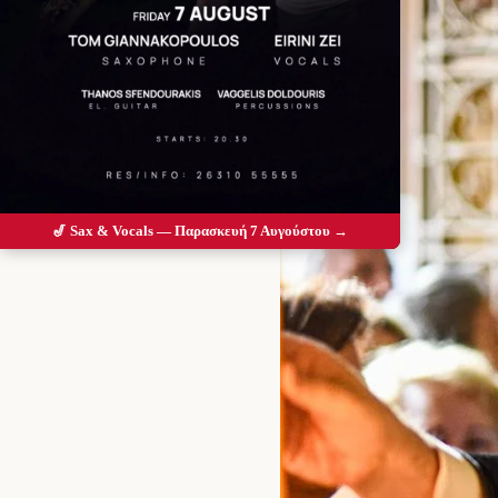
🎷 Sax & Vocals — Παρασκευή 7 Αυγούστου →