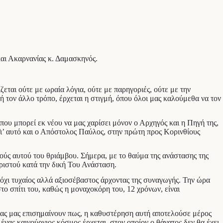
και Ακαρνανίας κ. Δαμασκηνός.
εται ούτε με ωραία λόγια, ούτε με παρηγοριές, ούτε με την
τον άλλο τρόπο, έρχεται η στιγμή, όπου όλοι μας καλούμεθα να τον
που μπορεί εκ νέου να μας χαρίσει μόνον ο Αρχηγός και η Πηγή της,
ι’ αυτό και ο Απόστολος Παύλος, στην πρώτη προς Κορινθίους
ούς αυτού του θριάμβου. Σήμερα, με το θαύμα της ανάστασης της
ριστού κατά την δική Του Ανάσταση.
 όχι τυχαίος αλλά αξιοσέβαστος άρχοντας της συναγωγής. Την ώρα
το σπίτι του, καθώς η μοναχοκόρη του, 12 χρόνων, είναι
ησίας μας επισημαίνουν πως, η καθυστέρηση αυτή αποτελούσε μέρος
ένας καινούργιος κόσμος έρχεται, στον οποίον ο θάνατος δεν θα έχει