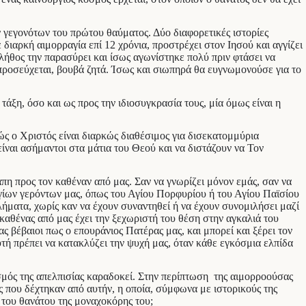
ν γεγονότων του πρώτου θαύματος. Δύο διαφορετικές ιστορίες
διαρκή αιμορραγία επί 12 χρόνια, προστρέχει στον Ιησού και αγγίζει
πλήθος την παρασύρει και ίσως αγωνίστηκε πολύ πριν φτάσει να
 προσεύχεται, βουβά ζητά. Ίσως και σιωπηρά θα ευγνωμονούσε για το
άξη, όσο και ως προς την ιδιοσυγκρασία τους, μία όμως είναι η
ς ο Χριστός είναι διαρκώς διαθέσιμος για δισεκατομμύρια
ίναι ασήμαντοι στα μάτια του Θεού και να διστάζουν να Τον
πη προς τον καθέναν από μας. Σαν να γνωρίζει μόνον εμάς, σαν να
 αγίων γερόντων μας, όπως του Αγίου Πορφυρίου ή του Αγίου Παϊσίου
λήματα, χωρίς καν να έχουν συναντηθεί ή να έχουν συνομιλήσει μαζί
καθένας από μας έχει την ξεχωριστή του θέση στην αγκαλιά του
 βέβαιοι πως ο επουράνιος Πατέρας μας, και μπορεί και ξέρει τον
υτή πρέπει να κατακλύζει την ψυχή μας, όταν κάθε εγκόσμια ελπίδα
ασμός της απελπισίας καραδοκεί. Στην περίπτωση της αιμορροούσας
ς που δέχτηκαν από αυτήν, η οποία, σύμφωνα με ιστορικούς της
 του θανάτου της μοναχοκόρης του;