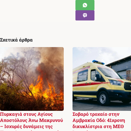
Σχετικά άρθρα
Πυρκαγιά στους Αγίους
Σοβαρό τροχαίο στην
Αποστόλους Άνω Μακρυνού
Αμβρακία Οδό: 41χρονη
– Ισχυρές δυνάμεις της
δικυκλίστρια στη ΜΕΘ