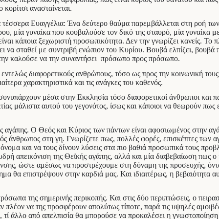
 κορίτσι ανασταίνεται.
 τα τέσσερα Ευαγγέλια: Ένα δεύτερο θαύμα παρεμβάλλεται στη ροή τω
ου, μία γυναίκα που κουβαλούσε τον δικό της σταυρό, μία γυναίκα με 
είναι κάποια ξεχωριστή προσωπικότητα. Δεν την γνωρίζει κανείς. Το 
κει να σταθεί με συντριβή ενώπιον του Κυρίου. Βουβά ελπίζει, βουβά
ν την καλούσε να την συναντήσει πρόσωπο προς πρόσωπο.
ντελώς διαφορετικούς ανθρώπους, τόσο ως προς την κοινωνική τους τ
αίτερα χαρακτηριστικά και τις ανάγκες του καθενός.
 συνυπάρχουν μέσα στην Εκκλησία τόσο διαφορετικοί άνθρωποι και πώ
ίας μάλιστα αυτού του γεγονότος, ίσως και κάποιοι να θεωρούν πως ε
ς αγάπης. Ο Θεός και Κύριος των πάντων είναι αφοσιωμένος στην αγά
ικός άνθρωπος στη γη. Γνωρίζετε πως, πολλές φορές, επισκέπτες των
 όνομα και να τους δίνουν λύσεις στα πιο βαθιά προσωπικά τους προβ
δρή απεικόνιση της Θεϊκής αγάπης, αλλά και μία διαβεβαίωση πως ο 
νσης, ώστε αμέσως να προστρέχουμε στη δύναμη της προσευχής, όντας
ημα θα επιστρέψουν στην καρδιά μας. Και ιδιαιτέρως, η βεβαιότητα α
πρόσωπα της σημερινής περικοπής. Και στις δύο περιπτώσεις, ο πειρ
αν πλέον να της προσφέρουν απολύτως τίποτε, παρά τις υψηλές αμοιβέ
ρο, τί άλλο από απελπισία θα μπορούσε να προκαλέσει η γνωστοποίηση