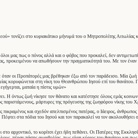
Θεού» τονίζει στο κυριακάτικο μήνυμά του ο Μητροπολίτης Αιτωλίας 
λοι μας πως ο πόνος αλλά και ο φόβος που προκαλεί, δεν αντιμετωπίζ
, προκειμένου να απωθήσουν την πραγματικότητά του. Με τον έναν ή 
ε όταν οι Προπάτορές μας βρέθηκαν έξω από τον παράδεισο. Μία ζωή 
μίας κορυφώνεται στη νίκη του Θεανθρώπου Ιησού επί του θανάτου. Γ
 εγήγερται, ματαία η πίστις υμών»
ι. Η όντως ζωή νίκησε τον θάνατο και κατέστησε όλους εμάς κοινων
υς παριστάμενους, μάρτυρες της πρόγευσης της ζωηφόρου νίκης του Χ
ς πικραμένος και σχεδόν απελπισμένος πατέρας, ο Ιάειρος, άνθρωπος
 Πέφτει στα πόδια του Ιησού και τον παρακαλεί να τον ακολουθήσει σ
ι στο αρχοντικό, το κορίτσι έχει ήδη πεθάνει. Οι Πατέρες της Εκκλ
ους, πέραν πάσης αμφιβολίας, πως είναι κύριος του θανάτου και πως 