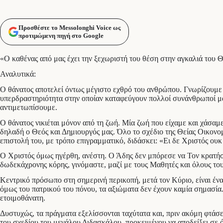
Προσθέστε το Messolonghi Voice ως
προτιμώμενη πηγή στο Google
«Ο καθένας από μας έχει την ξεχωριστή του θέση στην αγκαλιά του 
Αναλυτικά:
Ο θάνατος αποτελεί όντως μέγιστο εχθρό του ανθρώπου. Γνωρίζουμε ό
υπερδραστηριότητα στην οποίαν καταφεύγουν πολλοί συνάνθρωποί μας
αντιμετωπίσουμε.
Ο θάνατος νικιέται μόνον από τη ζωή. Μία ζωή που είχαμε και χάσαμ
δηλαδή ο Θεός και Δημιουργός μας. Όλο το σχέδιο της Θείας Οικονο
επιστολή του, με τρόπο επιγραμματικό, διδάσκει: «Ει δε Χριστός ουκ
Ο Χριστός όμως ηγέρθη, ανέστη. Ο Άδης δεν μπόρεσε να Τον κρατήσε
δωδεκάχρονης κόρης, γινόμαστε, μαζί με τους Μαθητές και όλους το
Κεντρικό πρόσωπο στη σημερινή περικοπή, μετά τον Κύριο, είναι ένα
όμως του πατρικού του πόνου, τα αξιώματα δεν έχουν καμία σημασία.
ετοιμοθάνατη.
Δυστυχώς, τα πράγματα εξελίσσονται ταχύτατα και, πριν ακόμη φτάσε
του σχεδίου του μεγάλου Διδασκάλου, προκειμένου να αποδείξει σε όλ