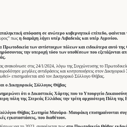
 καταληκτική απόφαση σε ανώτερο κυβερνητικό επίπεδο, φαίνεται
ουρος” πως
η διαμάχη λήγει υπέρ Λιβαδειάς και υπέρ Αγρινίου.
α Πρωτοδικεία των αντίστοιχων πόλεων και ειδικότερα αυτό της 
ηρύσσοντας την υπεροχή τόσο των υποθέσεων που εξετάζονται από
άς.
ς ανακοίνωσε στις 24/1/2024, λόγω της Συγχώνευσης το Πρωτοδικείο
ροδότησε μεγάλες αντιδράσεις και κινητοποιήσεις στον Δικηγορικό
ωθεί» επισημαίνεται από τον Δικηγορικό Σύλλογο Θήβας.
ται ο Δικηγορικός Σύλλογος Θήβας
νημερώνει ότι ο Δικαστικός Χάρτης που το Υπουργείο Δικαιοσύν
τερη πόλη της Στερεάς Ελλάδας την τρίτη αρχαιότερη Πόλη της Ε
υλλόγου Θήβας Σωτηρία Μανάρα- Μαυράκη επισημαίνονται συγκεκρ
κές εγκαταστάσεις, που διαθέτουν.
θέσεων για το 2023, αναφέρεται πως
στο Πρωτοδικείο Θήβας εκδικά