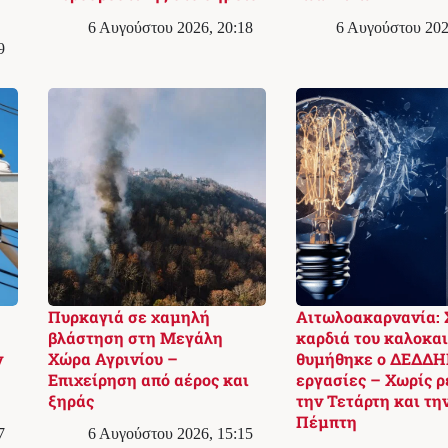
6 Αυγούστου 2026, 20:18
6 Αυγούστου 202
9
Πυρκαγιά σε χαμηλή
Αιτωλοακαρνανία: 
βλάστηση στη Μεγάλη
καρδιά του καλοκαι
ν
Χώρα Αγρινίου –
θυμήθηκε ο ΔΕΔΔΗΕ
Επιχείρηση από αέρος και
εργασίες – Χωρίς 
ξηράς
την Τετάρτη και τη
Πέμπτη
7
6 Αυγούστου 2026, 15:15