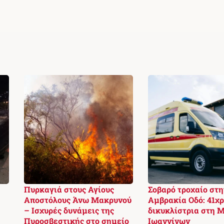
Πυρκαγιά στους Αγίους
Σοβαρό τροχαίο στη
Αποστόλους Άνω Μακρυνού
Αμβρακία Οδό: 41χ
– Ισχυρές δυνάμεις της
δικυκλίστρια στη 
Πυροσβεστικής στο σημείο
Ιωαννίνων