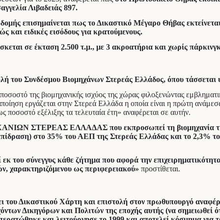
αγγελία Λιβαδειάς 897.
δομής επισημαίνεται πως το Δικαστικό Μέγαρο Θήβας εκτείνεται σ
ώς και ειδικές εισόδους για κρατούμενους.
κεται σε έκταση 2.500 τ.μ., με 3 ακροατήρια και χωρίς πάρκινγ
ολή του Συνδέσμου Βιομηχάνων Στερεάς Ελλάδος, όπου τάσσεται 
οσοστό της βιομηχανικής ισχύος της χώρας φιλοξενώντας εμβληματικ
ίηση εργάζεται στην Στερεά Ελλάδα η οποία είναι η πρώτη ανάμεσα σ
ς ποσοστό εξέλιξης τα τελευταία έτη» αναφέρεται σε αυτήν.
ΝΙΩΝ ΣΤΕΡΕΑΣ ΕΛΛΑΔΑΣ που εκπροσωπεί τη βιομηχανία της π
επίδραση) στο 35% του ΑΕΠ της Στερεάς Ελλάδας και το 2,3% τ
 εκ του σύνεγγυς κάθε ζήτημα που αφορά την επιχειρηματικότητα 
ών, χαρακτηριζόμενου ως περιφερειακού»
προστίθεται.
ψει του Δικαστικού Χάρτη και επιστολή στον πρωθυπουργό αναφ
χόντων Δικηγόρων και Πολιτών της εποχής αυτής (να σημειωθεί 
ποπερατώθηκε και λειτούργησε το 1999 και αποτελεί κόσμημα για