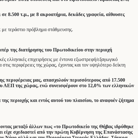
ε 8.500 τ.μ., με 8 ακροατήρια, δεκάδες γραφεία, αίθουσες
κ
με τεράστιο πρόβλημα στάθμευσης.
υπέρ της διατήρησης του Πρωτοδικείου στην περιοχή
ές ελληνικές επιχειρήσεις με έντονα εξωστρεφή/εξαγωγικό
τις περιφέρειες της χώρας, έχοντας και τον υψηλότερο δείκτη
εριφέρειας μας, απασχολούν περισσότερους από 17.500
ου ΑΕΠ της χώρας, ενώ συνεισφέρουν στο 12,0% των ελληνικών
της περιοχής και εντός αυτού του πλαισίου, το αναφυέν ζήτημα
έροντας μεταξύ άλλων πως «το Πρωτοδικείο της Θήβας ιδρύθηκε
ότι είχε σχεδιαστεί από την πρώτη Κυβέρνηση της Επανάστασης
 τον Νόμο αλλά και την Περιφέρεια Στερεάς Ελλάδας. Σήμερα