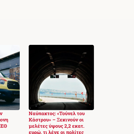
ν
Ναύπακτος: «Τούνελ του
ρονη
Κάστρου» – Ξεκινούν οι
ΜΕΘ
μελέτες ύψους 2,2 εκατ.
ευρώ, τι λένε οι πολίτες