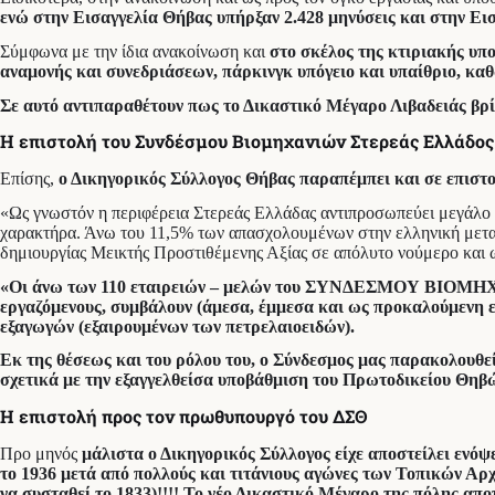
ενώ στην Εισαγγελία Θήβας υπήρξαν 2.428 μηνύσεις και στην Εισ
Σύμφωνα με την ίδια ανακοίνωση και
στο σκέλος της κτιριακής υπο
αναμονής και συνεδριάσεων, πάρκινγκ υπόγειο και υπαίθριο, καθ
Σε αυτό αντιπαραθέτουν πως το Δικαστικό Μέγαρο Λιβαδειάς βρίσ
Η επιστολή του Συνδέσμου Βιομηχανιών Στερεάς Ελλάδος
Επίσης,
ο Δικηγορικός Σύλλογος Θήβας παραπέμπει και σε επιστ
«Ως γνωστόν η περιφέρεια Στερεάς Ελλάδας αντιπροσωπεύει μεγάλο π
χαρακτήρα. Άνω του 11,5% των απασχολουμένων στην ελληνική μεταπο
δημιουργίας Μεικτής Προστιθέμενης Αξίας σε απόλυτο νούμερο και ω
«Οι άνω των 110 εταιρειών – μελών του ΣΥΝΔΕΣΜΟΥ ΒΙΟΜΗΧΑ
εργαζόμενους, συμβάλουν (άμεσα, έμμεσα και ως προκαλούμενη 
εξαγωγών (εξαιρουμένων των πετρελαιοειδών).
Εκ της θέσεως και του ρόλου του, ο Σύνδεσμος μας παρακολουθεί
σχετικά με την εξαγγελθείσα υποβάθμιση του Πρωτοδικείου Θηβ
Η επιστολή προς τον πρωθυπουργό του ΔΣΘ
Προ μηνός
μάλιστα ο Δικηγορικός Σύλλογος είχε αποστείλει ενό
το 1936 μετά από πολλούς και τιτάνιους αγώνες των Τοπικών Αρ
να συσταθεί το 1833)!!!! Το νέο Δικαστικό Μέγαρο της πόλης α