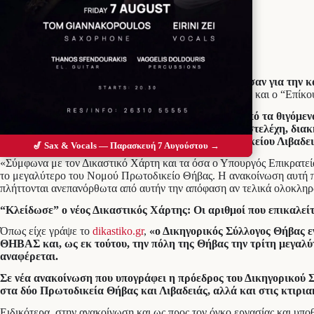
Προσθέστε το Messolonghi Voice ως
προτιμώμενη πηγή στο Google
Μετά από
πολυήμερες διαβουλεύσεις, οι οποίες έφτασαν για την
το
dikastiko.gr
το τελικό σχέδιο προβλέπει όπως έγραψε και ο “Επίκ
Εξελίξεις, που
δεν έγιναν δεκτές με… ενθουσιασμό από τα θιγόμεν
επιστολών προς το Μαξίμου και άλλα κυβερνητικά στελέχη, διακ
αναφέρει – υπερέχουν μακράν εκείνων του Πρωτοδικείου Λιβαδει
🎷 Sax & Vocals — Παρασκευή 7 Αυγούστου →
«Σύμφωνα με τον Δικαστικό Χάρτη και τα όσα ο Υπουργός Επικρατεία
το μεγαλύτερο του Νομού Πρωτοδικείο Θήβας. Η ανακοίνωση αυτή πυ
πλήττονται ανεπανόρθωτα από αυτήν την απόφαση αν τελικά ολοκληρ
“Κλείδωσε” ο νέος Δικαστικός Χάρτης: Οι αριθμοί που επικαλεί
Όπως είχε γράψε το
dikastiko.gr
,
«ο Δικηγορικός Σύλλογος Θήβας ε
ΘΗΒΑΣ και, ως εκ τούτου, την πόλη της Θήβας την τρίτη μεγαλύ
αναφέρεται.
Σε νέα ανακοίνωση που υπογράφει η πρόεδρος του Δικηγορικού Σ
στα δύο Πρωτοδικεία Θήβας και Λιβαδειάς, αλλά και στις κτιρια
Ειδικότερα, στην ανακοίνωση και ως προς τον όγκο εργασίας και υπο