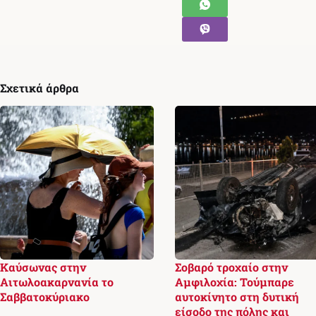
Σχετικά άρθρα
Καύσωνας στην
Σοβαρό τροχαίο στην
Αιτωλοακαρνανία το
Αμφιλοχία: Τούμπαρε
Σαββατοκύριακο
αυτοκίνητο στη δυτική
είσοδο της πόλης και