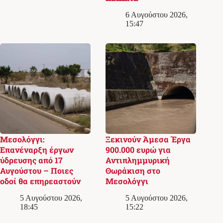
6 Αυγούστου 2026,
15:47
Μεσολόγγι:
Ξεκινούν Άμεσα Έργα
Επανέναρξη έργων
900.000 ευρώ για
ύδρευσης από 17
Αντιπλημμυρική
Αυγούστου – Ποιες
Θωράκιση στο
οδοί θα επηρεαστούν
Μεσολόγγι
5 Αυγούστου 2026,
5 Αυγούστου 2026,
18:45
15:22