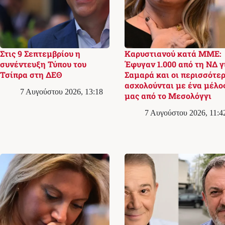
Στις 9 Σεπτεμβρίου η
Καρυστιανού κατά ΜΜΕ:
συνέντευξη Τύπου του
Έφυγαν 1.000 από τη ΝΔ γ
Τσίπρα στη ΔΕΘ
Σαμαρά και οι περισσότερ
ασχολούνται με ένα μέλο
7 Αυγούστου 2026, 13:18
μας από το Μεσολόγγι
7 Αυγούστου 2026, 11:4