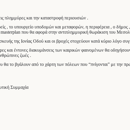
τις πλημμύρες και την καταστροφή περιουσιών .
ρείς , το υπουργείο υποδομών και μεταφορών, η περιφέρεια , ο δήμο
να masterplan που θα αφορά στην αντιπλημμυρική θωράκιση του Μεσο
ευής της Ιονίας Οδού και οι βροχές στοχεύουν κατά κύριο λόγο συγ
ες και έντονες διακυμάνσεις των καιρικών φαινομένων θα οδηγήσουν
νθρώπινες ζωές .
υ θα το βγάλουν από το χάρτη των πόλεων που “πνίγονται” με την πρώ
υτική Συμμαχία