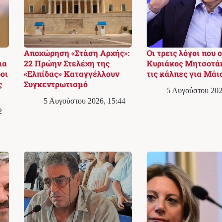
Αποχώρηση «Στάση Αρχής»:
Οι τρεις λόγοι που ο
ια
22 Πρώην Στελέχη της
Κυριάκος Μητσοτά
οι
«Ελπίδας» Καταγγέλλουν
τις κάλπες για Μάι
ς
Συγκεντρωτισμό
5 Αυγούστου 202
5 Αυγούστου 2026, 15:44
2