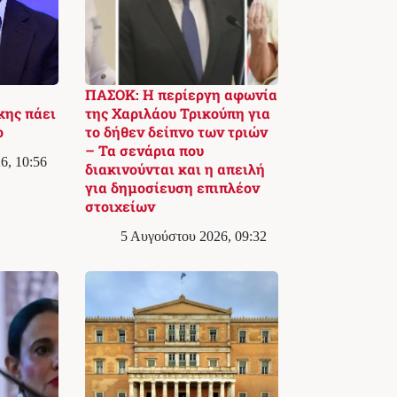
ΠΑΣΟΚ: Η περίεργη αφωνία
κης πάει
της Χαριλάου Τρικούπη για
ο
το δήθεν δείπνο των τριών
– Τα σενάρια που
6, 10:56
διακινούνται και η απειλή
για δημοσίευση επιπλέον
στοιχείων
5 Αυγούστου 2026, 09:32