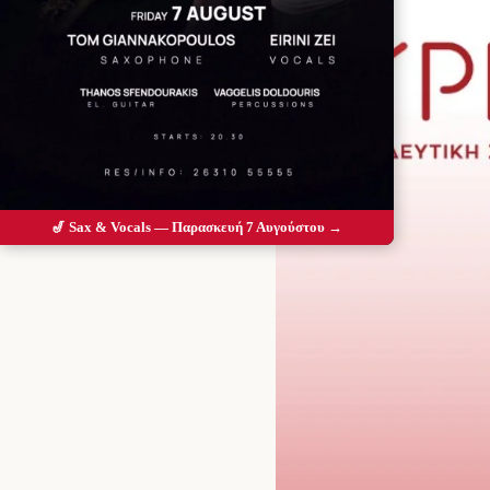
🎷 Sax & Vocals — Παρασκευή 7 Αυγούστου →