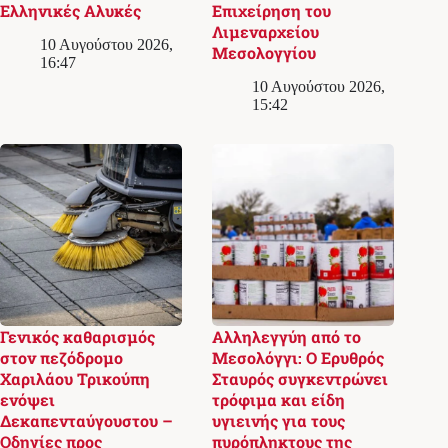
Ελληνικές Αλυκές
Επιχείρηση του
Λιμεναρχείου
10 Αυγούστου 2026,
Μεσολογγίου
16:47
10 Αυγούστου 2026,
15:42
Γενικός καθαρισμός
Αλληλεγγύη από το
στον πεζόδρομο
Μεσολόγγι: Ο Ερυθρός
Χαριλάου Τρικούπη
Σταυρός συγκεντρώνει
ενόψει
τρόφιμα και είδη
Δεκαπενταύγουστου –
υγιεινής για τους
Οδηγίες προς
πυρόπληκτους της