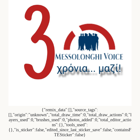
{"remix_data":[],"source_tags":
[],"origin":"unknown","total_draw_time":0,"total_draw_actions":0,"l
ayers_used":0,"brushes_used":0,"photos_added":0,"total_editor_actio
ns":{},"tools_used":
{},"is_sticker":false,"edited_since_last_sticker_save":false,"containsF
TESticker":false}