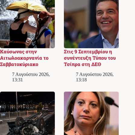
Καύσωνας στην
Στις 9 Σεπτεμβρίου η
Αιτωλοακαρνανία το
συνέντευξη Τύπου του
Σαββατοκύριακο
Τσίπρα στη ΔΕΘ
7 Αυγούστου 2026,
7 Αυγούστου 2026,
13:31
13:18