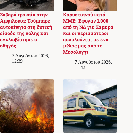
Σοβαρό τροχαίο στην
Καρυστιανού κατά
Αμφιλοχία: Τούμπαρε
ΜΜΕ: Έφυγαν 1.000
αυτοκίνητο στη δυτική
από τη ΝΔ για Σαμαρά
είσοδο της πόλης και
και οι περισσότεροι
εγκλωβίστηκε ο
ασχολούνται με ένα
οδηγός
μέλος μας από το
Μεσολόγγι
7 Αυγούστου 2026,
12:39
7 Αυγούστου 2026,
11:42