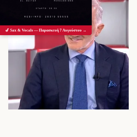
🎷 Sax & Vocals — Παρασκευή 7 Αυγούστου →