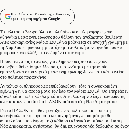
Προσθέστε το Messolonghi Voice ως
προτιμώμενη πηγή στο Google
Τα τελευταία 24ωρα όλο και πληθαίνουν οι πληροφορίες από
αθηναϊκά μέσα ενημέρωσης που θέλουν τον ανεξάρτητο βουλευτή
Αιτωλοακαρνανίας Μάριο Σαλμά να βρίσκεται σε ανοιχτή γραμμή με
τη Χαριλάου Τρικούπη, με στόχο μια πολιτική συνεργασία που θα
μπορούσε να αλλάξει τα δεδομένα στον νομό.
Πρόκειται, προς το παρόν, για πληροφορίες που δεν έχουν
επιβεβαιωθεί επίσημα. Ωστόσο, η συχνότητα με την οποία
εμφανίζονται σε κεντρικά μέσα ενημέρωσης δείχνει ότι κάτι κινείται
στο πολιτικό παρασκήνιο.
Αν τελικά οι πληροφορίες επιβεβαιωθούν, τότε η συγκεκριμένη
εξέλιξη δεν θα αφορά μόνο τον ίδιο τον Μάριο Σαλμά. Θα επηρεάσει
συνολικά το πολιτικό σκηνικό της Αιτωλοακαρνανίας, προκαλώντας
ανακατατάξεις τόσο στο ΠΑΣΟΚ όσο και στη Νέα Δημοκρατία.
Για το ΠΑΣΟΚ, η πιθανή ένταξη ενός πολιτικού με πολυετή
κοινοβουλευτική παρουσία και ισχυρή αναγνωρισιμότητα θα
αποτελούσε μια κίνηση με ξεκάθαρο εκλογικό αποτύπωμα. Για τη
Νέα Δημοκρατία, αντίστοιχα, θα δημιουργούσε νέα δεδομένα σε έναν