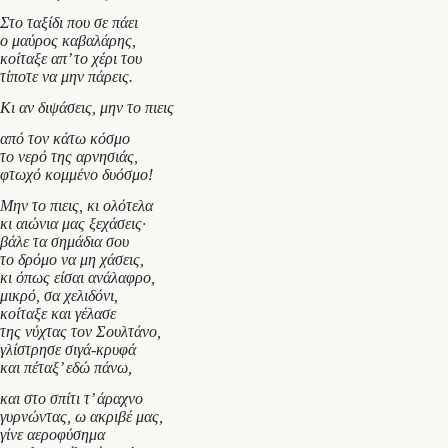
Στο ταξίδι που σε πάει
ο μαύρος καβαλάρης,
κοίταξε απ’ το χέρι του
τίποτε να μην πάρεις.
Κι αν διψάσεις, μην το πιεις
από τον κάτω κόσμο
το νερό της αρνησιάς,
φτωχό κομμένο δυόσμο!
Μην το πιεις, κι ολότελα
κι αιώνια μας ξεχάσεις·
βάλε τα σημάδια σου
το δρόμο να μη χάσεις,
κι όπως είσαι ανάλαφρο,
μικρό, σα χελιδόνι,
κοίταξε και γέλασε
της νύχτας τον Σουλτάνο,
γλίστρησε σιγά-κρυφά
και πέταξ’ εδώ πάνω,
και στο σπίτι τ’ άραχνο
γυρνώντας, ω ακριβέ μας,
γίνε αεροφύσημα