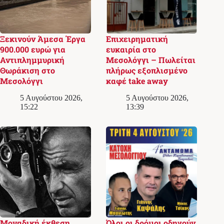
Ξεκινούν Άμεσα Έργα
Επιχειρηματική
900.000 ευρώ για
ευκαιρία στο
Αντιπλημμυρική
Μεσολόγγι – Πωλείται
Θωράκιση στο
πλήρως εξοπλισμένο
Μεσολόγγι
καφέ take away
5 Αυγούστου 2026,
5 Αυγούστου 2026,
15:22
13:39
Μοναδική έκθεση
Όλοι οι δρόμοι οδηγούν