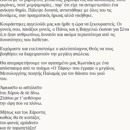
γκρίνιες, ποτέ μεμψιμοιρίες , παρ’ ότι είχε να αντιμετωπίσει ένα
ανίκητο θηρίο. Πάλεψε δυνατά, αντιστάθηκε με όλες του τις
δυνάμεις, σαν πραγματικός ήρωας αλλά νικήθηκε.
Κουράστηκες αγγελούδι μας και ήρθε η ώρα να ξεκουραστείς. Οι
γονείς σου, πανάξιοι γονείς, ο Πάνος και η Βαγγελιώ έκαναν για Σένα
ό,τι ήταν ανθρωπίνως δυνατόν και ακόμα περισσότερα από τις
δυνατότητες που διέθεταν.
Ευχόμαστε και ευελπιστούμε ο φιλεύσπλαχνος Θεός να τους
βοηθήσει να διαχειριστούν την μεγάλη απώλεια.
Θα αποχαιρετήσουμε τον αγαπημένο μας Κωστάκη με ένα
απόσπασμα από το ποίημα «Ο Τάφος» που έγραψε ο μεγάλος
Μεσολογγίτης ποιητής Παλαμάς για τον θάνατο του γιού
του.
Άφκιαστο κι αστόλιστο
του Χάρου δε σε δίνω.
Στάσου με τ’ ανθόνερο
την όψη σου να πλύνω.
Μήπως και του Χάροντα,
καθώς θα σε κοιτάξει,
του φανείς αχάιδευτο
και σε παραπετάξει!