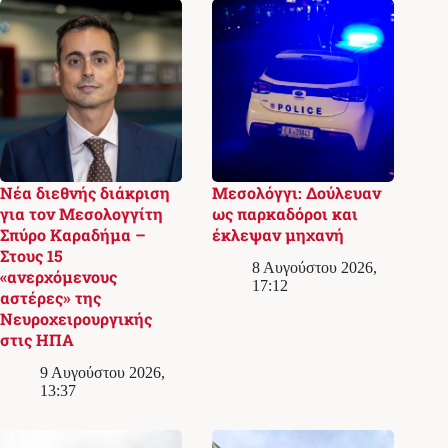
Νέα διεθνής διάκριση
Μεσολόγγι: Δούλευαν
για τον Μεσολογγίτη
ως παρκαδόροι και
Σπύρο Καραδήμα –
έκλεψαν μηχανή
Στους 15
8 Αυγούστου 2026,
«ανερχόμενους
17:12
αστέρες» της
Νευροχειρουργικής
στις ΗΠΑ
9 Αυγούστου 2026,
13:37