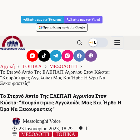
Μετάβαση
στο
Βρείτε μας στο Telegram!
Βρείτε μας στο Viber!
περιεχόμενο
Προτιμώμενη πηγή στο Google
Αρχική
ΤΟΠΙΚΑ
ΜΕΣΟΛΟΓΓΙ
Το Στερνό Αντίο Της ΕΛΕΠΑΠ Αγρινίου Στον Κώστα:
“Κουράστηκες Αγγελούδι Μας Και Ήρθε Η Ώρα Να
Ξεκουραστείς”
Το Στερνό Αντίο Της ΕΛΕΠΑΠ Αγρινίου Στον
Κώστα: “Κουράστηκες Αγγελούδι Μας Και Ήρθε Η
Ώρα Να Ξεκουραστείς”
Messolonghi Voice
1′
23 Ιανουαρίου 2023, 18:29
ΜΕΣΟΛΟΓΓΙ
ΤΟΠΙΚΑ