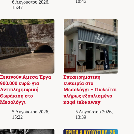
18:45
6 Αυγούστου 2026,
15:47
Ξεκινούν Άμεσα Έργα
Επιχειρηματική
900.000 ευρώ για
ευκαιρία στο
Αντιπλημμυρική
Μεσολόγγι – Πωλείται
Θωράκιση στο
πλήρως εξοπλισμένο
Μεσολόγγι
καφέ take away
5 Αυγούστου 2026,
5 Αυγούστου 2026,
15:22
13:39