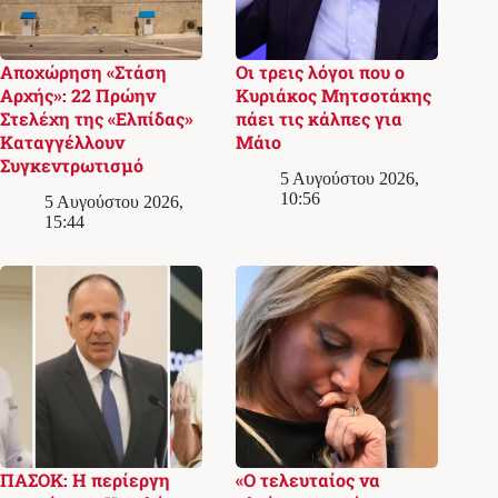
Αποχώρηση «Στάση
Οι τρεις λόγοι που ο
Αρχής»: 22 Πρώην
Κυριάκος Μητσοτάκης
Στελέχη της «Ελπίδας»
πάει τις κάλπες για
Καταγγέλλουν
Μάιο
Συγκεντρωτισμό
5 Αυγούστου 2026,
10:56
5 Αυγούστου 2026,
15:44
ΠΑΣΟΚ: Η περίεργη
«Ο τελευταίος να