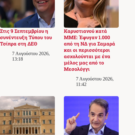
Στις 9 Σεπτεμβρίου η
Καρυστιανού κατά
συνέντευξη Τύπου του
ΜΜΕ: Έφυγαν 1.000
Τσίπρα στη ΔΕΘ
από τη ΝΔ για Σαμαρά
και οι περισσότεροι
7 Αυγούστου 2026,
ασχολούνται με ένα
13:18
μέλος μας από το
Μεσολόγγι
7 Αυγούστου 2026,
11:42