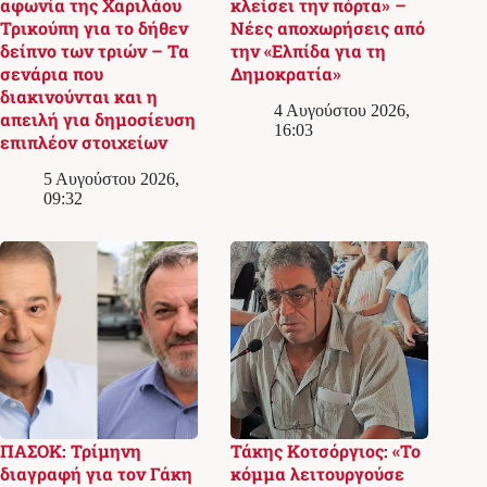
αφωνία της Χαριλάου
κλείσει την πόρτα» –
Τρικούπη για το δήθεν
Νέες αποχωρήσεις από
δείπνο των τριών – Τα
την «Ελπίδα για τη
σενάρια που
Δημοκρατία»
διακινούνται και η
4 Αυγούστου 2026,
απειλή για δημοσίευση
16:03
επιπλέον στοιχείων
5 Αυγούστου 2026,
09:32
ΠΑΣΟΚ: Τρίμηνη
Τάκης Κοτσόργιος: «Το
διαγραφή για τον Γάκη
κόμμα λειτουργούσε