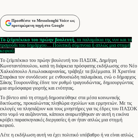
Προσθέστε το Messolonghi Voice ως
προτιμώμενη πηγή στο Google
Το ζεϊμπέκικο του πρώην βουλευτή
, τα παλαμάκια της νυν και το
τραγούδι του δημάρχου… Πολιτική σύμπνοια ή απλώς μια στιγμή
κεφιού;
Το ζεϊμπέκικο του πρώην βουλευτή του ΠΑΣΟΚ, Δημήτρη
Κωνσταντόπουλου, κατά τη διάρκεια πρόσφατης εκδήλωσης στο Νέο
Χαλκιόπουλο Αιτωλοακαρνανίας, τράβηξε τα βλέμματα. Η Χριστίνα
Σταράκα τον συνόδευσε με ενθουσιώδη παλαμάκια, ενώ ο δήμαρχος
Σάκης Τουρουνίδης έδινε τον ρυθμό τραγουδώντας, δημιουργώντας
μια ατμόσφαιρα γιορτής και ενότητας.
Το βίντεο από τη στιγμή δημοσιεύθηκε στα μέσα κοινωνικής
δικτύωσης, προκαλώντας πληθώρα σχολίων και ερμηνειών. Με τις
εκλογές να πλησιάζουν και τους μνηστήρες για τις έδρες του ΠΑΣΟΚ
στο νομό να αυξάνονται, κάποιοι αναρωτήθηκαν αν αυτή η εικόνα
κρύβει παρασκηνιακές διεργασίες ή αν ήταν απλώς μια στιγμή
κεφιού.
Λέτε η εκδήλωση αυτή να έχει πολιτικό υπόβαθρο ή να είναι απλώς