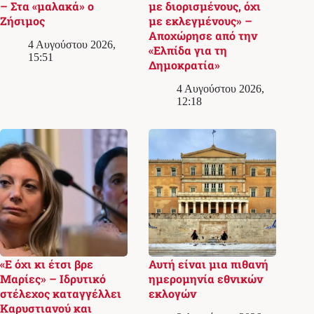
– Στα «μαλακά» ο
με διορισμένους, όχι
Ζήσιμος
με εκλεγμένους» –
Αποχώρησε από την
4 Αυγούστου 2026,
«Ελπίδα για τη
15:51
Δημοκρατία»
4 Αυγούστου 2026,
12:18
«Ε όχι κι έτσι βρε
Αυτή είναι μια πιθανή
Μαρίες» – Ιδρυτικό
ημερομηνία εθνικών
στέλεχος καταγγέλλει
εκλογών
Καρυστιανού και