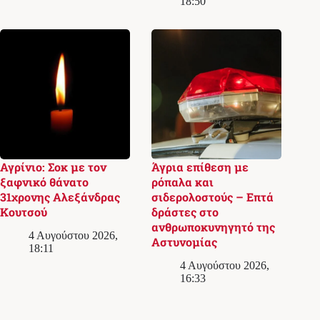
18:50
Αγρίνιο: Σοκ με τον
Άγρια επίθεση με
ξαφνικό θάνατο
ρόπαλα και
31χρονης Αλεξάνδρας
σιδερολοστούς – Επτά
Κουτσού
δράστες στο
ανθρωποκυνηγητό της
4 Αυγούστου 2026,
Αστυνομίας
18:11
4 Αυγούστου 2026,
16:33