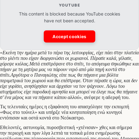
YOUTUBE
This content is blocked because YouTube cookies
have not been accepted.
Accept cookies
«
Εκείνη την ημέρα μετά το πέρα της λειτουργίας, είχε πάει στην πλατεία
στο γλέντι που είχαν διοργανώσει οι χωριανοί. Πέρασε καλά, γέλασε,
χόρεψε κιόλας.
Μετά επιστρέψανε στο σπίτι, το απόγευμα σηκώθηκε και
πήγαν με τη μητέρα μας να πάρουν νερό από μία πηγή κοντά στο
σπίτι.
Αργότερα ο Παναγιώτης είπε πως θα πήγαινε μια βόλτα
περιμετρικά του χωριού και θα επέστρεφε. Όταν πέρασε η ώρα, και δεν
είχε γυρίσει, ανησύχησαν και άρχισαν να τον ψάχνουν.
Λόγω του
ατυχήματος είχε παροδική αμνησία και μπορεί να έλεγε πως θα πήγαινε
σ’ ένα μέρος και να πήγαινε κάπου αλλού»,
ανέφερε η αδερφή του.
Τις τελευταίες ημέρες η εξαφάνιση του απασχόλησε την εκπομπή
«Φως στο τούνελ» και υπήρξε νέα κινητοποίηση ενώ κυνηγοί
εντόπισαν και οστά κοντά στο Νεόκαστρο.
Εθελοντές, αστυνομία, πυροσβεστική «χτένισαν» χθες και σήμερα
την περιοχή και πριν λίγα λεπτά τα τοπικά μέσα ενημέρωσης
μετέδωσαν την πληροφορία περι εντοπισμού της σορού του 44χρονου