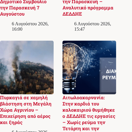
Δημοτικό Συμβούλιο
την Παρασκευή –
την Παρασκευή 7
Αναλυτικό πρόγραμμα
Αυγούστου
ΔΕΔΔΗΕ
6 Αυγούστου 2026,
6 Αυγούστου 2026,
16:00
15:47
Πυρκαγιά σε χαμηλή
Αιτωλοακαρνανία:
βλάστηση στη Μεγάλη
Στην καρδιά του
Χώρα Αγρινίου –
καλοκαιριού θυμήθηκε
Επιχείρηση από αέρος
ο ΔΕΔΔΗΕ τις εργασίες
και ξηράς
– Χωρίς ρεύμα την
Τετάρτη και την