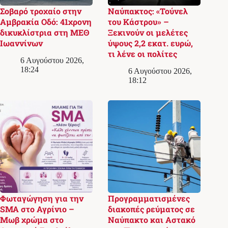
Σοβαρό τροχαίο στην
Ναύπακτος: «Τούνελ
Αμβρακία Οδό: 41χρονη
του Κάστρου» –
δικυκλίστρια στη ΜΕΘ
Ξεκινούν οι μελέτες
Ιωαννίνων
ύψους 2,2 εκατ. ευρώ,
τι λένε οι πολίτες
6 Αυγούστου 2026,
18:24
6 Αυγούστου 2026,
18:12
Φωταγώγηση για την
Προγραμματισμένες
SMA στο Αγρίνιο –
διακοπές ρεύματος σε
Μωβ χρώμα στο
Ναύπακτο και Αστακό