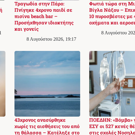
Τραγωδία στην Πάρο:
Φωτιά τώρα στη Μ
ή
Πνίγηκε 4χρονο παιδί σε
Βίγλα Νάξου – Επι
πισίνα beach bar –
10 πυροσβέστες με 
Προσήχθησαν ιδιοκτήτης
οχήματα και αεροσ
και γονείς
1
8 Αυγούστου 202
8 Αυγούστου 2026, 19:17
43χρονος ανασύρθηκε
ΠΟΕΔΗΝ: «Βόμβα» γ
χωρίς τις αισθήσεις του από
ΕΣΥ οι 527 κενές θ
τη θάλασσα – Κατέληξε στο
στις σχολές Νοσηλ