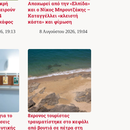
ικρή
Αποχωρεί από την «Ελπίδα»
χειρούν
και ο Νίκος Μπρουτζάκης –
4
Καταγγέλλει «κλειστή
κάφος
κάστα» και φίμωση
6, 19:13
8 Αυγούστου 2026, 19:04
ια το
8χρονος τουρίστας
έσεις
τραυματίστηκε στο κεφάλι
ευτικής
από βουτιά σε πέτρα στη