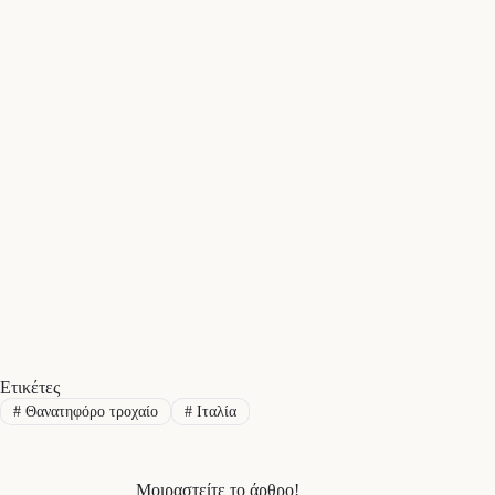
Ετικέτες
#
Θανατηφόρο τροχαίο
#
Ιταλία
Μοιραστείτε το άρθρο!