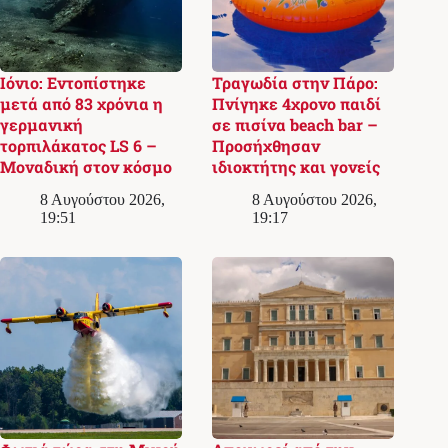
Ιόνιο: Εντοπίστηκε
Τραγωδία στην Πάρο:
μετά από 83 χρόνια η
Πνίγηκε 4χρονο παιδί
γερμανική
σε πισίνα beach bar –
τορπιλάκατος LS 6 –
Προσήχθησαν
Μοναδική στον κόσμο
ιδιοκτήτης και γονείς
8 Αυγούστου 2026,
8 Αυγούστου 2026,
19:51
19:17