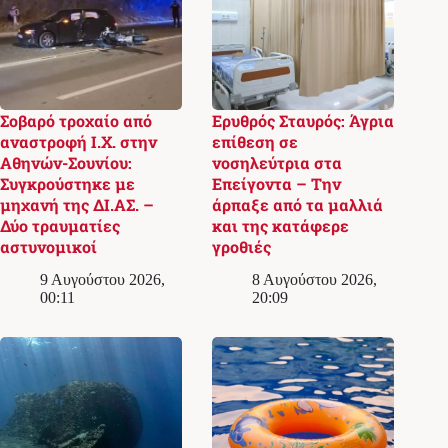
Σοβαρό τροχαίο από
Ερυθρός Σταυρός: Άγρια
αναστροφή Ι.Χ. στην
επίθεση σε
Αθηνών-Σουνίου:
νοσηλεύτρια στα
Συγκρούστηκε με
Επείγοντα – Την
μηχανή της ΔΙ.ΑΣ. –
άρπαξε από τα μαλλιά
Δύο τραυματίες
και της κατάφερε
αστυνομικοί
γροθιές
9 Αυγούστου 2026,
8 Αυγούστου 2026,
00:11
20:09