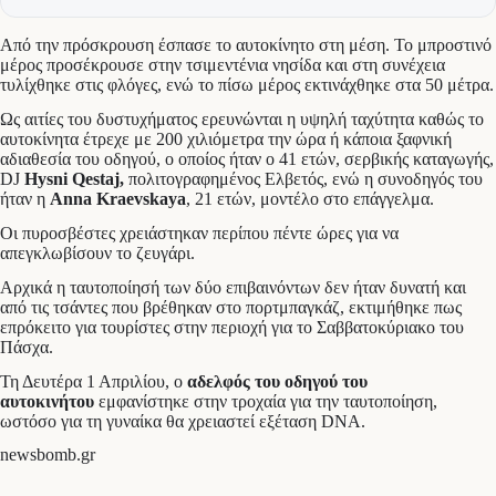
Από την πρόσκρουση έσπασε το αυτοκίνητο στη μέση. Το μπροστινό
μέρος προσέκρουσε στην τσιμεντένια νησίδα και στη συνέχεια
τυλίχθηκε στις φλόγες, ενώ το πίσω μέρος εκτινάχθηκε στα 50 μέτρα.
Ως αιτίες του δυστυχήματος ερευνώνται η υψηλή ταχύτητα καθώς το
αυτοκίνητα έτρεχε με 200 χιλιόμετρα την ώρα ή κάποια ξαφνική
αδιαθεσία του οδηγού, ο οποίος ήταν o 41 ετών, σερβικής καταγωγής,
DJ
Hysni Qestaj,
πολιτογραφημένος Ελβετός, ενώ η συνοδηγός του
ήταν η
Anna Kraevskaya
, 21 ετών, μοντέλο στο επάγγελμα.
Οι πυροσβέστες χρειάστηκαν περίπου πέντε ώρες για να
απεγκλωβίσουν το ζευγάρι.
Αρχικά η ταυτοποίησή των δύο επιβαινόντων δεν ήταν δυνατή και
από τις τσάντες που βρέθηκαν στο πορτμπαγκάζ, εκτιμήθηκε πως
επρόκειτο για τουρίστες στην περιοχή για το Σαββατοκύριακο του
Πάσχα.
Τη Δευτέρα 1 Απριλίου, ο
αδελφός του οδηγού του
αυτοκινήτου
εμφανίστηκε στην τροχαία για την ταυτοποίηση,
ωστόσο για τη γυναίκα θα χρειαστεί εξέταση DNA.
newsbomb.gr