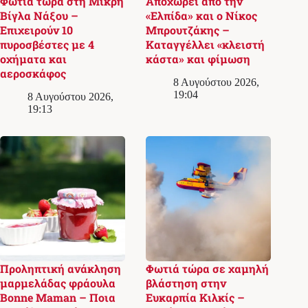
Φωτιά τώρα στη Μικρή
Αποχωρεί από την
Βίγλα Νάξου –
«Ελπίδα» και ο Νίκος
Επιχειρούν 10
Μπρουτζάκης –
πυροσβέστες με 4
Καταγγέλλει «κλειστή
οχήματα και
κάστα» και φίμωση
αεροσκάφος
8 Αυγούστου 2026,
19:04
8 Αυγούστου 2026,
19:13
Προληπτική ανάκληση
Φωτιά τώρα σε χαμηλή
μαρμελάδας φράουλα
βλάστηση στην
Bonne Maman – Ποια
Ευκαρπία Κιλκίς –