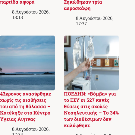
παρτίδα αφορά
Σηκώθηκαν τρία
αεροσκάφη
8 Αυγούστου 2026,
18:13
8 Αυγούστου 2026,
17:37
43χρονος ανασύρθηκε
ΠΟΕΔΗΝ: «Βόμβα» για
χωρίς τις αισθήσεις
το ΕΣΥ οι 527 κενές
του από τη θάλασσα –
θέσεις στις σχολές
Κατέληξε στο Κέντρο
Νοσηλευτικής – Το 34%
Υγείας Αίγινας
των διαθέσιμων δεν
καλύφθηκε
8 Αυγούστου 2026,
17:34