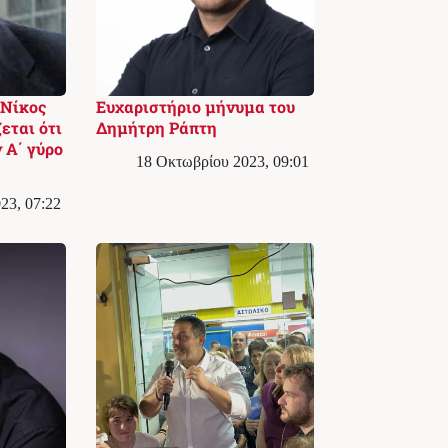
 Νίκος
Ευχαριστήριο μήνυμα του
εται ότι
Δημήτρη Ράπτη
 Α΄ γύρο
18 Οκτωβρίου 2023, 09:01
23, 07:22