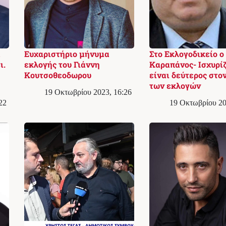
ά
Ευχαριστήριο μήνυμα
Στο Εκλογoδικείο ο
ι.
εκλογής του Γιάννη
Καραπάνος- Ισχυρίζ
Κουτσοθεοδωρου
είναι δεύτερος στον
των εκλογών
19 Οκτωβρίου 2023, 16:26
22
19 Οκτωβρίου 20