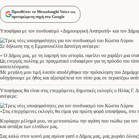
Προσθέστε το Messolonghi Voice ως
προτιμώμενη πηγή στο Google
Υποψήφια με τον συνδυασμό «Δημιουργική Ανατροπή» και τον Δήμαρ
Σε δήλωση της η Εμμανουέλλα Δατσέρη ανέφερε:
« Ο Δήμος μας, με τη λαμπρή του ιστορία, οφείλει να χαράξει μια σ
Ως ενεργός πολίτης με πραγματικό ενδιαφέρον για τη πρόοδο του τό
αποτελέσματα.
Με μεγάλη μου τιμή λοιπόν αποδέχθηκα την πρόσκληση του Δημάρχου
οδηγήσουμε με ήθος και αξιοπρέπεια τον τόπο μας σε περαιτέρω ανά
Υποψήφιος θα είναι στις επερχόμενες δημοτικές εκλογές ο Ηλίας Γ.
ανέφερε:
«Στις επερχόμενες εκλογές θα είμαι για πρώτη φορά υποψήφιος
Κυρίαρχο μέλημά μου, να μετουσιώσω την αγάπη που νιώθω για τον τό
και αντάξια των ελπίδων μας.
Σας καλώ στον κοινό μας αγώνα γιατί ο Δήμος μας, μας χωράει όλους