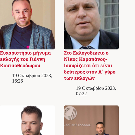
Ευχαριστήριο μήνυμα
Στο Εκλογoδικείο ο
εκλογής του Γιάννη
Νίκος Καραπάνος-
Κουτσοθεοδωρου
Ισχυρίζεται ότι είναι
δεύτερος στον Α΄ γύρο
19 Οκτωβρίου 2023,
των εκλογών
16:26
19 Οκτωβρίου 2023,
07:22