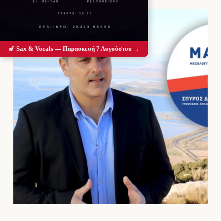
🎷 Sax & Vocals — Παρασκευή 7 Αυγούστου →