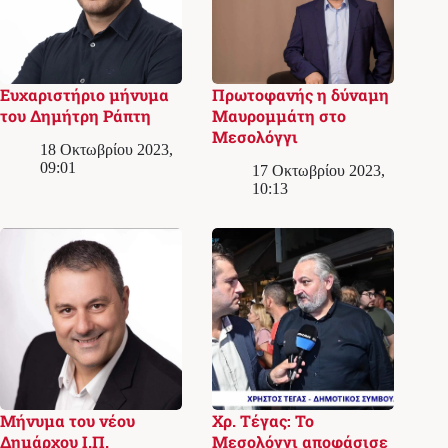
Ευχαριστήριο μήνυμα
Πρωτοφανής η δύναμη
του Δημήτρη Ράπτη
Μαυρομμάτη στο
Μεσολόγγι
18 Οκτωβρίου 2023,
09:01
17 Οκτωβρίου 2023,
10:13
Μήνυμα του νέου
Χρ. Τέγας: Το
Δημάρχου Ι.Π.
Μεσολόγγι αποφάσισε