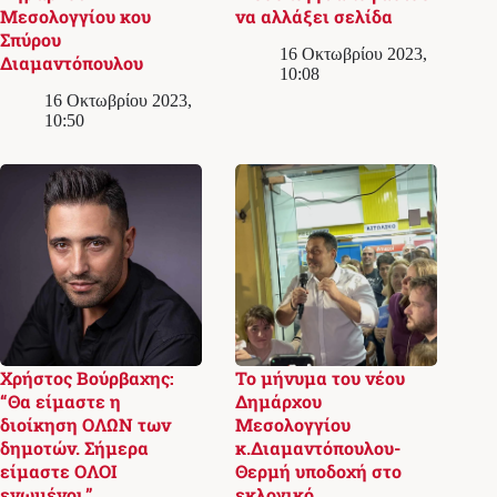
Μεσολογγίου κου
να αλλάξει σελίδα
Σπύρου
16 Οκτωβρίου 2023,
Διαμαντόπουλου
10:08
16 Οκτωβρίου 2023,
10:50
Χρήστος Βούρβαχης:
Το μήνυμα του νέου
“Θα είμαστε η
Δημάρχου
διοίκηση ΟΛΩΝ των
Μεσολογγίου
δημοτών. Σήμερα
κ.Διαμαντόπουλου-
είμαστε ΟΛΟΙ
Θερμή υποδοχή στο
ενωμένοι.”
εκλογικό