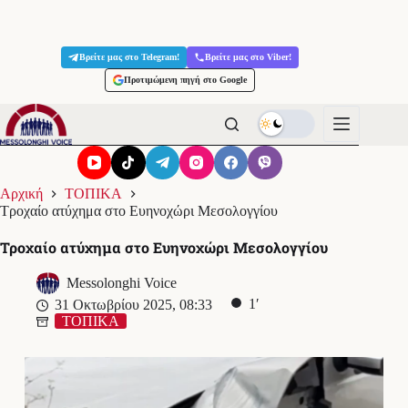
Μετάβαση
στο
Βρείτε μας στο Telegram!
Βρείτε μας στο Viber!
περιεχόμενο
Προτιμώμενη πηγή στο Google
Αρχική
ΤΟΠΙΚΑ
Τροχαίο ατύχημα στο Ευηνοχώρι Μεσολογγίου
Τροχαίο ατύχημα στο Ευηνοχώρι Μεσολογγίου
Messolonghi Voice
1′
31 Οκτωβρίου 2025, 08:33
ΤΟΠΙΚΑ