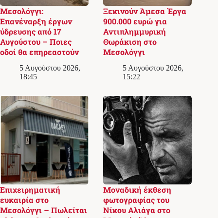
Μεσολόγγι:
Ξεκινούν Άμεσα Έργα
Επανέναρξη έργων
900.000 ευρώ για
ύδρευσης από 17
Αντιπλημμυρική
Αυγούστου – Ποιες
Θωράκιση στο
οδοί θα επηρεαστούν
Μεσολόγγι
5 Αυγούστου 2026,
5 Αυγούστου 2026,
18:45
15:22
Επιχειρηματική
Μοναδική έκθεση
ευκαιρία στο
φωτογραφίας του
Μεσολόγγι – Πωλείται
Νίκου Αλιάγα στο