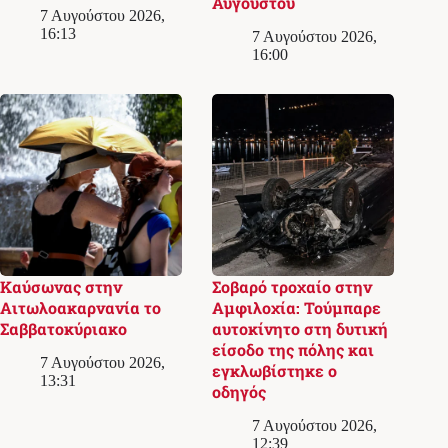
Αυγούστου
7 Αυγούστου 2026,
16:13
7 Αυγούστου 2026,
16:00
Καύσωνας στην
Σοβαρό τροχαίο στην
Αιτωλοακαρνανία το
Αμφιλοχία: Τούμπαρε
Σαββατοκύριακο
αυτοκίνητο στη δυτική
είσοδο της πόλης και
7 Αυγούστου 2026,
εγκλωβίστηκε ο
13:31
οδηγός
7 Αυγούστου 2026,
12:39