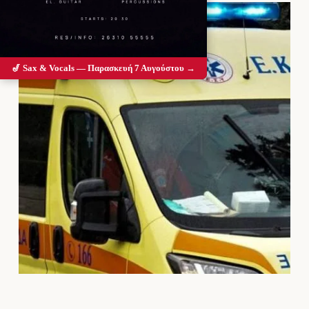
🎷 Sax & Vocals — Παρασκευή 7 Αυγούστου →