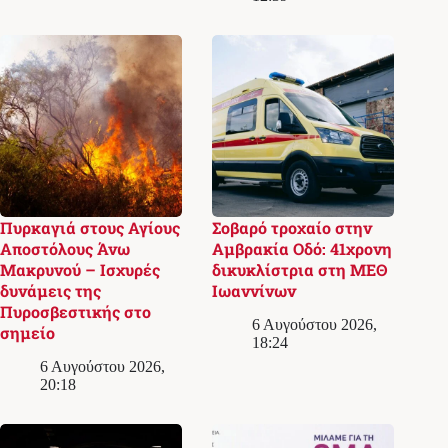
Πυρκαγιά στους Αγίους
Σοβαρό τροχαίο στην
Αποστόλους Άνω
Αμβρακία Οδό: 41χρονη
Μακρυνού – Ισχυρές
δικυκλίστρια στη ΜΕΘ
δυνάμεις της
Ιωαννίνων
Πυροσβεστικής στο
6 Αυγούστου 2026,
σημείο
18:24
6 Αυγούστου 2026,
20:18