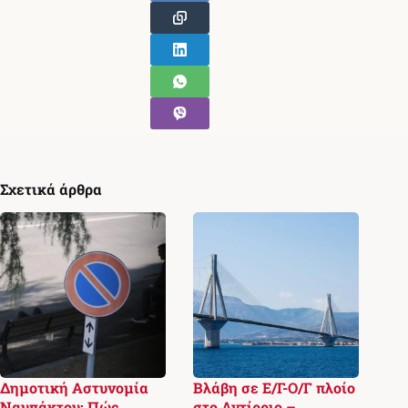
Σχετικά άρθρα
Δημοτική Αστυνομία
Βλάβη σε Ε/Γ-Ο/Γ πλοίο
Ναυπάκτου: Πώς
στο Αντίρριο –