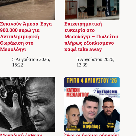
Ξεκινούν Άμεσα Έργα
Επιχειρηματική
900.000 ευρώ για
ευκαιρία στο
Αντιπλημμυρική
Μεσολόγγι – Πωλείται
Θωράκιση στο
πλήρως εξοπλισμένο
Μεσολόγγι
καφέ take away
5 Αυγούστου 2026,
5 Αυγούστου 2026,
15:22
13:39
Μοναδική έκθεση
Όλοι οι δρόμοι οδηγούν