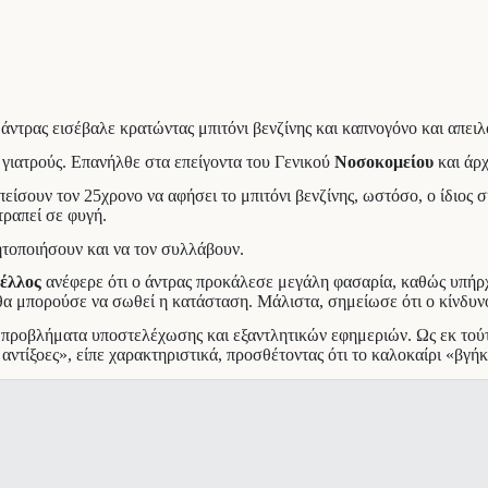
ντρας εισέβαλε κρατώντας μπιτόνι βενζίνης και καπνογόνο και απειλο
 γιατρούς. Επανήλθε στα επείγοντα του Γενικού
Νοσοκομείου
και άρχ
είσουν τον 25χρονο να αφήσει το μπιτόνι βενζίνης, ωστόσο, ο ίδιος σ
τραπεί σε φυγή.
τοποιήσουν και να τον συλλάβουν.
έλλος
ανέφερε ότι ο άντρας προκάλεσε μεγάλη φασαρία, καθώς υπήρχ
α μπορούσε να σωθεί η κατάσταση. Μάλιστα, σημείωσε ότι ο κίνδυνος
 προβλήματα υποστελέχωσης και εξαντλητικών εφημεριών. Ως εκ τούτ
ντίξοες», είπε χαρακτηριστικά, προσθέτοντας ότι το καλοκαίρι «βγή