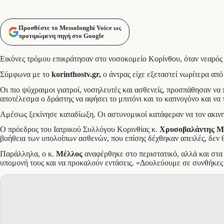
Προσθέστε το Messolonghi Voice ως
προτιμώμενη πηγή στο Google
Εικόνες τρόμου επικράτησαν στο νοσοκομείο Κορίνθου, όταν νεαρός ά
Σύμφωνα με το
korinthostv.gr,
ο άντρας είχε εξεταστεί νωρίτερα από
Οι πιο ψύχραιμοι γιατροί, νοσηλευτές και ασθενείς, προσπάθησαν να π
αποτέλεσμα ο δράστης να αφήσει το μπιτόνι και το καπνογόνο και να 
Αμέσως ξεκίνησε καταδίωξη. Οι αστυνομικοί κατάφεραν να τον ακινη
Ο πρόεδρος του Ιατρικού Συλλόγου Κορινθίας κ.
Χρυσοβαλάντης Μ
βοήθεια των υπολοίπων ασθενών, που επίσης δέχθηκαν απειλές, δεν θ
Παράλληλα, ο κ.
Μέλλος
αναφέρθηκε στο περιστατικό, αλλά και στα
υπομονή τους και να προκαλούν εντάσεις. «Δουλεύουμε σε συνθήκες α