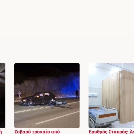
ή
Σοβαρό τροχαίο από
Ερυθρός Σταυρός: Ά