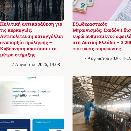
Πολιτική αντιπαράθεση για
Εξωδικαστικός
τις πυρκαγιές:
Μηχανισμός: Σχεδόν 1 δισ
Αντιπολίτευση καταγγέλλει
ευρώ ρυθμισμένες οφειλ
ανυπαρξία πρόληψης –
στη Δυτική Ελλάδα – 3.20
Κυβέρνηση προτάσσει τα
επιτυχείς συμφωνίες
μέτρα στήριξης
7 Αυγούστου 2026, 18:2
7 Αυγούστου 2026, 19:08