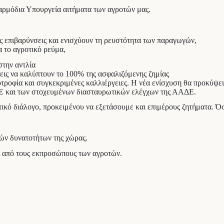
ναρμόδια Υπουργεία αιτήματα των αγροτών μας.
ς επιβαρύνσεις και ενισχύουν τη ρευστότητα των παραγωγών,
α το αγροτικό ρεύμα,
στην αντλία
εις να καλύπτουν το 100% της ασφαλιζόμενης ζημίας
τροφία και συγκεκριμένες καλλιέργειες. Η νέα ενίσχυση θα προκύψει
Ε και των στοχευμένων διασταυρωτικών ελέγχων της ΑΑΔΕ.
ικό διάλογο, προκειμένου να εξετάσουμε και επιμέρους ζητήματα. Όσ
ών δυνατοτήτων της χώρας.
ι από τους εκπροσώπους των αγροτών.