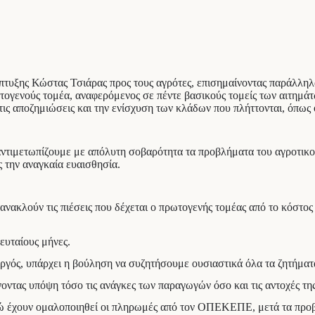
υξης Κώστας Τσιάρας προς τους αγρότες, επισημαίνοντας παράλληλα ό
τογενούς τομέα, αναφερόμενος σε πέντε βασικούς τομείς των αιτημάτ
ις αποζημιώσεις και την ενίσχυση των κλάδων που πλήττονται, όπως 
ντιμετωπίζουμε με απόλυτη σοβαρότητα τα προβλήματα του αγροτικο
ς την αναγκαία ευαισθησία.
ανακλούν τις πιέσεις που δέχεται ο πρωτογενής τομέας από το κόστος π
ευταίους μήνες.
υργός, υπάρχει η βούληση να συζητήσουμε ουσιαστικά όλα τα ζητήμα
οντας υπόψη τόσο τις ανάγκες των παραγωγών όσο και τις αντοχές της
ενώ έχουν ομαλοποιηθεί οι πληρωμές από τον ΟΠΕΚΕΠΕ, μετά τα προ