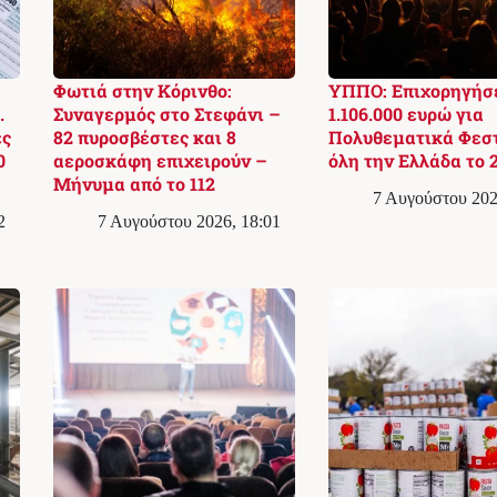
Φωτιά στην Κόρινθο:
ΥΠΠΟ: Επιχορηγήσ
.
Συναγερμός στο Στεφάνι –
1.106.000 ευρώ για
ές
82 πυροσβέστες και 8
Πολυθεματικά Φεστ
0
αεροσκάφη επιχειρούν –
όλη την Ελλάδα το 
Μήνυμα από το 112
7 Αυγούστου 202
2
7 Αυγούστου 2026, 18:01