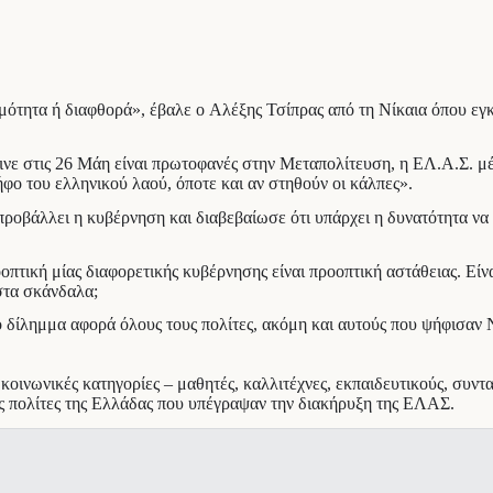
ντιμότητα ή διαφθορά», έβαλε ο Αλέξης Τσίπρας από τη Νίκαια όπου 
νε στις 26 Μάη είναι πρωτοφανές στην Μεταπολίτευση, η ΕΛ.Α.Σ. μέσ
φο του ελληνικού λαού, όποτε και αν στηθούν οι κάλπες».
 προβάλλει η κυβέρνηση και διαβεβαίωσε ότι υπάρχει η δυνατότητα ν
πτική μίας διαφορετικής κυβέρνησης είναι προοπτική αστάθειας. Είνα
στα σκάνδαλα;
ό το δίλημμα αφορά όλους τους πολίτες, ακόμη και αυτούς που ψήφισα
οινωνικές κατηγορίες – μαθητές, καλλιτέχνες, εκπαιδευτικούς, συντ
ες πολίτες της Ελλάδας που υπέγραψαν την διακήρυξη της ΕΛΑΣ.