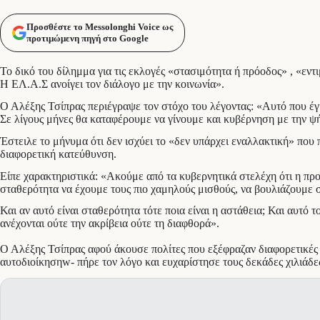
Προσθέστε το Messolonghi Voice ως
προτιμώμενη πηγή στο Google
Το δικό του δίλημμα για τις εκλογές «στασιμότητα ή πρόοδος» , «ε
Η ΕΛ.Α.Σ ανοίγει τον διάλογο με την κοινωνία».
Ο Αλέξης Τσίπρας περιέγραψε τον στόχο του λέγοντας: «Αυτό που έγι
Σε λίγους μήνες θα καταφέρουμε να γίνουμε και κυβέρνηση με την ψή
Έστειλε το μήνυμα ότι δεν ισχύει το «δεν υπάρχει εναλλακτική» που
διαφορετική κατεύθυνση.
Είπε χαρακτηριστικά: «Ακούμε από τα κυβερνητικά στελέχη ότι η προο
σταθερότητα να έχουμε τους πιο χαμηλούς μισθούς, να βουλιάζουμε 
Και αν αυτό είναι σταθερότητα τότε ποια είναι η αστάθεια; Και αυτ
ανέχονται ούτε την ακρίβεια ούτε τη διαφθορά».
Ο Αλέξης Τσίπρας αφού άκουσε πολίτες που εξέφραζαν διαφορετικές κ
αυτοδιοίκησηw- πήρε τον λόγο και ευχαρίστησε τους δεκάδες χιλιάδ