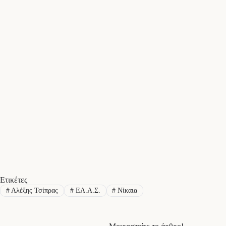
Ετικέτες
#
Αλέξης Τσίπρας
#
ΕΛ.Α.Σ.
#
Νίκαια