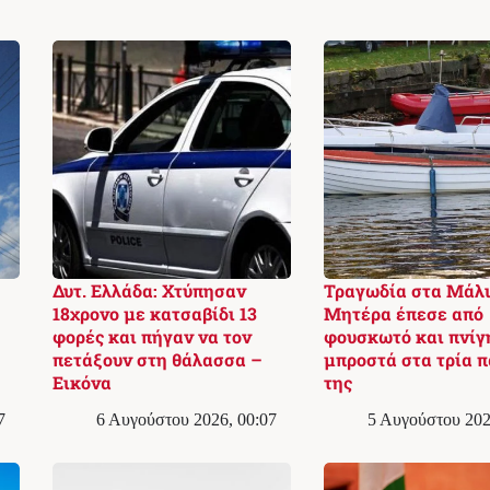
Δυτ. Ελλάδα: Χτύπησαν
Τραγωδία στα Μάλι
18χρονο με κατσαβίδι 13
Μητέρα έπεσε από
φορές και πήγαν να τον
φουσκωτό και πνίγ
πετάξουν στη θάλασσα –
μπροστά στα τρία π
Εικόνα
της
7
6 Αυγούστου 2026, 00:07
5 Αυγούστου 202