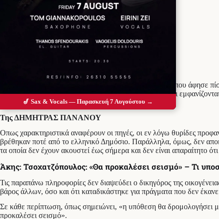
Προσθέστε το Messolonghi Voice ως
προτιμώμενη πηγή στο Google
Αποκαλύψεις φαίνεται ότι «κρύβουν» οι τρεις διαθήκες που άφησε πί
αποκλειστικές πληροφορίες της Realnews, ως δικαιούχοι εμφανίζοντ
🎷 Sax & Vocals — Παρασκευή 7 Αυγούστου →
αποτελέσει έκπληξη για πολλούς.
Της ΔΗΜΗΤΡΑΣ ΠΑΝΑΝΟΥ
Οπως χαρακτηριστικά αναφέρουν οι πηγές, οι εν λόγω θυρίδες προφαν
βρέθηκαν ποτέ από το ελληνικό Δημόσιο. Παράλληλα, όμως, δεν αποκ
τα οποία δεν έχουν ακουστεί έως σήμερα και δεν είναι απαραίτητο ότι
Άκης: Τσοχατζόπουλος: «Θα προκαλέσει σεισμό» – Τι υποσ
Τις παραπάνω πληροφορίες δεν διαψεύδει ο δικηγόρος της οικογένεια
βάρος άλλων, όσο και ότι καταδικάστηκε για πράγματα που δεν έκανε 
Σε κάθε περίπτωση, όπως σημειώνει, «η υπόθεση θα δρομολογήσει μεγ
προκαλέσει σεισμό».