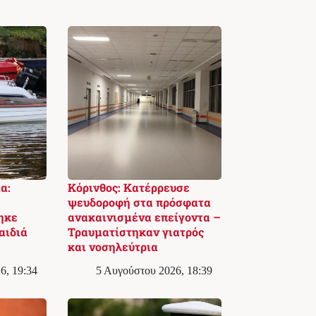
α:
Κόρινθος: Κατέρρευσε
ψευδοροφή στα πρόσφατα
ηκε
ανακαινισμένα επείγοντα –
αιδιά
Τραυματίστηκαν γιατρός
και νοσηλεύτρια
6, 19:34
5 Αυγούστου 2026, 18:39