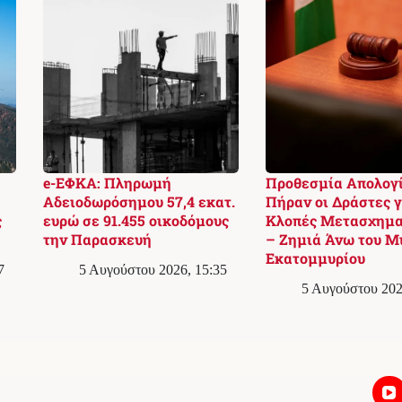
e-ΕΦΚΑ: Πληρωμή
Προθεσμία Απολογ
Αδειοδωρόσημου 57,4 εκατ.
Πήραν οι Δράστες γ
ς
ευρώ σε 91.455 οικοδόμους
Κλοπές Μετασχημα
την Παρασκευή
– Ζημιά Άνω του Μ
Εκατομμυρίου
7
5 Αυγούστου 2026, 15:35
5 Αυγούστου 202