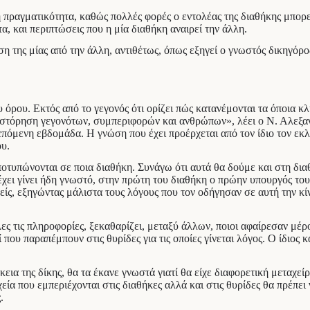
ή πραγματικότητα, καθώς πολλές φορές ο εντολέας της διαθήκης μπορε
, και περιπτώσεις που η μία διαθήκη αναιρεί την άλλη.
 της μίας από την άλλη, αντιθέτως, όπως εξηγεί ο γνωστός δικηγόρο
 όρου. Εκτός από το γεγονός ότι ορίζει πώς κατανέμονται τα όποια κλ
ξιστόρηση γεγονότων, συμπεριφορών και ανθρώπων», λέει ο Ν. Αλεξανδ
 επόμενη εβδομάδα. Η γνώση που έχει προέρχεται από τον ίδιο τον εκ
ου.
ποτυπώνονται σε ποια διαθήκη. Συνάγω ότι αυτά θα δούμε και στη δ
έχει γίνει ήδη γνωστό, στην πρώτη του διαθήκη ο πρώην υπουργός το
είς, εξηγώντας μάλιστα τους λόγους που τον οδήγησαν σε αυτή την κ
ς τις πληροφορίες, ξεκαθαρίζει, μεταξύ άλλων, ποιοι αφαίρεσαν μέρ
που παραπέμπουν στις θυρίδες για τις οποίες γίνεται λόγος. Ο ίδιος 
εια της δίκης, θα τα έκανε γνωστά γιατί θα είχε διαφορετική μεταχε
εία που εμπεριέχονται στις διαθήκες αλλά και στις θυρίδες θα πρέπει
.