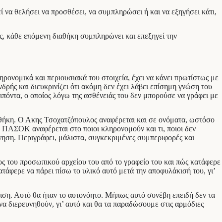
ί να θελήσει να προσθέσει, να συμπληρώσει ή και να εξηγήσει κάτι,
ς, κάθε επόμενη διαθήκη συμπληρώνει και επεξηγεί την
ηρονομικά και περιουσιακά του στοιχεία, έχει να κάνει πρωτίστως με
ρής και διευκρινίζει ότι ακόμη δεν έχει λάβει επίσημη γνώση του
λιπόντα, ο οποίος λόγω της ασθένειάς του δεν μπορούσε να γράφει με
ιαθήκη. Ο Ακης Τσοχατζόπουλος αναφέρεται και σε ονόματα, ωστόσο
υ ΠΑΣΟΚ αναφέρεται στο ποιοι κληρονομούν και τι, ποιοι δεν
ίνηση. Περιγράφει, μάλιστα, συγκεκριμένες συμπεριφορές και
ος του προσωπικού αρχείου του από το γραφείο του και πώς κατάφερε
κατάφερε να πάρει πίσω το υλικό αυτό μετά την αποφυλάκισή του, γι’
ίριση. Αυτό θα ήταν το αυτονόητο. Μήπως αυτό συνέβη επειδή δεν τα
 να διερευνηθούν, γι’ αυτό και θα τα παραδώσουμε στις αρμόδιες