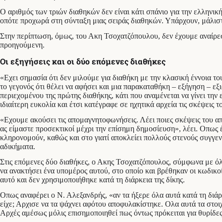
Ο αριθμός των τριών διαθηκών δεν είναι κάτι σπάνιο για την ελληνικ
οπότε προχωρά στη σύνταξη μιας σειράς διαθηκών. Υπάρχουν, μάλιστα
Στην περίπτωση, όμως, του Ακη Τσοχατζόπουλου, δεν έχουμε αναίρεση
προηγούμενη.
Οι εξηγήσεις και οι δύο επόμενες διαθήκες
«Εχει σημασία ότι δεν μιλούμε για διαθήκη με την κλασική έννοια του
το γεγονός ότι θέλει να αφήσει και μια παρακαταθήκη – εξήγηση – ε
περιεχομένου της πρώτης διαθήκης, κάτι που αναμένεται να γίνει την
ιδιαίτερη ευκολία και έτσι κατέγραφε σε ηχητικά αρχεία τις σκέψεις τ
«Εχουμε ακούσει τις απομαγνητοφωνήσεις. Λέει ποιες σκέψεις του α
ας είμαστε προσεκτικοί μέχρι την επίσημη δημοσίευση», λέει. Οπως 
κληρονομούν, καθώς και στο γιατί αποκλείει πολλούς στενούς συγγεν
αδικήματα.
Στις επόμενες δύο διαθήκες, ο Ακης Τσοχατζόπουλος, σύμφωνα με όλε
να ανακτήσει ένα υπομέρος αυτού, στο οποίο και βρέθηκαν οι κωδικοί 
αυτό και δεν χρησιμοποιήθηκε κατά τη διάρκεια της δίκης.
Οπως αναφέρει ο Ν. Αλεξανδρής, «αν τα ήξερε όλα αυτά κατά τη διάρκ
είχε; Αρχισε να τα ψάχνει αφότου αποφυλακίστηκε. Ολα αυτά τα στοιχ
Αρχές αμέσως μόλις επισημοποιηθεί πως όντως πρόκειται για θυρίδες